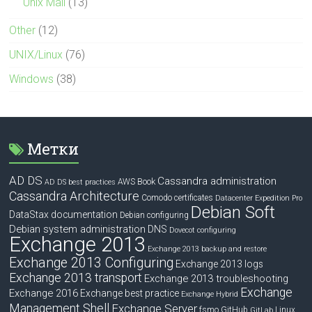
Unix Mail
(13)
Other
(12)
UNIX/Linux
(76)
Windows
(38)
Метки
AD DS
Cassandra administration
Book
AWS
AD DS best practices
Cassandra Architecture
Comodo certificates
Datacenter Expedition Pro
Debian Soft
DataStax documentation
Debian configuring
Debian system administration
DNS
Dovecot configuring
Exchange 2013
Exchange 2013 backup and restore
Exchange 2013 Configuring
Exchange 2013 logs
Exchange 2013 transport
Exchange 2013 troubleshooting
Exchange
Exchange 2016
Exchange best practice
Exchange Hybrid
Management Shell
Exchange Server
fsmo
GitHub
Linux
GitLab