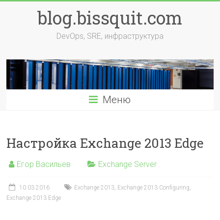
Перейти
blog.bissquit.com
к
содержимому
DevOps, SRE, инфраструктура
Меню
Настройка Exchange 2013 Edge
Егор Васильев
Exchange Server
10.03.2016
Exchange 2013
,
Exchange 2013 Configuring
,
Exchange 2013 Edge