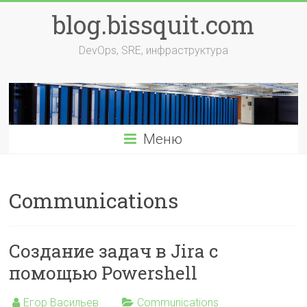
Перейти
blog.bissquit.com
к
содержимому
DevOps, SRE, инфраструктура
Меню
Communications
Создание задач в Jira с
помощью Powershell
Егор Васильев
Communications