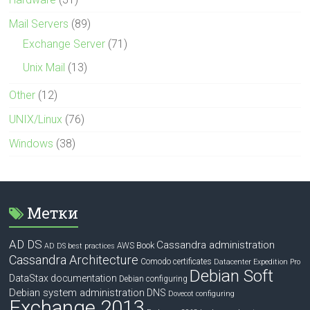
Mail Servers
(89)
Exchange Server
(71)
Unix Mail
(13)
Other
(12)
UNIX/Linux
(76)
Windows
(38)
Метки
AD DS
Cassandra administration
Book
AWS
AD DS best practices
Cassandra Architecture
Comodo certificates
Datacenter Expedition Pro
Debian Soft
DataStax documentation
Debian configuring
Debian system administration
DNS
Dovecot configuring
Exchange 2013