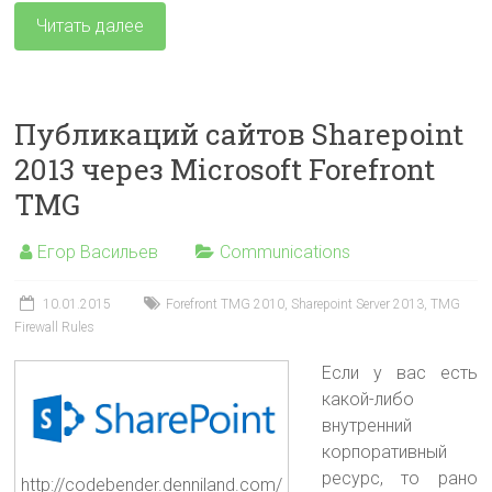
Читать далее
Публикаций сайтов Sharepoint
2013 через Microsoft Forefront
TMG
Егор Васильев
Communications
10.01.2015
Forefront TMG 2010
,
Sharepoint Server 2013
,
TMG
Firewall Rules
Если у вас есть
какой-либо
внутренний
корпоративный
ресурс, то рано
http://codebender.denniland.com/