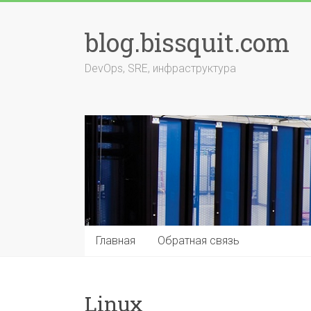
Перейти
к
blog.bissquit.com
содержимому
DevOps, SRE, инфраструктура
Главная
Обратная связь
Linux