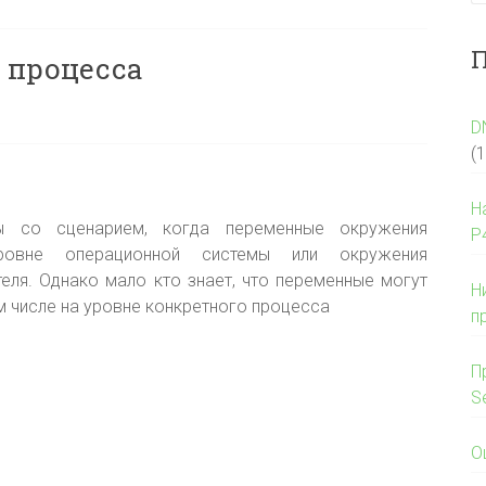
П
 процесса
D
(
Н
ы со сценарием, когда переменные окружения
P
ровне операционной системы или окружения
еля. Однако мало кто знает, что переменные могут
Н
м числе на уровне конкретного процесса
п
П
S
О