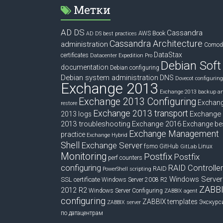
Метки
AD DS
Cassandra
Book
AWS
AD DS best practices
Cassandra Architecture
administration
Comod
DataStax
certificates
Datacenter Expedition Pro
Debian Soft
documentation
Debian configuring
Debian system administration
DNS
Dovecot configuring
Exchange 2013
Exchange 2013 backup a
Exchange 2013 Configuring
Exchan
restore
Exchange 2013 transport
Exchange
2013 logs
2013 troubleshooting
Exchange 2016
Exchange be
Exchange Management
practice
Exchange Hybrid
Shell
Exchange Server
fsmo
GitHub
Linux
GitLab
Monitoring
Postfix
Postfix
perf counters
configuring
RAID Controlle
RAID
PowerShell scripting
Windows Server
SSL certificate
Windows Server 2008 R2
ZABB
2012 R2
Windows Server Configuring
ZABBIX agent
configuring
ZABBIX templates
Экскурс
ZABBIX server
по датацентрам