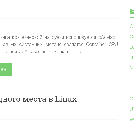
C
C
инга контейнерной нагрузки используется cAdvisor.
новных системных метрия является Container CPU
D
но с ней у cAdvisor не все так просто
H
M
лее
дного места в Linux
O
U
W