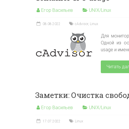
Егор Васильев
UNIX/Linux
08.08.2022
cAdvisor
,
Linux
Для монитор
Одной из ос
usage и имен
Читать да
Заметки: Очистка свобо
Егор Васильев
UNIX/Linux
17.07.2022
Linux