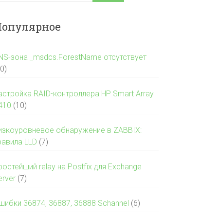
опулярное
NS-зона _msdcs.ForestName отсутствует
10)
астройка RAID-контроллера HP Smart Array
410
(10)
изкоуровневое обнаружение в ZABBIX:
равила LLD
(7)
ростейший relay на Postfix для Exchange
erver
(7)
шибки 36874, 36887, 36888 Schannel
(6)