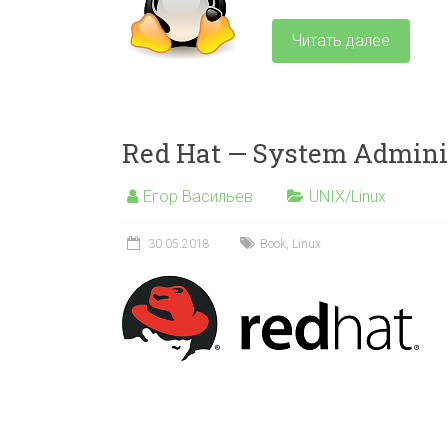
Читать далее
Red Hat — System Adminis
Егор Васильев
UNIX/Linux
30.05.2018
Book
,
Linux