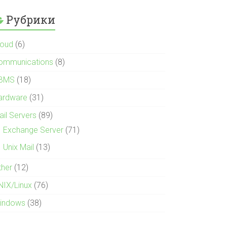
Рубрики
loud
(6)
ommunications
(8)
BMS
(18)
ardware
(31)
ail Servers
(89)
Exchange Server
(71)
Unix Mail
(13)
ther
(12)
NIX/Linux
(76)
indows
(38)