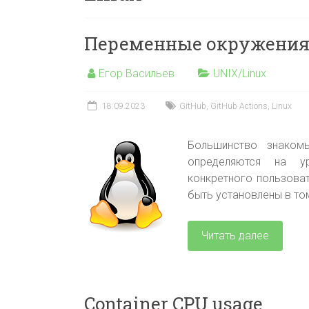
Переменные окружения
Егор Васильев
UNIX/Linux
18.09.2023
GitHub
,
GitHub Actions
,
Linux
Большинство знаком
определяются на у
конкретного пользоват
быть установлены в то
Читать далее
Container CPU usage