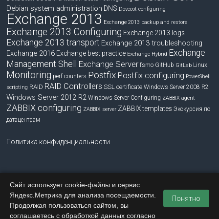
Debian system administration
DNS
Dovecot configuring
Exchange 2013
Exchange 2013 backup and restore
Exchange 2013 Configuring
Exchange 2013 logs
Exchange 2013 transport
Exchange 2013 troubleshooting
Exchange
Exchange 2016
Exchange best practice
Exchange Hybrid
Management Shell
Exchange Server
fsmo
GitHub
Linux
GitLab
Monitoring
Postfix
Postfix configuring
perf counters
PowerShell
RAID Controllers
RAID
SSL certificate
Windows Server 2008 R2
scripting
Windows Server 2012 R2
Windows Server Configuring
ZABBIX agent
ZABBIX configuring
ZABBIX templates
Экскурсия по
ZABBIX server
датацентрам
Политика конфиденциальности
Сайт использует cookie-файлы и сервис
Copyright © 2026
blog.bissquit.com
. Все права защищены.
Яндекс.Метрика для анализа посещаемости.
Тема
Accelerate
от ThemeGrill. На платформе
WordPress
.
Понятно
Продолжая пользоваться сайтом, вы
Главная
Обратная связь
соглашаетесь с обработкой данных согласно