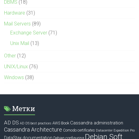
DBMS
(18)
Hardware
(31)
Mail Servers
(89)
Exchange Server
(71)
Unix Mail
(13)
Other
(12)
UNIX/Linux
(76)
Windows
(38)
Метки
AD DS
Cassandra administration
Book
AWS
AD DS best practices
Cassandra Architecture
Comodo certificates
Datacenter Expedition Pro
Debian Soft
DataStax documentation
Debian configuring