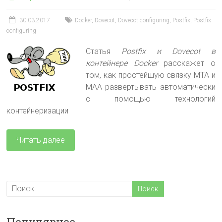
30.03.2017
Docker
,
Dovecot
,
Dovecot configuring
,
Postfix
,
Postfix
configuring
Статья
Postfix и Dovecot в
контейнере Docker
расскажет о
том, как простейшую связку MTA и
MAA развертывать автоматически
с помощью технологий
контейнеризации
Читать далее
Популярное