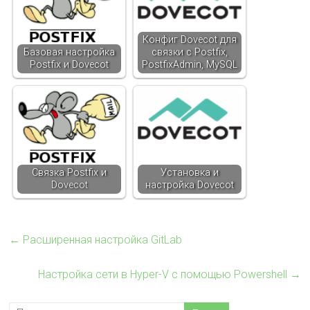
Конфиг Dovecot для
Базовая настройка
связки с Postfix,
Postfix и Dovecot
PostfixAdmin, MySQL
Связка Postfix и
Установка и
Dovecot
настройка Dovecot
←
Расширенная настройка GitLab
Настройка сети в Hyper-V с помощью Powershell
→