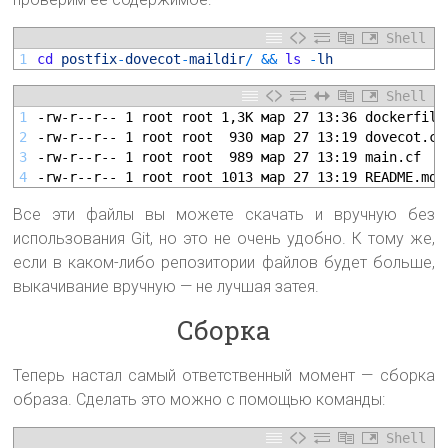
Shell
1
cd
postfix
-
dovecot
-
maildir
/
&&
ls
-
lh
Shell
1
-rw-r--r-- 1 root root 1,3K мар 27 13:36 dockerfile
2
-rw-r--r-- 1 root root  930 мар 27 13:19 dovecot.co
3
-rw-r--r-- 1 root root  989 мар 27 13:19 main.cf
4
-rw-r--r-- 1 root root 1013 мар 27 13:19 README.md
Все эти файлы вы можете скачать и вручную без
использования Git, но это не очень удобно. К тому же,
если в каком-либо репозитории файлов будет больше,
выкачивание вручную — не лучшая затея.
Сборка
Теперь настал самый ответственный момент — сборка
образа. Сделать это можно с помощью команды:
Shell