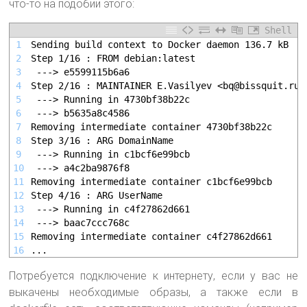
что-то на подобии этого:
Shell
1
Sending build context to Docker daemon 136.7 kB
2
Step 1/16 : FROM debian:latest
3
 ---> e5599115b6a6
4
Step 2/16 : MAINTAINER E.Vasilyev <bq@bissquit.ru>
5
 ---> Running in 4730bf38b22c
6
 ---> b5635a8c4586
7
Removing intermediate container 4730bf38b22c
8
Step 3/16 : ARG DomainName
9
 ---> Running in c1bcf6e99bcb
10
 ---> a4c2ba9876f8
11
Removing intermediate container c1bcf6e99bcb
12
Step 4/16 : ARG UserName
13
 ---> Running in c4f27862d661
14
 ---> baac7ccc768c
15
Removing intermediate container c4f27862d661
16
...
Потребуется подключение к интернету, если у вас не
выкачены необходимые образы, а также если в