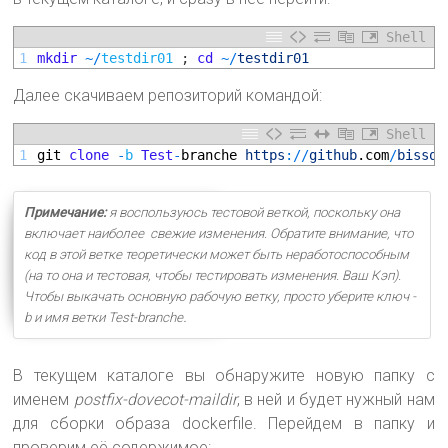
Shell
1
mkdir
~
/
testdir01
;
cd
~
/
testdir01
Далее скачиваем репозиторий командой:
Shell
1
git 
clone
-
b
Test
-
branche 
https
:
/
/
github
.com
/
bissqu
Примечание:
я воспользуюсь тестовой веткой, поскольку она
включает наиболее свежие изменения. Обратите внимание, что
код в этой ветке теоретически может быть неработоспособным
(на то она и тестовая, чтобы тестировать изменения. Ваш Кэп).
Чтобы выкачать основную рабочую ветку, просто уберите ключ -
.
b и имя ветки Test-branche
В текущем каталоге вы обнаружите новую папку с
именем
postfix-dovecot-maildir
, в ней и будет нужный нам
для сборки образа dockerfile. Перейдем в папку и
проверим её содержимое: