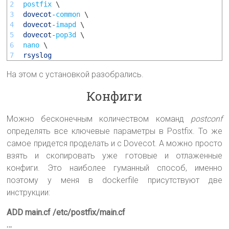
2
postfix
\
3
dovecot
-
common
\
4
dovecot
-
imapd
\
5
dovecot
-
pop3d
\
6
nano
\
7
rsyslog
На этом с установкой разобрались.
Конфиги
Можно бесконечным количеством команд
postconf
определять все ключевые параметры в Postfix. То же
самое придется проделать и с Dovecot. А можно просто
взять и скопировать уже готовые и отлаженные
конфиги. Это наиболее гуманный способ, именно
поэтому у меня в dockerfile присутствуют две
инструкции:
ADD main.cf /etc/postfix/main.cf
…