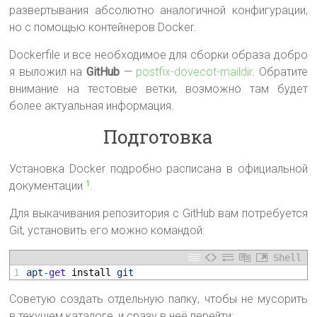
развертывания абсолютно аналогичной конфигурации,
но с помощью контейнеров Docker.
Dockerfile и все необходимое для сборки образа добро
я выложил на
GitHub
—
postfix-dovecot-maildir
. Обратите
внимание на тестовые ветки, возможно там будет
более актуальная информация.
Подготовка
Установка Docker подробно расписана в официальной
документации
.
1
Для выкачивания репозитория с GitHub вам потребуется
Git, установить его можно командой:
Shell
1
apt
-
get
install 
git
Советую создать отдельную папку, чтобы не мусорить
в текущем каталоге, и сразу в неё перейти: