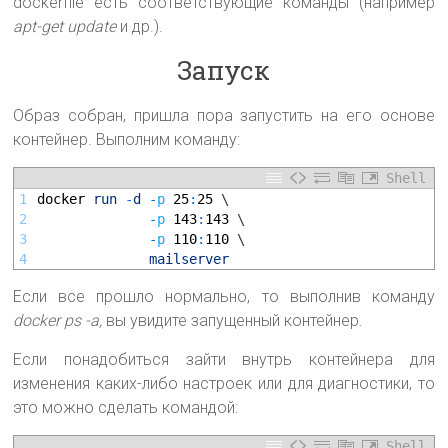
dockerfile есть соответствующие команды (например
apt-get update
и др.).
Запуск
Образ собран, пришла пора запустить на его основе
контейнер. Выполним команду:
Shell
1
docker 
run
-
d
-
p
25
:
25
\
2
-
p
143
:
143
\
3
-
p
110
:
110
\
4
mailserver
Если все прошло нормально, то выполнив команду
docker ps -a,
вы увидите запущенный контейнер.
Если понадобиться зайти внутрь контейнера для
изменения каких-либо настроек или для диагностики, то
это можно сделать командой:
Shell