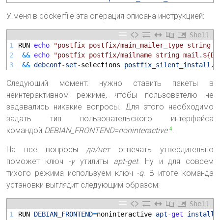
У меня в dockerfile эта операция описана инструкцией:
Shell
1
RUN 
echo
"postfix postfix/main_mailer_type string I
2
&&
echo
"postfix postfix/mailname string mail.${Do
3
&&
debconf
-
set
-
selections 
postfix_silent_install
.t
Следующий момент: нужно ставить пакеты в
неинтерактивном режиме, чтобы пользователю не
задавались никакие вопросы. Для этого необходимо
задать тип пользовательского интерфейса
командой
DEBIAN_FRONTEND=noninteractive
.
4
На все вопросы
да/нет
отвечать утвердительно
поможет ключ
-y
утилиты
apt-get
. Ну и для совсем
тихого режима используем ключ
-q
. В итоге команда
установки выглядит следующим образом:
Shell
1
RUN 
DEBIAN_FRONTEND
=
noninteractive 
apt
-
get
install