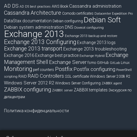
AD DS
Cassandra administration
Book
AWS
AD DS best practices
Cassandra Architecture
Comodo certificates
Datacenter Expedition Pro
Debian Soft
DataStax documentation
Debian configuring
Debian system administration
DNS
Dovecot configuring
Exchange 2013
Exchange 2013 backup and restore
Exchange 2013 Configuring
Exchange 2013 logs
Exchange 2013 transport
Exchange 2013 troubleshooting
Exchange
Exchange 2016
Exchange best practice
Exchange Hybrid
Management Shell
Exchange Server
fsmo
GitHub
Linux
GitLab
Monitoring
Postfix
Postfix configuring
perf counters
PowerShell
RAID Controllers
RAID
SSL certificate
Windows Server 2008 R2
scripting
Windows Server 2012 R2
Windows Server Configuring
ZABBIX agent
ZABBIX configuring
ZABBIX templates
Экскурсия по
ZABBIX server
датацентрам
Политика конфиденциальности