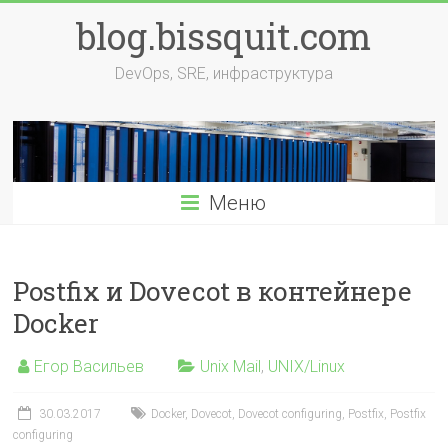
Перейти
blog.bissquit.com
к
содержимому
DevOps, SRE, инфраструктура
Меню
Postfix и Dovecot в контейнере
Docker
Егор Васильев
Unix Mail
,
UNIX/Linux
30.03.2017
Docker
,
Dovecot
,
Dovecot configuring
,
Postfix
,
Postfix
configuring