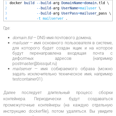
1
docker 
build
--
build
-
arg 
DomainName
=
domain
.tld
\
2
--
build
-
arg 
UserName
=
mailuser
\
3
--
build
-
arg 
UserPass
=
mailuser
_
pass
\
4
-
t
mailserver
.
Где:
domain.tld
— DNS-имя почтового домена;
mailuser
— имя основного пользователя в системе,
для которого будет создан ящик и на которое
будут перенаправлена входящая почта с
дефолтных адресов (например
postmaster@bissquit.ru)
mailserver
— имя собираемого образа (можно
задать исключительно техническое имя, например
testcontainer01).
Далее последует длительный процесс сборки
контейнера. Периодически будут создаваться
промежуточные контейнеры (на каждую отдельную
инструкцию dockerfile), потом удаляться. Вы увидите