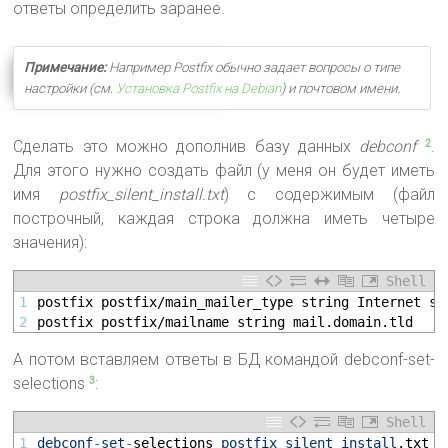
ответы определить заранее.
Примечание:
Например Postfix обычно задает вопросы о типе
.
настройки (см.
Установка Postfix на Debian
) и почтовом имени
Сделать это можно дополнив базу данных
debconf
.
2
Для этого нужно создать файл (у меня он будет иметь
имя
postfix_silent_install.txt
) с содержимым (файл
построчный, каждая строка должна иметь четыре
значения):
Shell
1
postfix postfix/main_mailer_type string Internet si
2
postfix postfix/mailname string mail.domain.tld
А потом вставляем ответы в БД командой debconf-set-
selections
:
3
Shell
1
debconf
-
set
-
selections 
postfix_silent_install
.txt