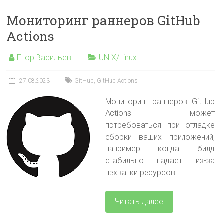
Мониторинг раннеров GitHub
Actions
Егор Васильев
UNIX/Linux
27.08.2023
GitHub
,
GitHub Actions
Мониторинг раннеров GitHub
Actions может
потребоваться при отладке
сборки ваших приложений,
например когда билд
стабильно падает из-за
нехватки ресурсов
Читать далее