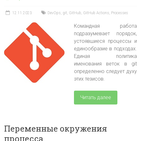
12.11.2023
DevOps
,
git
,
GitHub
,
GitHub Actions
,
Processes
Командная работа
подразумевает порядок,
устоявшиеся процессы и
единообразие в подходах.
Единая политика
именования веток в git
определенно следует духу
этих тезисов.
Читать далее
Переменные окружения
процесса