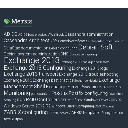
Метки
AD DS
Cassandra administration
Book
AWS
AD DS best practices
Cassandra Architecture
Comodo certificates
Datacenter Expedition Pro
Debian Soft
DataStax documentation
Debian configuring
Debian system administration
DNS
Dovecot configuring
Exchange 2013
Exchange 2013 backup and restore
Exchange 2013 Configuring
Exchange 2013 logs
Exchange 2013 transport
Exchange 2013 troubleshooting
Exchange
Exchange 2016
Exchange best practice
Exchange Hybrid
Management Shell
Exchange Server
fsmo
GitHub
Linux
GitLab
Monitoring
Postfix
Postfix configuring
perf counters
PowerShell
RAID Controllers
RAID
SSL certificate
Windows Server 2008 R2
scripting
Windows Server 2012 R2
Windows Server Configuring
ZABBIX agent
ZABBIX configuring
ZABBIX templates
Экскурсия по
ZABBIX server
датацентрам