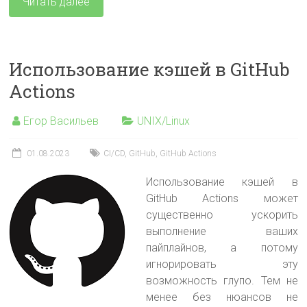
Читать далее
Использование кэшей в GitHub
Actions
Егор Васильев
UNIX/Linux
01.08.2023
CI/CD
,
GitHub
,
GitHub Actions
Использование кэшей в
GitHub Actions может
существенно ускорить
выполнение ваших
пайплайнов, а потому
игнорировать эту
возможность глупо. Тем не
менее без нюансов не