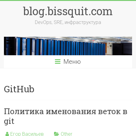
Перейти
blog.bissquit.com
к
содержимому
DevOps, SRE, инфраструктура
Меню
GitHub
Политика именования веток в
git
Егор Васильев
Other