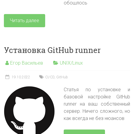
обошлось
Читать далее
Установка GitHub runner
Егор Васильев
UNIX/Linux
19.10.2022
CI/CD
,
GitHub
Статья по установке и
базовой настройке GitHub
runner на ваш собственный
сервер. Ничего сложного, но
как всегда не без нюансов