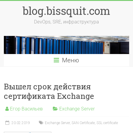
Перейти
blog.bissquit.com
к
содержимому
DevOps, SRE, инфраструктура
Меню
Вышел срок действия
сертификата Exchange
Егор Васильев
Exchange Server
20.02.2019
Exchange Server
,
SAN Certificate
,
SSL certificate