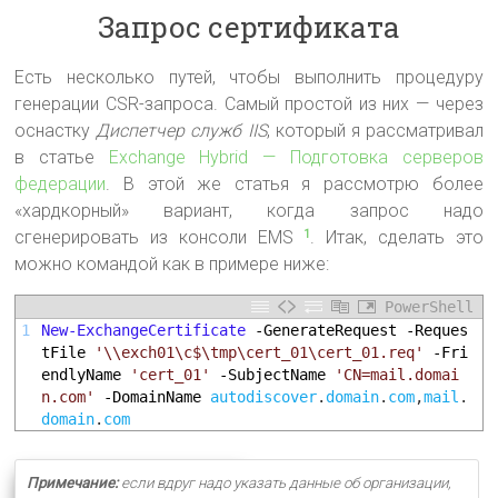
Запрос сертификата
Есть несколько путей, чтобы выполнить процедуру
генерации CSR-запроса. Самый простой из них — через
оснастку
Диспетчер служб IIS
, который я рассматривал
в статье
Exchange Hybrid — Подготовка серверов
федерации
. В этой же статья я рассмотрю более
«хардкорный» вариант, когда запрос надо
сгенерировать из консоли EMS
. Итак, сделать это
1
можно командой как в примере ниже:
PowerShell
1
New-ExchangeCertificate
-GenerateRequest
-Reques
tFile
'\\exch01\c$\tmp\cert_01\cert_01.req'
-Fri
endlyName
'cert_01'
-SubjectName
'CN=mail.domai
n.com'
-DomainName
autodiscover
.
domain
.
com
,
mail
.
domain
.
com
Примечание:
если вдруг надо указать данные об организации,