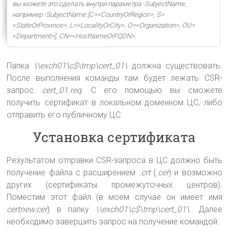
вы можете это сделать внутри параметра -SubjectName,
например -SubjectName [C=<CountryOrRegion>, S=
<StateOrProvince>, L=<LocalityOrCity>, O=<Organization>, OU=
<Department>], CN=<HostNameOrFQDN>.
Папка
\\exch01\c$\tmp\cert_01\
должна существовать.
После выполнения команды там будет лежать CSR-
запрос
cert_01.req
. С его помощью вы сможете
получить сертификат в локальном доменном ЦС, либо
отправить его публичному ЦС.
Установка сертификата
Результатом отправки CSR-запроса в ЦС должно быть
получение файла с расширением
.crt
(
.cer
) и возможно
других (сертификаты промежуточных центров).
Поместим этот файл (в моем случае он имеет имя
certnew.cer
) в папку
\\exch01\c$\tmp\cert_01\
. Далее
необходимо завершить запрос на получение командой: