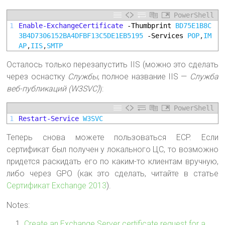
PowerShell
1
Enable-ExchangeCertificate
-Thumbprint
BD75E1B8C
3B4D7306152BA4DFBF13C5DE1EB5195
-Services
POP
,
IM
AP
,
IIS
,
SMTP
Осталось только перезапустить IIS (можно это сделать
через оснастку
Службы
, полное название IIS —
Служба
веб-публикаций (W3SVC)
):
PowerShell
1
Restart-Service
W3SVC
Теперь снова можете пользоваться ECP. Если
сертификат был получен у локального ЦС, то возможно
придется раскидать его по каким-то клиентам вручную,
либо через GPO (как это сделать, читайте в статье
Сертификат Exchange 2013
).
Notes:
Create an Exchange Server certificate request for a