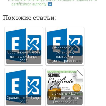
certification authority
Похожие статьи:
Exchange 2013 -
Восстановление баз
Установка,
данных Exchange
настройка,
2013
администрирование
Локальный ЦС -
Хранилище Exchange
Запрос сертификата
2013
Exchange 2013