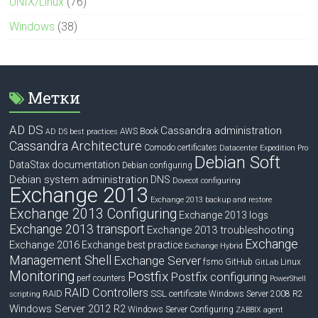
UNIX/Linux
(76)
Windows
(38)
Метки
AD DS
Cassandra administration
Book
AWS
AD DS best practices
Cassandra Architecture
Comodo certificates
Datacenter Expedition Pro
Debian Soft
DataStax documentation
Debian configuring
Debian system administration
DNS
Dovecot configuring
Exchange 2013
Exchange 2013 backup and restore
Exchange 2013 Configuring
Exchange 2013 logs
Exchange 2013 transport
Exchange 2013 troubleshooting
Exchange
Exchange 2016
Exchange best practice
Exchange Hybrid
Management Shell
Exchange Server
fsmo
GitHub
Linux
GitLab
Monitoring
Postfix
Postfix configuring
perf counters
PowerShell
RAID Controllers
RAID
SSL certificate
Windows Server 2008 R2
scripting
Windows Server 2012 R2
Windows Server Configuring
ZABBIX agent