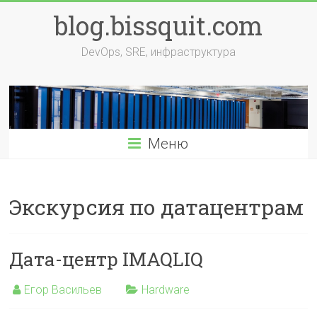
Перейти
blog.bissquit.com
к
содержимому
DevOps, SRE, инфраструктура
Меню
Экскурсия по датацентрам
Дата-центр IMAQLIQ
Егор Васильев
Hardware