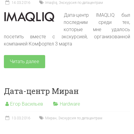
14.03.2016
Imaqliq
,
Экскурсия по датацентрам
Дата-центр IMAQLIQ был
последним среди тех,
которые мне удалось
посетить вместе с экскурсией, организованной
компанией Комфортел 3 марта
Читать далее
Дата-центр Миран
Егор Васильев
Hardware
13.03.2016
Миран
,
Экскурсия по датацентрам