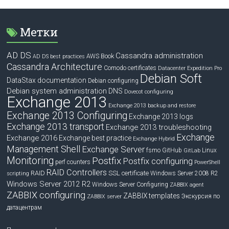
Метки
AD DS
Cassandra administration
Book
AWS
AD DS best practices
Cassandra Architecture
Comodo certificates
Datacenter Expedition Pro
Debian Soft
DataStax documentation
Debian configuring
Debian system administration
DNS
Dovecot configuring
Exchange 2013
Exchange 2013 backup and restore
Exchange 2013 Configuring
Exchange 2013 logs
Exchange 2013 transport
Exchange 2013 troubleshooting
Exchange
Exchange 2016
Exchange best practice
Exchange Hybrid
Management Shell
Exchange Server
fsmo
GitHub
Linux
GitLab
Monitoring
Postfix
Postfix configuring
perf counters
PowerShell
RAID Controllers
RAID
SSL certificate
Windows Server 2008 R2
scripting
Windows Server 2012 R2
Windows Server Configuring
ZABBIX agent
ZABBIX configuring
ZABBIX templates
Экскурсия по
ZABBIX server
датацентрам