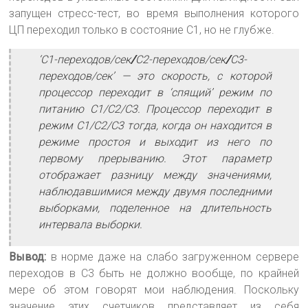
запущен стресс-тест, во время выполнения которого
ЦП переходил только в состояние C1, но не глубже.
‘С1-переходов/сек
/
С2-переходов/сек
/
С3-
переходов/сек’ — это скорость, с которой
процессор переходит в ‘спящий’ режим по
питанию С1/С2/С3. Процессор переходит в
режим С1/С2/С3 тогда, когда он находится в
режиме простоя и выходит из него по
первому прерыванию. Этот параметр
отображает разницу между значениями,
наблюдавшимися между двумя последними
выборками, поделенное на длительность
интервала выборки.
Вывод:
в норме даже на слабо загруженном сервере
переходов в C3 быть не должно вообще, по крайней
мере об этом говорят мои наблюдения. Поскольку
значение этих счетчиков представляет из себя