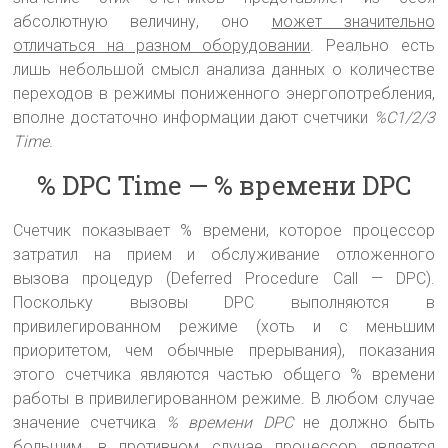
абсолютную величину, оно
может значительно
отличаться на разном оборудовании
. Реально есть
лишь небольшой смысл анализа данных о количестве
переходов в режимы пониженного энергопотребления,
вполне достаточно информации дают счетчики
%C1/2/3
Time
.
% DPC Time — % времени DPC
Счетчик показывает % времени, которое процессор
затратил на прием и обслуживание отложенного
вызова процедур (Deferred Procedure Call — DPC).
Поскольку вызовы DPC выполняются в
привилегированном режиме (хоть и с меньшим
приоритетом, чем обычные прерывания), показания
этого счетчика являются частью общего % времени
работы в привилегированном режиме. В любом случае
значение счетчика
% времени DPC
не должно быть
большим, в противном случае процессор является