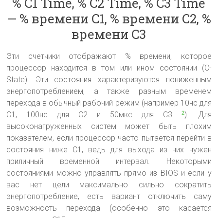
% C1 Time, % C2 Time, % C3 Time
— % времени C1, % времени C2, %
времени C3
Эти счетчики отображают % времени, которое
процессор находится в том или ином состоянии (C-
State). Эти состояния характеризуются пониженным
энергопотреблением, а также разным временем
перехода в обычный рабочий режим (например 10нс для
С1, 100нс для С2 и 50мкс для С3
). Для
2
высоконагруженных систем может быть плохим
показателем, если процессор часто пытается перейти в
состояния ниже С1, ведь для выхода из них нужен
приличный временной интервал. Некоторыми
состояниями можно управлять прямо из BIOS и если у
вас нет цели максимально сильно сократить
энергопотребление, есть вариант отключить саму
возможность перехода (особенно это касается