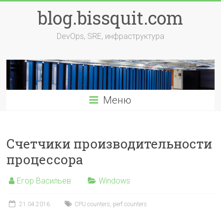
Перейти
blog.bissquit.com
к
содержимому
DevOps, SRE, инфраструктура
Меню
Счетчики производительности
процессора
Егор Васильев
Windows
21.04.2016
CPU counters
,
perf counters