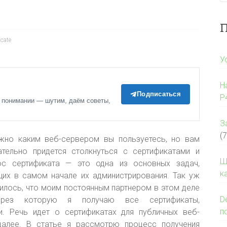
П
icate
У
Н
Подписаться
P
 понимании — шутим, даём советы,
З
(7
жно каким веб-сервером вы пользуетесь, но вам
ательно придется столкнуться с сертификатами
и
Ш
ос сертификата — это одна из основных задач,
к
щих в самом начале их администрирования. Так уж
илось, что моим постоянным партнером в этом деле
D
через которую я получаю все сертификаты,
п
. Речь идет о сертификатах для публичных веб-
далее. В статье я рассмотрю процесс получения