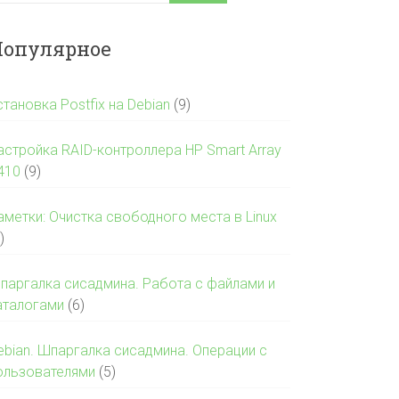
опулярное
становка Postfix на Debian
(9)
астройка RAID-контроллера HP Smart Array
410
(9)
аметки: Очистка свободного места в Linux
)
паргалка сисадмина. Работа с файлами и
аталогами
(6)
ebian. Шпаргалка сисадмина. Операции с
ользователями
(5)