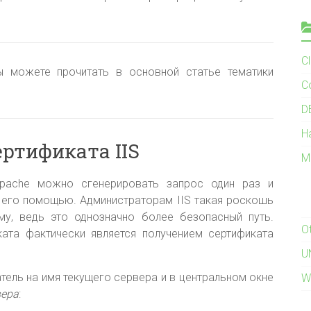
C
 можете прочитать в основной статье тематики
C
D
H
ертификата IIS
M
Apache можно сгенерировать запрос один раз и
 его помощью. Администраторам IIS такая роскошь
у, ведь это однозначно более безопасный путь.
O
ата фактически является получением сертификата
U
атель на имя текущего сервера и в центральном окне
W
вера
: