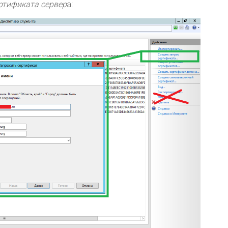
ртификата сервер
а: