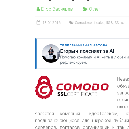
Егор Васильев
Other
18.04.2016
Comodo certificates
,
IIS 8
,
SSL certif
ТЕЛЕГРАМ-КАНАЛ АВТОРА
Егорыч поясняет за AI
Помогаю кожаным и AI жить в любви и
рефлексируем.
Нева
обяз
запр
стоя
слож
является компания ЛидерТелеком, 
предназначающиеся для широкой публики
серверов, порталов организации и так 