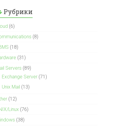
Рубрики
loud
(6)
ommunications
(8)
BMS
(18)
ardware
(31)
ail Servers
(89)
Exchange Server
(71)
Unix Mail
(13)
ther
(12)
NIX/Linux
(76)
indows
(38)