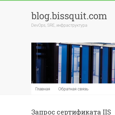
Перейти
к
blog.bissquit.com
содержимому
DevOps, SRE, инфраструктура
Главная
Обратная связь
Запрос сертификата IIS