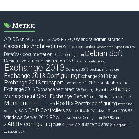
Метки
AD DS
Cassandra administration
Book
AWS
AD DS best practices
Cassandra Architecture
Comodo certificates
Datacenter Expedition Pro
Debian Soft
DataStax documentation
Debian configuring
Debian system administration
DNS
Dovecot configuring
Exchange 2013
Exchange 2013 backup and restore
Exchange 2013 Configuring
Exchange 2013 logs
Exchange 2013 transport
Exchange 2013 troubleshooting
Exchange
Exchange 2016
Exchange best practice
Exchange Hybrid
Management Shell
Exchange Server
fsmo
GitHub
Linux
GitLab
Monitoring
Postfix
Postfix configuring
perf counters
PowerShell
RAID Controllers
RAID
SSL certificate
Windows Server 2008 R2
scripting
Windows Server 2012 R2
Windows Server Configuring
ZABBIX agent
ZABBIX configuring
ZABBIX templates
Экскурсия по
ZABBIX server
датацентрам