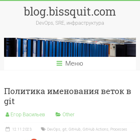
Перейти
blog.bissquit.com
к
содержимому
DevOps, SRE, инфраструктура
Меню
Политика именования веток в
git
Егор Васильев
Other
12.11.2023
DevOps
,
git
,
GitHub
,
GitHub Actions
,
Processes