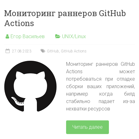
Мониторинг раннеров GitHub
Actions
Егор Васильев
UNIX/Linux
27.08.2023
GitHub
,
GitHub Actions
Мониторинг раннеров GitHub
Actions может
потребоваться при отладке
сборки ваших приложений,
например когда билд
стабильно падает из-за
нехватки ресурсов
Читать далее