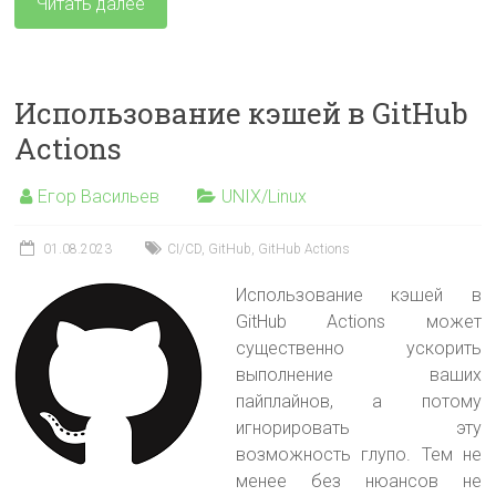
Читать далее
Использование кэшей в GitHub
Actions
Егор Васильев
UNIX/Linux
01.08.2023
CI/CD
,
GitHub
,
GitHub Actions
Использование кэшей в
GitHub Actions может
существенно ускорить
выполнение ваших
пайплайнов, а потому
игнорировать эту
возможность глупо. Тем не
менее без нюансов не