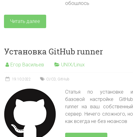
обошлось
Читать далее
Установка GitHub runner
Егор Васильев
UNIX/Linux
19.10.2022
CI/CD
,
GitHub
Статья по установке и
базовой настройке GitHub
runner на ваш собственный
сервер. Ничего сложного, но
как всегда не без нюансов