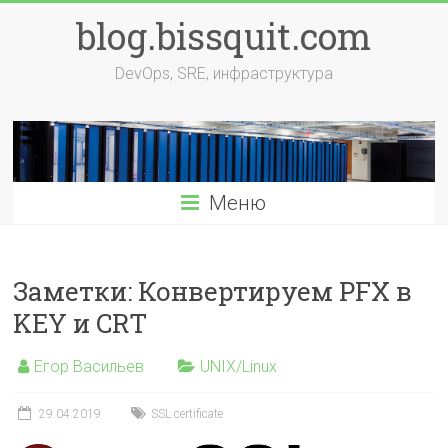
Перейти
blog.bissquit.com
к
содержимому
DevOps, SRE, инфраструктура
Меню
Заметки: Конвертируем PFX в
KEY и CRT
Егор Васильев
UNIX/Linux
29.04.2019
SSL certificate