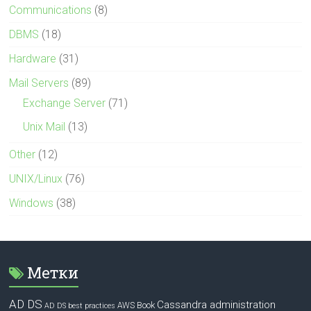
Communications
(8)
DBMS
(18)
Hardware
(31)
Mail Servers
(89)
Exchange Server
(71)
Unix Mail
(13)
Other
(12)
UNIX/Linux
(76)
Windows
(38)
Метки
AD DS
Cassandra administration
Book
AWS
AD DS best practices