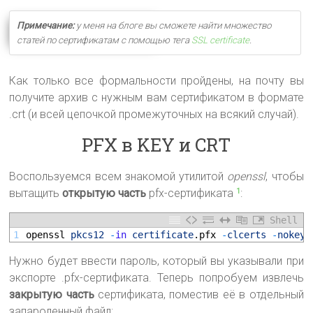
Примечание:
у меня на блоге вы сможете найти множество
статей по сертификатам с помощью тега
SSL certificate
.
Как только все формальности пройдены, на почту вы
получите архив с нужным вам сертификатом в формате
.crt (и всей цепочкой промежуточных на всякий случай).
PFX в KEY и CRT
Воспользуемся всем знакомой утилитой
openssl
, чтобы
вытащить
открытую часть
pfx-сертификата
:
1
Shell
1
openssl 
pkcs12
-
in
certificate
.pfx
-
clcerts
-
nokeys
Нужно будет ввести пароль, который вы указывали при
экспорте .pfx-сертификата. Теперь попробуем извлечь
закрытую часть
сертификата, поместив её в отдельный
запароленный файл: