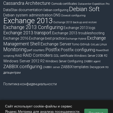
Cassandra Architecture
Comodo certificates
Datacenter Expedition Pro
Debian Soft
DataStax documentation
Debian configuring
Debian system administration
DNS
Dovecot configuring
Exchange 2013
Exchange 2013 backup and restore
Exchange 2013 Configuring
Exchange 2013 logs
Exchange 2013 transport
Exchange 2013 troubleshooting
Exchange
Exchange 2016
Exchange best practice
Exchange Hybrid
Management Shell
Exchange Server
fsmo
GitHub
Linux
GitLab
Monitoring
Postfix
Postfix configuring
perf counters
PowerShell
RAID Controllers
RAID
SSL certificate
Windows Server 2008 R2
scripting
Windows Server 2012 R2
Windows Server Configuring
ZABBIX agent
ZABBIX configuring
ZABBIX templates
Экскурсия по
ZABBIX server
датацентрам
Политика конфиденциальности
Сайт использует cookie-файлы и сервис
Copyright © 2026
blog.bissquit.com
. Все права защищены.
Яндекс.Метрика для анализа посещаемости.
Тема
Accelerate
от ThemeGrill. На платформе
WordPress
.