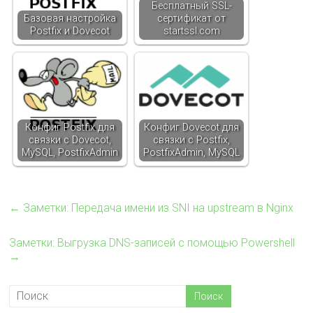
Бесплатный SSL-
Базовая настройка
сертификат от
Postfix и Dovecot
startssl.com
Конфиг Postfix для
Конфиг Dovecot для
связки с Dovecot,
связки с Postfix,
MySQL, PostfixAdmin
PostfixAdmin, MySQL
←
Заметки: Передача имени из SNI на upstream в Nginx
Заметки: Выгрузка DNS-записей с помощью Powershell
→