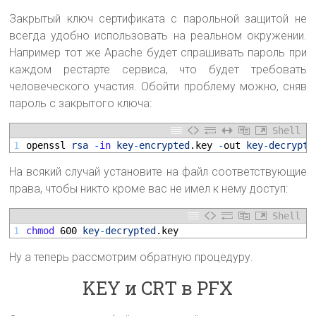
Закрытый ключ сертификата с парольной защитой не
всегда удобно использовать на реальном окружении.
Например тот же Apache будет спрашивать пароль при
каждом рестарте сервиса, что будет требовать
человеческого участия. Обойти проблему можно, сняв
пароль с закрытого ключа:
Shell
1
openssl 
rsa
-
in
key
-
encrypted
.key
-
out 
key
-
decrypte
На всякий случай установите на файл соответствующие
права, чтобы никто кроме вас не имел к нему доступ:
Shell
1
chmod
600
key
-
decrypted
.key
Ну а теперь рассмотрим обратную процедуру.
KEY и CRT в PFX