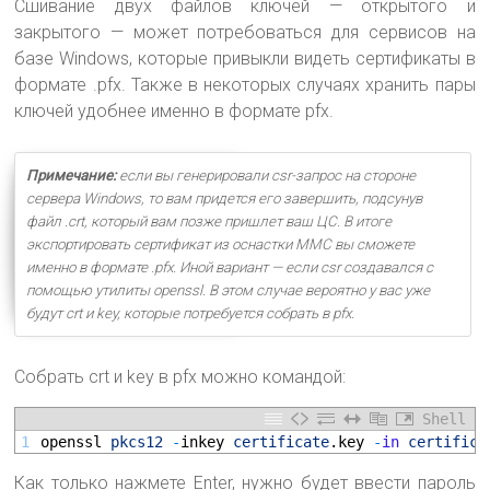
Сшивание двух файлов ключей — открытого и
закрытого — может потребоваться для сервисов на
базе Windows, которые привыкли видеть сертификаты в
формате .pfx. Также в некоторых случаях хранить пары
ключей удобнее именно в формате pfx.
Примечание:
если вы генерировали csr-запрос на стороне
сервера Windows, то вам придется его завершить, подсунув
файл .crt, который вам позже пришлет ваш ЦС. В итоге
экспортировать сертификат из оснастки MMC вы сможете
именно в формате .pfx. Иной вариант — если csr создавался с
помощью утилиты openssl. В этом случае вероятно у вас уже
будут crt и key, которые потребуется собрать в pfx.
Собрать crt и key в pfx можно командой:
Shell
1
openssl 
pkcs12
-
inkey 
certificate
.key
-
in
certifica
Как только нажмете Enter, нужно будет ввести пароль