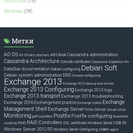
UNIX/Linux
(76)
Windows
(38)
Метки
AD DS
Cassandra administration
Book
AWS
AD DS best practices
Cassandra Architecture
Comodo certificates
Datacenter Expedition Pro
Debian Soft
DataStax documentation
Debian configuring
Debian system administration
DNS
Dovecot configuring
Exchange 2013
Exchange 2013 backup and restore
Exchange 2013 Configuring
Exchange 2013 logs
Exchange 2013 transport
Exchange 2013 troubleshooting
Exchange
Exchange 2016
Exchange best practice
Exchange Hybrid
Management Shell
Exchange Server
fsmo
GitHub
Linux
GitLab
Monitoring
Postfix
Postfix configuring
perf counters
PowerShell
RAID Controllers
RAID
SSL certificate
Windows Server 2008 R2
scripting
Windows Server 2012 R2
Windows Server Configuring
ZABBIX agent