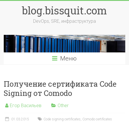
Перейти
blog.bissquit.com
к
содержимому
DevOps, SRE, инфраструктура
Меню
Получение сертификата Code
Signing от Comodo
Егор Васильев
Other
01.03.2015
Code signing certificates
,
Comodo certificates