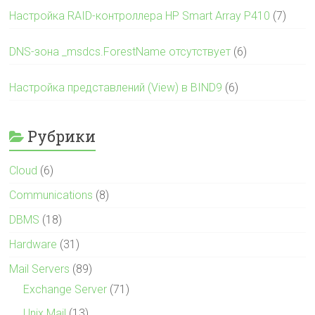
Настройка RAID-контроллера HP Smart Array P410
(7)
DNS-зона _msdcs.ForestName отсутствует
(6)
Настройка представлений (View) в BIND9
(6)
Рубрики
Cloud
(6)
Communications
(8)
DBMS
(18)
Hardware
(31)
Mail Servers
(89)
Exchange Server
(71)
Unix Mail
(13)