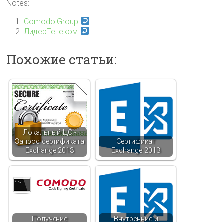
Notes:
Comodo Group
ЛидерТелеком
Похожие статьи:
Локальный ЦС -
Запрос сертификата
Сертификат
Exchange 2013
Exchange 2013
Получение
Внутренние и