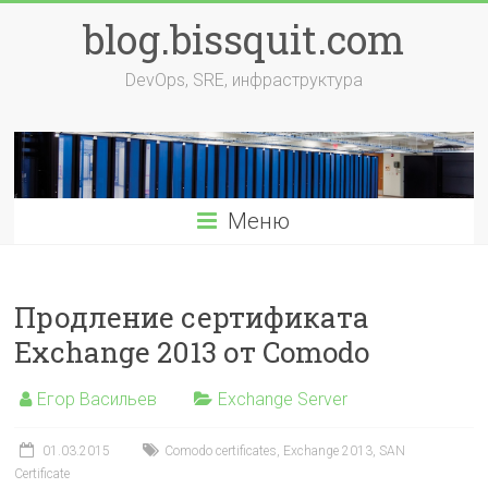
Перейти
blog.bissquit.com
к
содержимому
DevOps, SRE, инфраструктура
Меню
Продление сертификата
Exchange 2013 от Comodo
Егор Васильев
Exchange Server
01.03.2015
Comodo certificates
,
Exchange 2013
,
SAN
Certificate