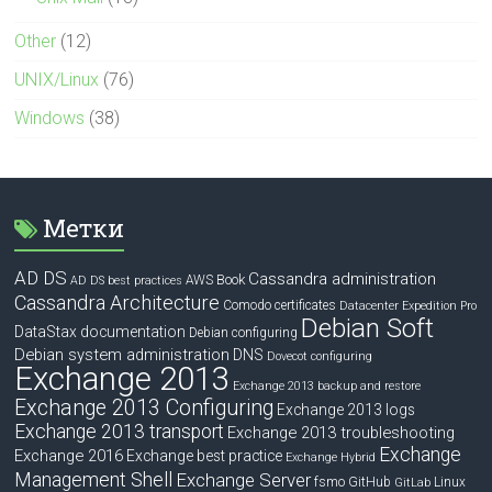
Other
(12)
UNIX/Linux
(76)
Windows
(38)
Метки
AD DS
Cassandra administration
Book
AWS
AD DS best practices
Cassandra Architecture
Comodo certificates
Datacenter Expedition Pro
Debian Soft
DataStax documentation
Debian configuring
Debian system administration
DNS
Dovecot configuring
Exchange 2013
Exchange 2013 backup and restore
Exchange 2013 Configuring
Exchange 2013 logs
Exchange 2013 transport
Exchange 2013 troubleshooting
Exchange
Exchange 2016
Exchange best practice
Exchange Hybrid
Management Shell
Exchange Server
fsmo
GitHub
Linux
GitLab