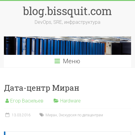
Перейти
blog.bissquit.com
к
содержимому
DevOps, SRE, инфраструктура
Меню
Дата-центр Миран
Егор Васильев
Hardware
13.03.2016
Миран
,
Экскурсия по датацентрам