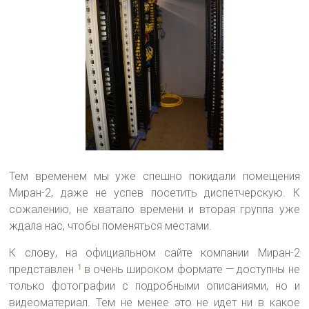
Тем временем мы уже спешно покидали помещения
Миран-2, даже не успев посетить диспетчерскую. К
сожалению, не хватало времени и вторая группа уже
ждала нас, чтобы поменяться местами.
К слову, на официальном сайте компании Миран-2
представлен
в очень широком формате — доступны не
1
только фотографии с подробными описаниями, но и
видеоматериал. Тем не менее это не идет ни в какое