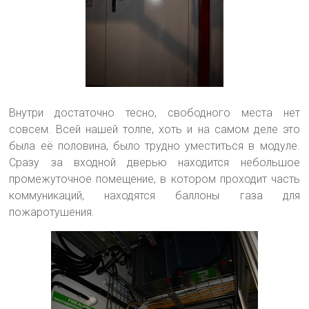
Внутри достаточно тесно, свободного места нет
совсем. Всей нашей толпе, хоть и на самом деле это
была её половина, было трудно уместиться в модуле.
Сразу за входной дверью находится небольшое
промежуточное помещение, в котором проходит часть
коммуникаций, находятся баллоны газа для
пожаротушения.