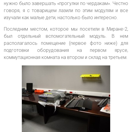
нужно было завершать «прогулки по чердакам». Честно
говоря, я с товарищем лазили по этим модулям и все
изучали как малые дети, настолько было интересно.
Последним местом, которое мы посетили в Миране-2,
был отдельный вспомогательный модуль. В нем
располагалось помещение (первое фото ниже) для
подготовки оборудования на первом ярусе,
коммутационная комната на втором и склад на третьем.