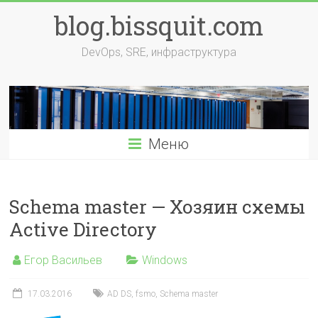
Перейти
blog.bissquit.com
к
содержимому
DevOps, SRE, инфраструктура
Меню
Schema master — Хозяин схемы
Active Directory
Егор Васильев
Windows
17.03.2016
AD DS
,
fsmo
,
Schema master