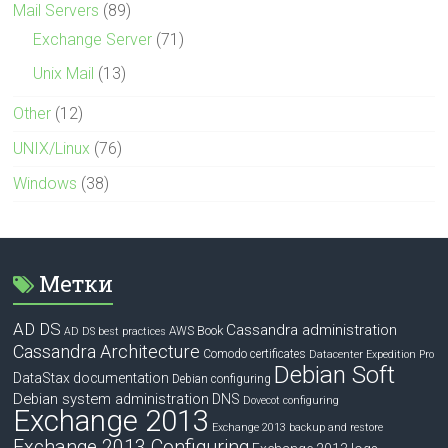
Mail Servers
(89)
Exchange Server
(71)
Unix Mail
(13)
Other
(12)
UNIX/Linux
(76)
Windows
(38)
Метки
AD DS
Cassandra administration
Book
AWS
AD DS best practices
Cassandra Architecture
Comodo certificates
Datacenter Expedition Pro
Debian Soft
DataStax documentation
Debian configuring
Debian system administration
DNS
Dovecot configuring
Exchange 2013
Exchange 2013 backup and restore
Exchange 2013 Configuring