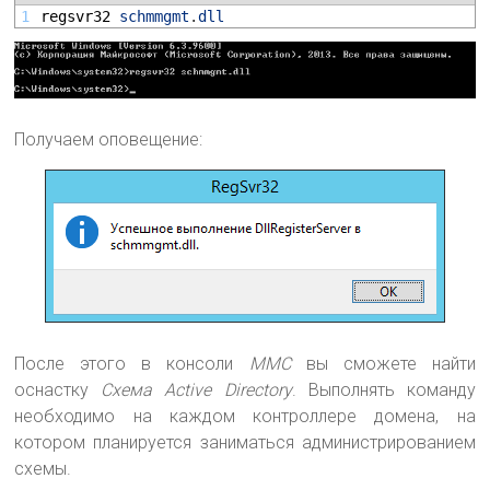
1
regsvr32 
schmmgmt
.
dll
Получаем оповещение:
После этого в консоли
MMC
вы сможете найти
оснастку
Схема Active Directory
. Выполнять команду
необходимо на каждом контроллере домена, на
котором планируется заниматься администрированием
схемы.