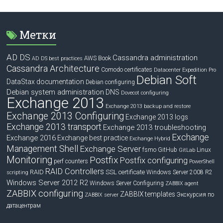
Метки
AD DS
Cassandra administration
Book
AWS
AD DS best practices
Cassandra Architecture
Comodo certificates
Datacenter Expedition Pro
Debian Soft
DataStax documentation
Debian configuring
Debian system administration
DNS
Dovecot configuring
Exchange 2013
Exchange 2013 backup and restore
Exchange 2013 Configuring
Exchange 2013 logs
Exchange 2013 transport
Exchange 2013 troubleshooting
Exchange
Exchange 2016
Exchange best practice
Exchange Hybrid
Management Shell
Exchange Server
fsmo
GitHub
Linux
GitLab
Monitoring
Postfix
Postfix configuring
perf counters
PowerShell
RAID Controllers
RAID
SSL certificate
Windows Server 2008 R2
scripting
Windows Server 2012 R2
Windows Server Configuring
ZABBIX agent
ZABBIX configuring
ZABBIX templates
Экскурсия по
ZABBIX server
датацентрам