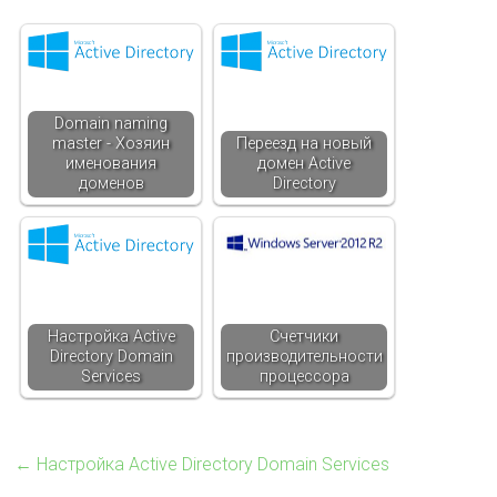
Domain naming
master - Хозяин
Переезд на новый
именования
домен Active
доменов
Directory
Настройка Active
Счетчики
Directory Domain
производительности
Services
процессора
←
Настройка Active Directory Domain Services