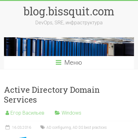
Перейти
blog.bissquit.com
к
содержимому
DevOps, SRE, инфраструктура
Меню
Active Directory Domain
Services
Егор Васильев
Windows
16.03.2016
AD configuring
,
AD DS best practices