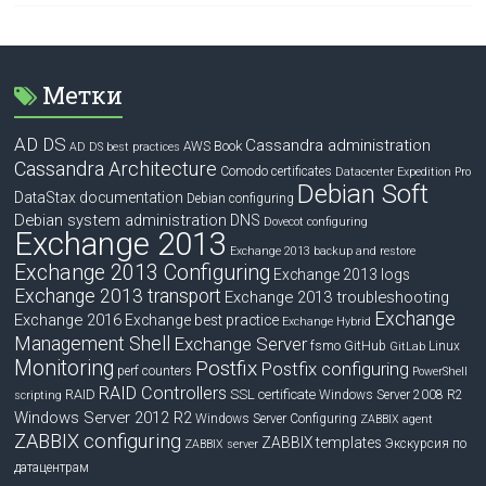
Метки
AD DS
Cassandra administration
Book
AWS
AD DS best practices
Cassandra Architecture
Comodo certificates
Datacenter Expedition Pro
Debian Soft
DataStax documentation
Debian configuring
Debian system administration
DNS
Dovecot configuring
Exchange 2013
Exchange 2013 backup and restore
Exchange 2013 Configuring
Exchange 2013 logs
Exchange 2013 transport
Exchange 2013 troubleshooting
Exchange
Exchange 2016
Exchange best practice
Exchange Hybrid
Management Shell
Exchange Server
fsmo
GitHub
Linux
GitLab
Monitoring
Postfix
Postfix configuring
perf counters
PowerShell
RAID Controllers
RAID
SSL certificate
Windows Server 2008 R2
scripting
Windows Server 2012 R2
Windows Server Configuring
ZABBIX agent
ZABBIX configuring
ZABBIX templates
Экскурсия по
ZABBIX server
датацентрам