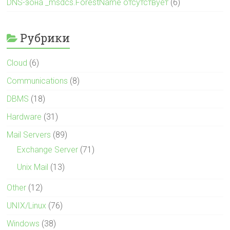
DNS-зона _msdcs.ForestName отсутствует
(6)
Рубрики
Cloud
(6)
Communications
(8)
DBMS
(18)
Hardware
(31)
Mail Servers
(89)
Exchange Server
(71)
Unix Mail
(13)
Other
(12)
UNIX/Linux
(76)
Windows
(38)