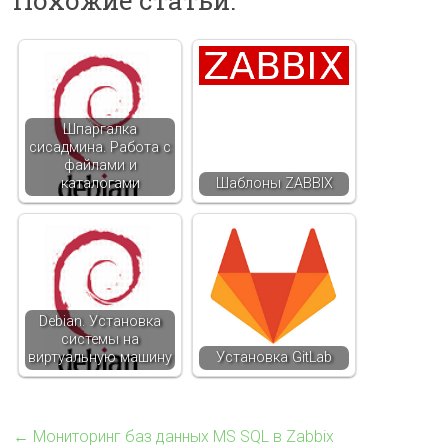
Шпаргалка
сисадмина. Работа с
файлами и
каталогами
Шаблоны ZABBIX
Debian. Установка
системы на
виртуальную машину
Установка GitLab
←
Мониторинг баз данных MS SQL в Zabbix