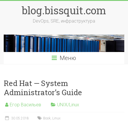
Перейти
blog.bissquit.com
к
содержимому
DevOps, SRE, инфраструктура
Меню
Red Hat — System
Administrator’s Guide
Егор Васильев
UNIX/Linux
30.05.2018
Book
,
Linux