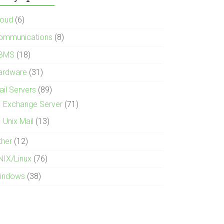
loud
(6)
ommunications
(8)
BMS
(18)
ardware
(31)
ail Servers
(89)
Exchange Server
(71)
Unix Mail
(13)
ther
(12)
NIX/Linux
(76)
indows
(38)
-44a8-4146-9615-41d165c8ff75 81 - ::1 MSRPC - 401 1 2148