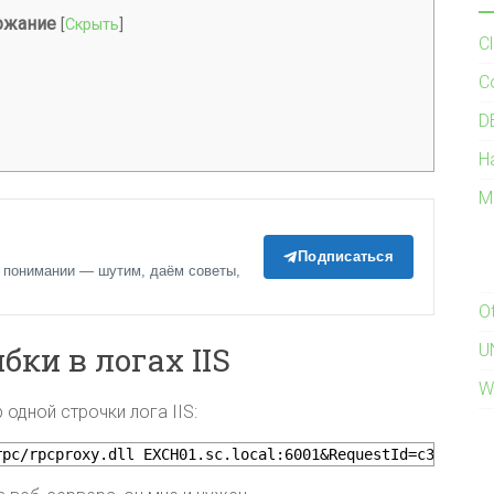
ржание
[
Скрыть
]
C
C
D
H
M
Подписаться
 понимании — шутим, даём советы,
O
ки в логах IIS
U
W
одной строчки лога IIS:
rpc/rpcproxy.dll EXCH01.sc.local:6001&RequestId=c36b439b