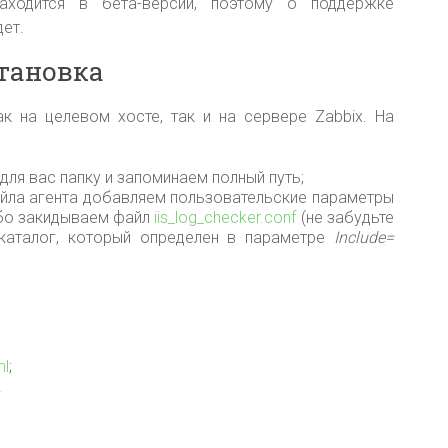
аходится в бета-версии, поэтому о поддержке
ет.
тановка
к на целевом хосте, так и на сервере Zabbix. На
для вас папку и запоминаем полный путь;
йла агента добавляем пользовательские параметры
либо закидываем файл
iis_log_checker.conf
(не забудьте
каталог, который определен в параметре
Include=
ml
;
.