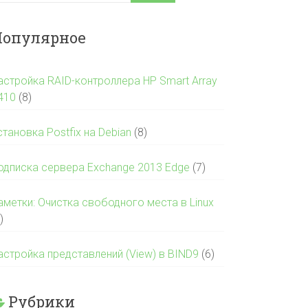
опулярное
астройка RAID-контроллера HP Smart Array
410
(8)
становка Postfix на Debian
(8)
одписка сервера Exchange 2013 Edge
(7)
аметки: Очистка свободного места в Linux
)
астройка представлений (View) в BIND9
(6)
Рубрики