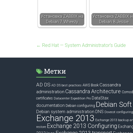
Установка ZABBIX на
Установка ZABBIX н
Debian 7 Wheezy
Debian 8 Jessie
←
Red Hat — System Administrator’s Guide
Метки
AD DS
Cassandra
Book
AWS
AD DS best practices
Cassandra Architecture
administration
Comod
DataStax
certificates
Datacenter Expedition Pro
Debian Soft
documentation
Debian configuring
Debian system administration
DNS
Dovecot configuring
Exchange 2013
Exchange 2013 backup a
Exchange 2013 Configuring
Exchan
restore