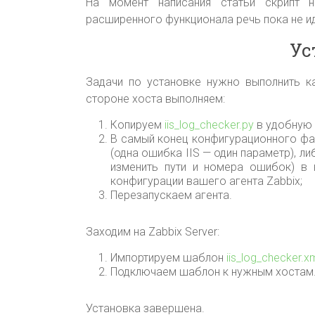
На момент написания статьи скрипт н
расширенного функционала речь пока не ид
Ус
Задачи по установке нужно выполнить ка
стороне хоста выполняем:
Копируем
iis_log_checker.py
в удобную 
В самый конец конфигурационного фа
(одна ошибка IIS — один параметр), 
изменить пути и номера ошибок) в 
конфигурации вашего агента Zabbix;
Перезапускаем агента.
Заходим на Zabbix Server:
Импортируем шаблон
iis_log_checker.x
Подключаем шаблон к нужным хостам
Установка завершена.