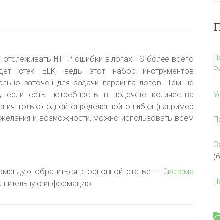
П
Н
 отслеживать HTTP-ошибки в логах IIS более всего
P
йдет стек ELK, ведь этот набор инструментов
ально заточен для задачи парсинга логов. Тем не
, если есть потребность в подсчете количества
У
ения только одной определенной ошибки (например
го желания и возможности, можно использовать всем
П
З
(6
комендую обратиться к основной статье —
Система
Н
полнительную информацию.