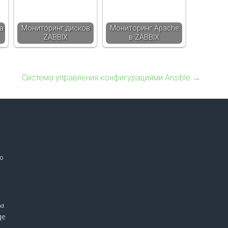
а
Мониторинг дисков
Мониторинг Apache
ZABBIX
в ZABBIX
Система управления конфигурациями Ansible
→
o
nd
ge