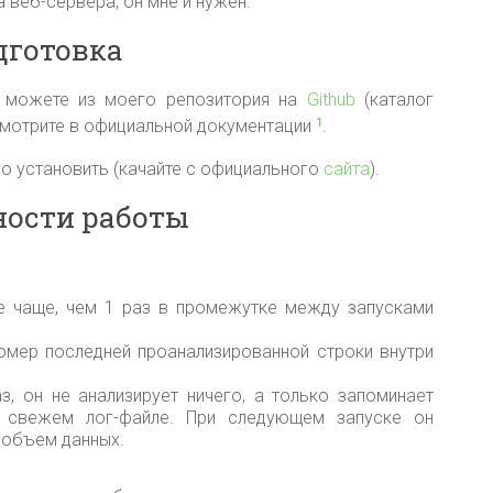
 веб-сервера, он мне и нужен.
дготовка
 можете из моего репозитория на
Github
(каталог
 смотрите в официальной документации
.
1
го установить (качайте с официального
сайта
).
ности работы
не чаще, чем 1 раз в промежутке между запусками
номер последней проанализированной строки внутри
з, он не анализирует ничего, а только запоминает
 свежем лог-файле. При следующем запуске он
 объем данных.