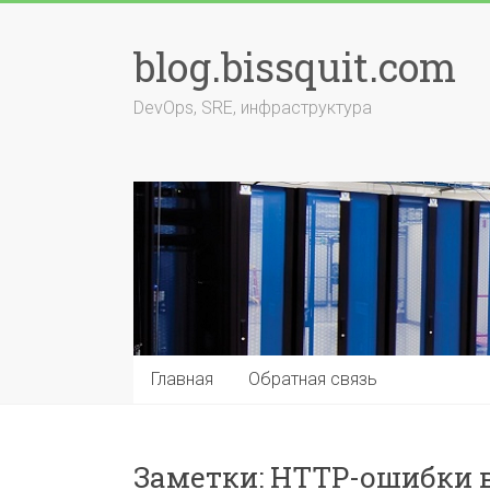
Перейти
к
blog.bissquit.com
содержимому
DevOps, SRE, инфраструктура
Главная
Обратная связь
Заметки: HTTP-ошибки в