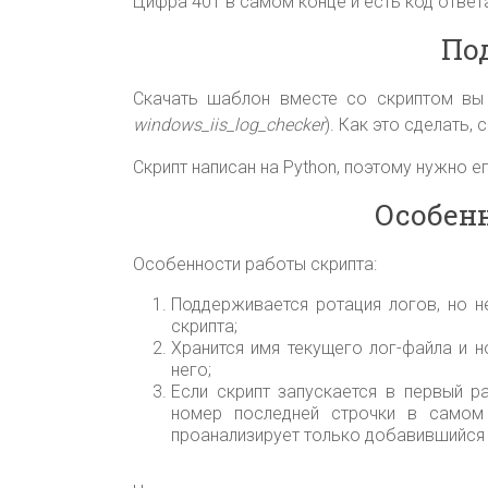
Цифра 401 в самом конце и есть код ответа
По
Скачать шаблон вместе со скриптом вы
windows_iis_log_checker
). Как это сделать,
Скрипт написан на Python, поэтому нужно е
Особен
Особенности работы скрипта:
Поддерживается ротация логов, но 
скрипта;
Хранится имя текущего лог-файла и 
него;
Если скрипт запускается в первый ра
номер последней строчки в самом
проанализирует только добавившийся