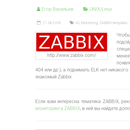
Егор Васильев
UNIX/Linux
21.06.2018
IIS
,
Monitoring
,
ZABBIX templates
Чтобы
подо
специ
http://www.zabbix.com/
менее
появл
404 или др.), а поднимать ELK нет никако
знакомый Zabbix.
Если вам интересна тематика ZABBIX, ре
мониторинга ZABBIX
, в ней вы найдете до