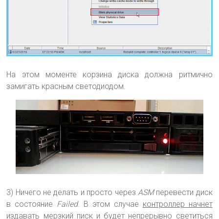
На этом моменте корзина диска должна ритмично
замигать красным светодиодом.
3) Ничего не делать и просто через
ASM
перевести диск
в состояние
Failed
. В этом случае
контроллер начнет
издавать мерзкий писк
и будет непрерывно светиться