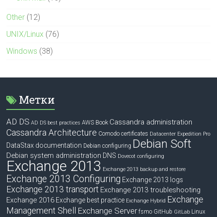
Other
(12)
UNIX/Linux
(76)
Windows
(38)
Метки
AD DS
Cassandra administration
Book
AWS
AD DS best practices
Cassandra Architecture
Comodo certificates
Datacenter Expedition Pro
Debian Soft
DataStax documentation
Debian configuring
Debian system administration
DNS
Dovecot configuring
Exchange 2013
Exchange 2013 backup and restore
Exchange 2013 Configuring
Exchange 2013 logs
Exchange 2013 transport
Exchange 2013 troubleshooting
Exchange
Exchange 2016
Exchange best practice
Exchange Hybrid
Management Shell
Exchange Server
fsmo
GitHub
Linux
GitLab