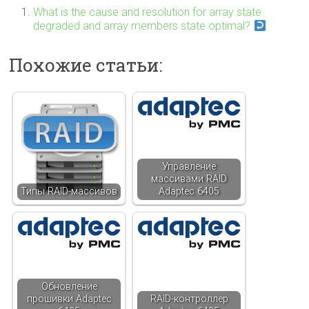
What is the cause and resolution for array state
degraded and array members state optimal?
Похожие статьи:
Управление
массивами RAID
Типы RAID-массивов
Adaptec 6405
Обновление
прошивки Adaptec
RAID-контроллер