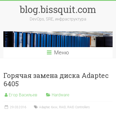
Перейти
blog.bissquit.com
к
содержимому
DevOps, SRE, инфраструктура
Меню
Горячая замена диска Adaptec
6405
Егор Васильев
Hardware
29.03.2016
Adaptec 6xxx
,
RAID
,
RAID Controllers