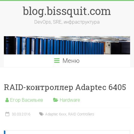
Перейти
blog.bissquit.com
к
содержимому
DevOps, SRE, инфраструктура
Меню
RAID-контроллер Adaptec 6405
Егор Васильев
Hardware
30.03.2016
Adaptec 6xxx
,
RAID Controllers