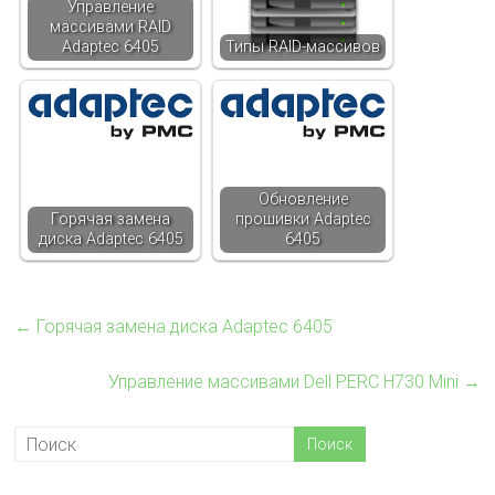
Управление
массивами RAID
Adaptec 6405
Типы RAID-массивов
Обновление
Горячая замена
прошивки Adaptec
диска Adaptec 6405
6405
←
Горячая замена диска Adaptec 6405
Управление массивами Dell PERC H730 Mini
→