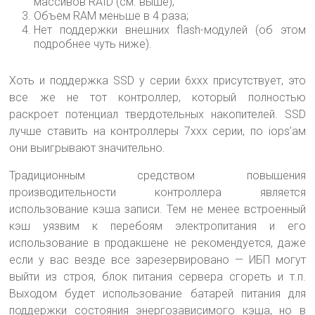
массивов RAID (см. выше);
Объем RAM меньше в 4 раза;
Нет поддержки внешних flash-модулей (об этом
подробнее чуть ниже).
Хоть и поддержка SSD у серии 6xxx присутствует, это
все же не тот контроллер, который полностью
раскроет потенциал твердотельных накопителей. SSD
лучше ставить на контроллеры 7xxx серии, по iops’ам
они выигрывают значительно.
Традиционным средством повышения
производительности контроллера является
использование кэша записи. Тем не менее встроенный
кэш уязвим к перебоям электропитания и его
использование в продакшене не рекомендуется, даже
если у вас везде все зарезервировано — ИБП могут
выйти из строя, блок питания сервера сгореть и т.п.
Выходом будет использование батарей питания для
поддержки состояния энергозависимого кэша, но в