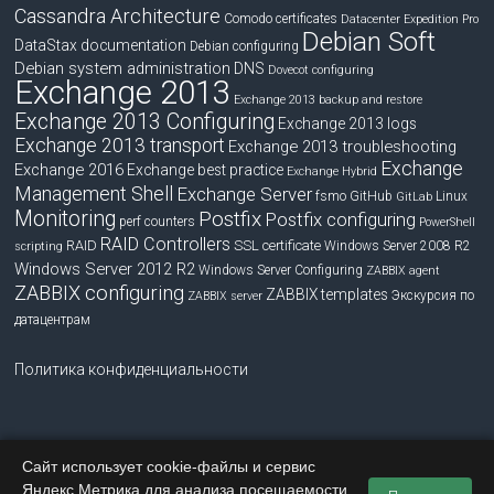
Cassandra Architecture
Comodo certificates
Datacenter Expedition Pro
Debian Soft
DataStax documentation
Debian configuring
Debian system administration
DNS
Dovecot configuring
Exchange 2013
Exchange 2013 backup and restore
Exchange 2013 Configuring
Exchange 2013 logs
Exchange 2013 transport
Exchange 2013 troubleshooting
Exchange
Exchange 2016
Exchange best practice
Exchange Hybrid
Management Shell
Exchange Server
fsmo
GitHub
Linux
GitLab
Monitoring
Postfix
Postfix configuring
perf counters
PowerShell
RAID Controllers
RAID
SSL certificate
Windows Server 2008 R2
scripting
Windows Server 2012 R2
Windows Server Configuring
ZABBIX agent
ZABBIX configuring
ZABBIX templates
Экскурсия по
ZABBIX server
датацентрам
Политика конфиденциальности
Сайт использует cookie-файлы и сервис
Copyright © 2026
blog.bissquit.com
. Все права защищены.
Яндекс.Метрика для анализа посещаемости.