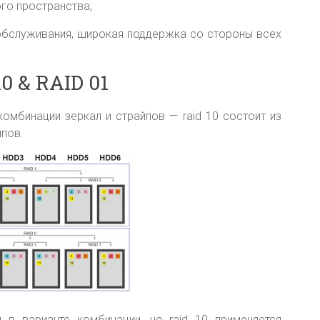
го пространства;
бслуживания, широкая поддержка со стороны всех
0 & RAID 01
комбинации зеркал и страйпов — raid 10 состоит из
йпов.
 в варианте комбинации, но raid 10 применяется