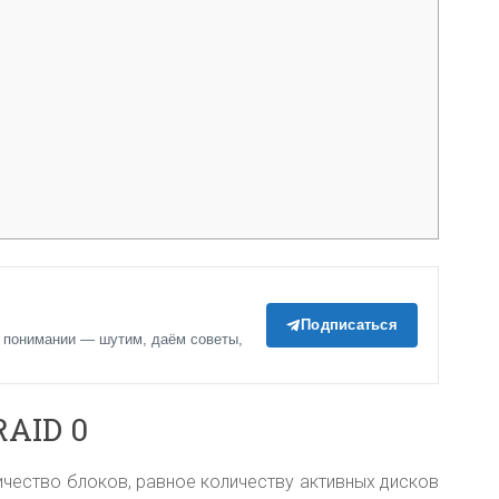
Подписаться
 понимании — шутим, даём советы,
RAID 0
ичество блоков, равное количеству активных дисков