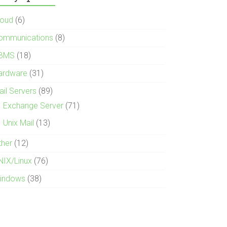
loud
(6)
ommunications
(8)
BMS
(18)
ardware
(31)
ail Servers
(89)
Exchange Server
(71)
Unix Mail
(13)
ther
(12)
NIX/Linux
(76)
indows
(38)