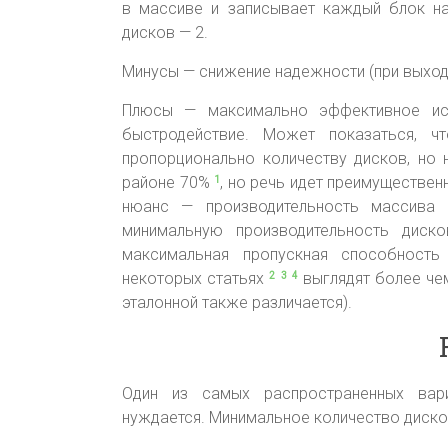
в массиве и записывает каждый блок на
дисков — 2.
Минусы — снижение надежности (при выходе
Плюсы — максимально эффективное исп
быстродействие. Может показаться, ч
пропорционально количеству дисков, но 
районе 70%
, но речь идет преимуществе
1
нюанс — производительность массива
минимальную производительность диск
максимальная пропускная способность
некоторых статьях
выглядят более чем
2
3
4
эталонной также различается).
Один из самых распространенных вар
нуждается. Минимальное количество диско