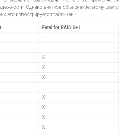
надежности. Однако внятное объяснение этому факту
 них это иллюстрируется таблицей
:
5
0
Fatal for RAID 0+1
—
—
X
X
X
—
X
X
X
X