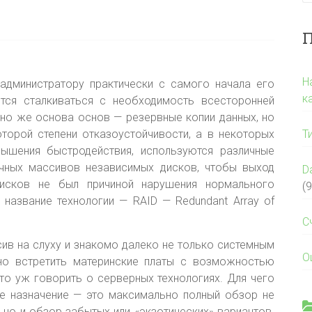
П
Н
дминистратору практически с самого начала его
к
ится сталкиваться с необходимость всесторонней
но же основа основ — резервные копии данных, но
оторой степени отказоустойчивости
, а в некоторых
Т
ышения быстродействия, используются различные
чных массивов независимых дисков, чтобы выход
D
исков не был причиной нарушения нормального
(9
 название технологии — RAID — Redundant Array of
С
сив на слуху и знакомо далеко не только системным
О
о встретить материнские платы с возможностью
что уж говорить о серверных технологиях. Для чего
ое назначение — это максимально полный обзор не
 но и обзор забытых или «экзотических» вариантов.