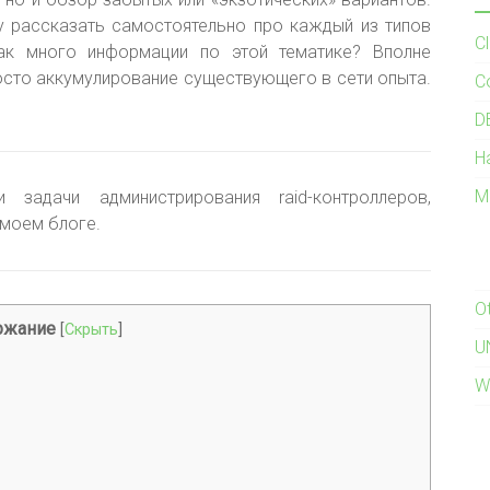
у рассказать самостоятельно про каждый из типов
C
так много информации по этой тематике? Вполне
осто аккумулирование существующего в сети опыта.
C
D
H
M
 задачи администрирования raid-контроллеров,
моем блоге.
O
ржание
[
Скрыть
]
U
W