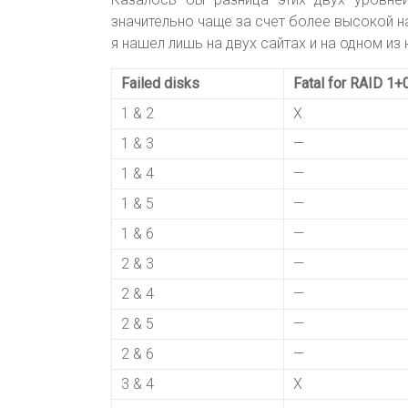
значительно чаще за счет более высокой 
я нашел лишь на двух сайтах и на одном из
Failed disks
Fatal for RAID 1+
1 & 2
X
1 & 3
—
1 & 4
—
1 & 5
—
1 & 6
—
2 & 3
—
2 & 4
—
2 & 5
—
2 & 6
—
3 & 4
X