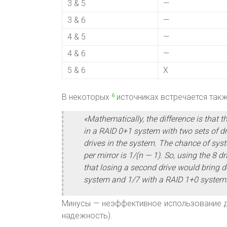
3 & 5
—
3 & 6
—
4 & 5
—
4 & 6
—
5 & 6
X
В некоторых
источниках встречается так
6
«Mathematically, the difference is that t
in a RAID 0+1 system with two sets of dri
drives in the system. The chance of syst
per mirror is 1/(n — 1). So, using the 8
that losing a second drive would bring 
system and 1/7 with a RAID 1+0 system
Минусы — неэффективное использование ди
надежность).