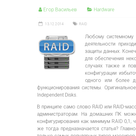
Егор Васильев
Hardware
13.12.2014
RAID
Любому системному а
деятельности приход
защиты данных. Конеч
для обеспечения нек
случаях также и пов
конфигурации избыто
одного или более д
функционирования системы. Оригинальное
Independent Disks.
В принципе само слово RAID или RAID-мас
администраторам. На домашних ПК можн
конфигурирования как минимум RAID 0,1, 
же тогда предназначается статья? Главн
только самых популярных типов массивов,