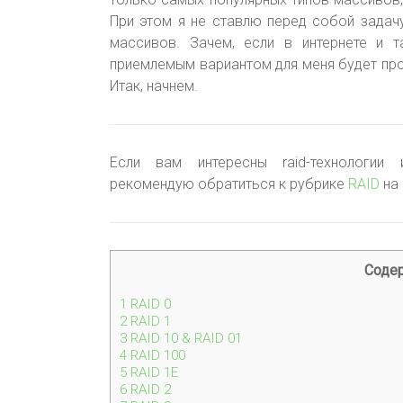
При этом я не ставлю перед собой задач
массивов. Зачем, если в интернете и 
приемлемым вариантом для меня будет пр
Итак, начнем.
Если вам интересны raid-технологии и
рекомендую обратиться к рубрике
RAID
на 
Соде
1
RAID 0
2
RAID 1
3
RAID 10 & RAID 01
4
RAID 100
5
RAID 1E
6
RAID 2