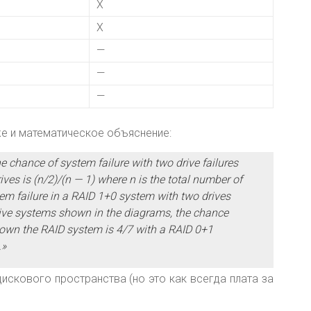
X
X
—
—
—
же и математическое объяснение:
he chance of system failure with two drive failures
ves is (n/2)/(n — 1) where n is the total number of
em failure in a RAID 1+0 system with two drives
 drive systems shown in the diagrams, the chance
down the RAID system is 4/7 with a RAID 0+1
.»
скового пространства (но это как всегда плата за