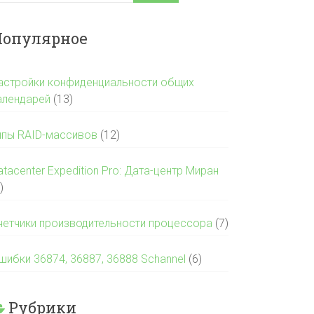
опулярное
астройки конфиденциальности общих
алендарей
(13)
ипы RAID-массивов
(12)
atacenter Expedition Pro: Дата-центр Миран
)
четчики производительности процессора
(7)
шибки 36874, 36887, 36888 Schannel
(6)
Рубрики