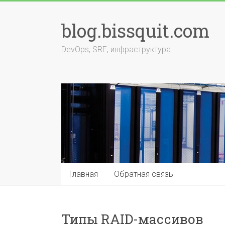
Перейти
к
blog.bissquit.com
содержимому
DevOps, SRE, инфраструктура
Главная
Обратная связь
Типы RAID-массивов