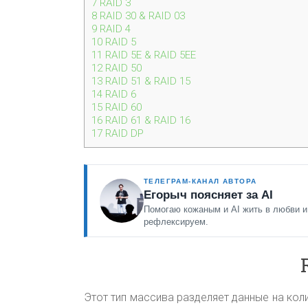
7
RAID 3
8
RAID 30 & RAID 03
9
RAID 4
10
RAID 5
11
RAID 5E & RAID 5EE
12
RAID 50
13
RAID 51 & RAID 15
14
RAID 6
15
RAID 60
16
RAID 61 & RAID 16
17
RAID DP
ТЕЛЕГРАМ-КАНАЛ АВТОРА
Егорыч поясняет за AI
Помогаю кожаным и AI жить в любви и
рефлексируем.
Этот тип массива разделяет данные на кол