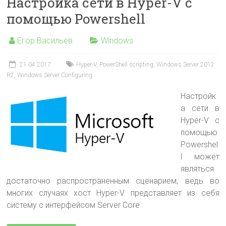
Настройка сети в Hyper-V с
помощью Powershell
Егор Васильев
Windows
21.04.2017
Hyper-V
,
PowerShell scripting
,
Windows Server 2012
R2
,
Windows Server Configuring
Настройк
а сети в
Hyper-V с
помощью
Powershel
l может
являться
достаточно распространенным сценарием, ведь во
многих случаях хост Hyper-V представляет из себя
систему с интерфейсом Server Core