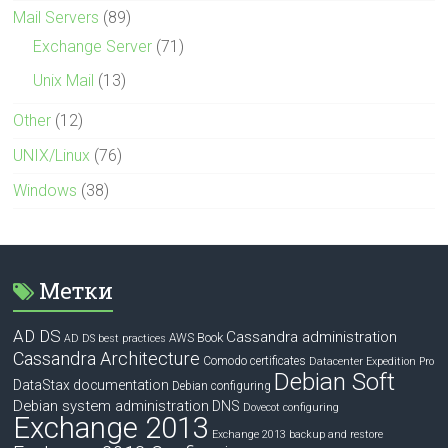
Mail Servers
(89)
Exchange Server
(71)
Unix Mail
(13)
Other
(12)
UNIX/Linux
(76)
Windows
(38)
Метки
AD DS
Cassandra administration
Book
AWS
AD DS best practices
Cassandra Architecture
Comodo certificates
Datacenter Expedition Pro
Debian Soft
DataStax documentation
Debian configuring
Debian system administration
DNS
Dovecot configuring
Exchange 2013
Exchange 2013 backup and restore