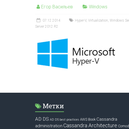
Егор Васильев
Windows
07.12.2014
Hyper-V
,
Virtualization
,
Windows Ser
Server 2012 R2
Метки
AD DS
Cassandra
Book
AWS
AD DS best practices
Cassandra Architecture
administration
Comod