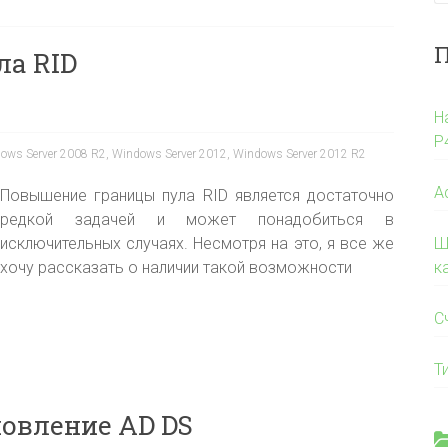
П
а RID
Н
P
ows Server 2008 R2
,
Windows Server 2012
,
Windows Server 2012 R2
A
Повышение границы пула RID является достаточно
редкой задачей и может понадобиться в
исключительных случаях. Несмотря на это, я все же
Ш
хочу рассказать о наличии такой возможности
к
С
Т
овление AD DS