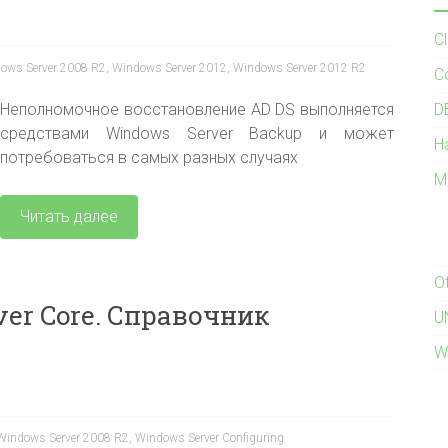
C
ows Server 2008 R2
,
Windows Server 2012
,
Windows Server 2012 R2
C
Неполномочное восстановление AD DS выполняется
D
средствами Windows Server Backup и может
H
потребоваться в самых разных случаях
M
Читать далее
O
ver Core. Справочник
U
W
Windows Server 2008 R2
,
Windows Server Configuring