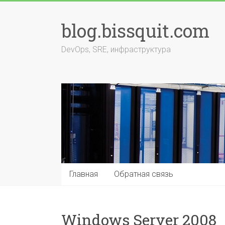
Перейти
к
blog.bissquit.com
содержимому
DevOps, SRE, инфраструктура
Главная
Обратная связь
Windows Server 2008