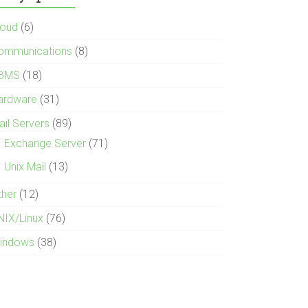
loud
(6)
ommunications
(8)
BMS
(18)
ardware
(31)
ail Servers
(89)
Exchange Server
(71)
Unix Mail
(13)
ther
(12)
NIX/Linux
(76)
indows
(38)