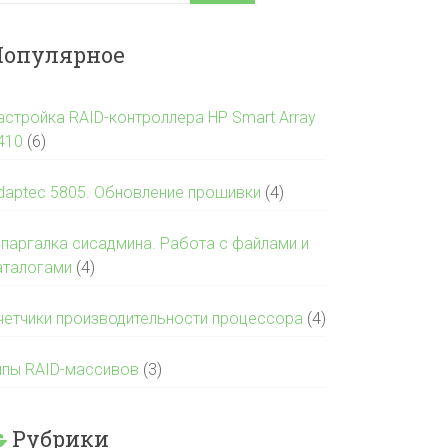
опулярное
астройка RAID-контроллера HP Smart Array
410
(6)
daptec 5805. Обновление прошивки
(4)
паргалка сисадмина. Работа с файлами и
аталогами
(4)
четчики производительности процессора
(4)
ипы RAID-массивов
(3)
Рубрики