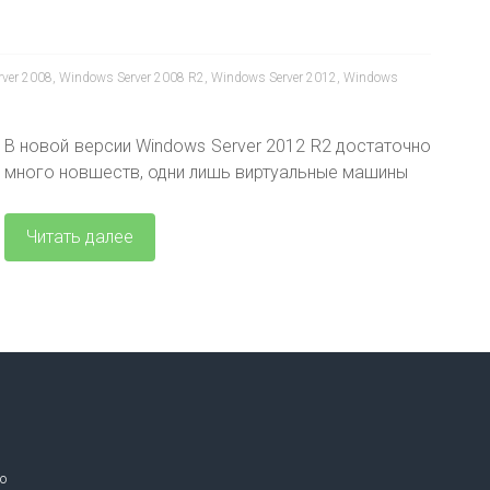
ver 2008
,
Windows Server 2008 R2
,
Windows Server 2012
,
Windows
В новой версии Windows Server 2012 R2 достаточно
много новшеств, одни лишь виртуальные машины
Читать далее
o