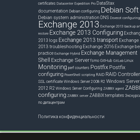
DataStax
certificates
Datacenter Expedition Pro
Debian Soft
documentation
Debian configuring
Debian system administration
DNS
Dovecot configuring
Exchange 2013
Exchange 2013 backup a
Exchange 2013 Configuring
Exchan
restore
Exchange 2013 transport
Exchange
2013 logs
2013 troubleshooting
Exchange 2016
Exchange be
Exchange Management
practice
Exchange Hybrid
Shell
Exchange Server
fsmo
GitHub
Linux
GitLab
Monitoring
Postfix
Postfix
perf counters
configuring
RAID Controlle
RAID
PowerShell scripting
Windows Server
SSL certificate
Windows Server 2008 R2
ZABB
2012 R2
Windows Server Configuring
ZABBIX agent
configuring
ZABBIX templates
Экскурс
ZABBIX server
по датацентрам
Политика конфиденциальности
Copyright © 2026
blog.bissquit.com
. Все права защищены.