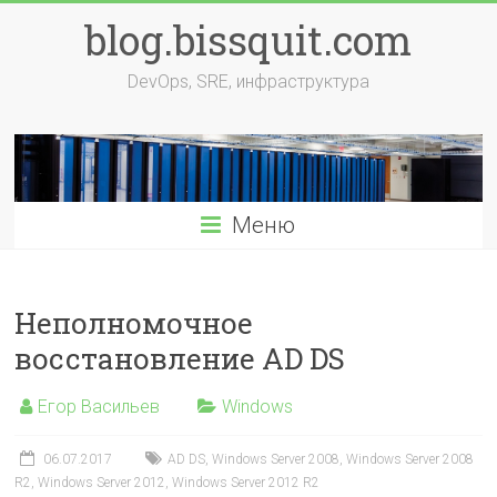
Перейти
blog.bissquit.com
к
содержимому
DevOps, SRE, инфраструктура
Меню
Неполномочное
восстановление AD DS
Егор Васильев
Windows
06.07.2017
AD DS
,
Windows Server 2008
,
Windows Server 2008
R2
,
Windows Server 2012
,
Windows Server 2012 R2