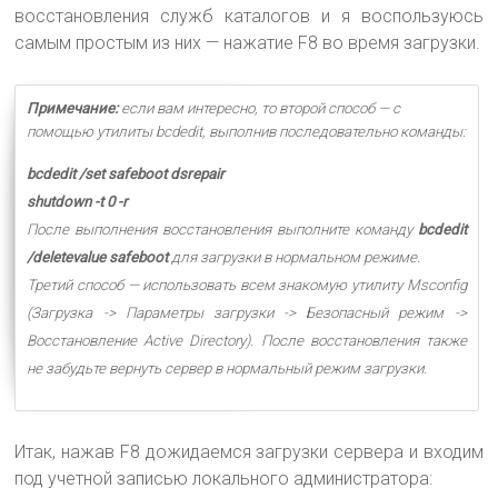
восстановления служб каталогов и я воспользуюсь
самым простым из них — нажатие F8 во время загрузки.
Примечание:
если вам интересно, то второй способ — с
помощью утилиты bcdedit, выполнив последовательно команды:
bcdedit /set safeboot dsrepair
shutdown -t 0 -r
После выполнения восстановления выполните команду
bcdedit
/deletevalue safeboot
для загрузки в нормальном режиме.
Третий способ — использовать всем знакомую утилиту Msconfig
(Загрузка -> Параметры загрузки -> Безопасный режим ->
Восстановление Active Directory).
После восстановления также
не забудьте вернуть сервер в нормальный режим загрузки.
Итак, нажав F8 дожидаемся загрузки сервера и входим
под учетной записью локального администратора: