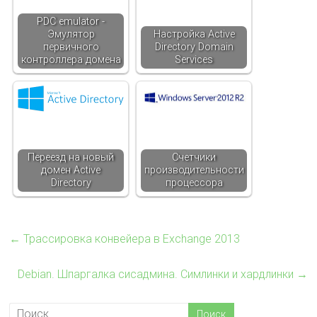
PDC emulator -
Эмулятор
Настройка Active
первичного
Directory Domain
контроллера домена
Services
Переезд на новый
Счетчики
домен Active
производительности
Directory
процессора
←
Трассировка конвейера в Exchange 2013
Debian. Шпаргалка сисадмина. Симлинки и хардлинки
→