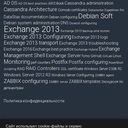
AD DS
Cassandra administration
Book
AWS
AD DS best practices
Cassandra Architecture
Comodo certificates
Datacenter Expedition Pro
Debian Soft
DataStax documentation
Debian configuring
Debian system administration
DNS
Dovecot configuring
Exchange 2013
Exchange 2013 backup and restore
Exchange 2013 Configuring
Exchange 2013 logs
Exchange 2013 transport
Exchange 2013 troubleshooting
Exchange
Exchange 2016
Exchange best practice
Exchange Hybrid
Management Shell
Exchange Server
fsmo
GitHub
Linux
GitLab
Monitoring
Postfix
Postfix configuring
perf counters
PowerShell
RAID Controllers
RAID
SSL certificate
Windows Server 2008 R2
scripting
Windows Server 2012 R2
Windows Server Configuring
ZABBIX agent
ZABBIX configuring
ZABBIX templates
Экскурсия по
ZABBIX server
датацентрам
Политика конфиденциальности
Сайт использует cookie-файлы и сервис
Copyright © 2026
blog.bissquit.com
. Все права защищены.