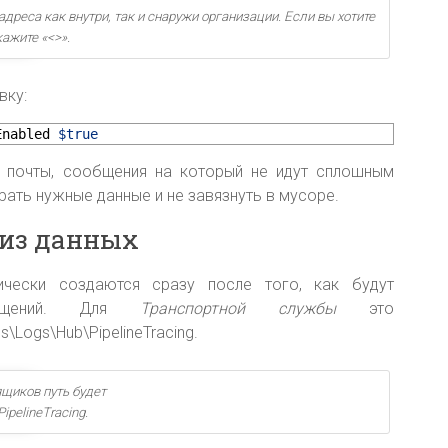
дреса как внутри, так и снаружи организации. Если вы хотите
ажите «<>».
вку:
Enabled
$true
 почты, сообщения на который не идут сплошным
ать нужные данные и не завязнуть в мусоре.
из данных
ически создаются сразу после того, как будут
общений. Для
Транспортной службы
это
s\Logs\Hub\PipelineTracing.
щиков путь будет
ipelineTracing.