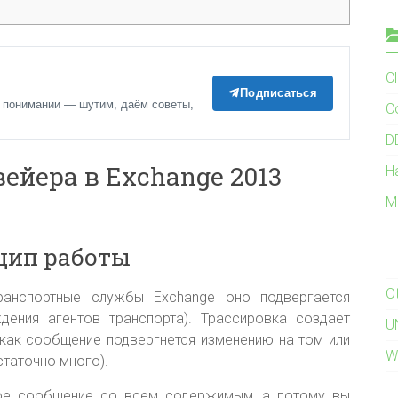
C
Подписаться
 понимании — шутим, даём советы,
C
D
ейера в Exchange 2013
H
M
цип работы
O
анспортные службы Exchange оно подвергается
ения агентов транспорта). Трассировка создает
U
как сообщение подвергнется изменению на том или
W
статочно много).
ное сообщение со всем содержимым, а потому вы