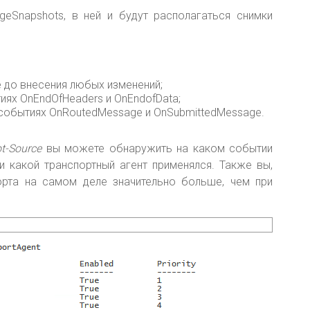
geSnapshots, в ней и будут располагаться снимки
е до внесения любых изменений;
иях OnEndOfHeaders и OnEndofData;
событиях OnRoutedMessage и OnSubmittedMessage.
t-Source
вы можете обнаружить на каком событии
 какой транспортный агент применялся. Также вы,
орта на самом деле значительно больше, чем при