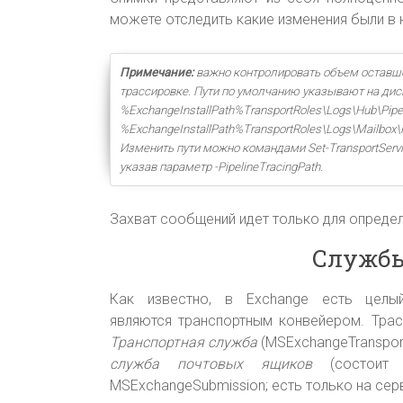
можете отследить какие изменения были в 
Примечание:
важно контролировать объем оставше
трассировке. Пути по умолчанию указывают на диск
%ExchangeInstallPath%TransportRoles\Logs\Hub\Pipe
%ExchangeInstallPath%TransportRoles\Logs\Mailbox\
Изменить пути можно командами Set-TransportServic
указав параметр -PipelineTracingPath.
Захват сообщений идет только для опреде
Службы
Как известно, в Exchange есть целы
являются транспортным конвейером. Трас
Транспортная служба
(MSExchangeTransport
служба почтовых ящиков
(состоит 
MSExchangeSubmission; есть только на сер