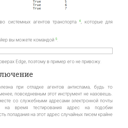
во системных агентов транспорта
, которые для
4
ейер вы можете командой
:
5
верах Edge, поэтому в пример его не привожу.
ключение
лезна при отладке агентов антиспама, будь то
 менее, повседневным этот инструмент не назовешь.
вместе со служебными адресами электронной почты
у на время тестирования адрес на подобии
сть попадания на этот адрес случайных писем крайне