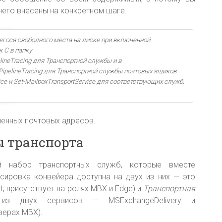
него внесены на конкретном шаге.
гося свободного места на диске при включенной
 С в папку
lineTracing для Транспортной службы и в
PipelineTracing для Транспортной службы почтовых ящиков.
e и Set-MailboxTransportService для соответствующих служб,
ленных почтовых адресов.
 транспорта
й набор транспортных служб, которые вместе
сировка конвейера доступна на двух из них — это
; присутствует на ролях MBX и Edge) и
Транспортная
из двух сервисов — MSExchangeDelivery и
верах MBX).