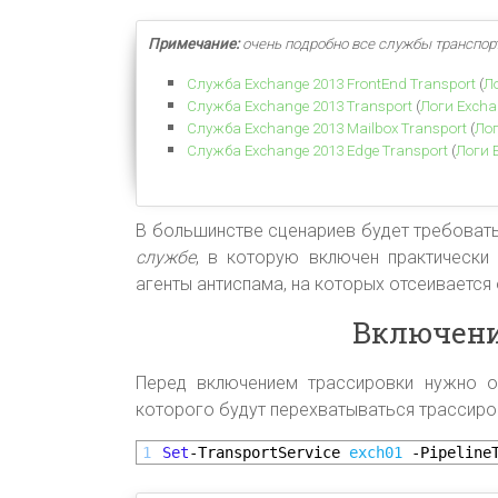
Примечание:
очень подробно в
се службы транспор
Служба Exchange 2013 FrontEnd Transport
(
Л
Служба Exchange 2013 Transport
(
Логи Excha
Служба Exchange 2013 Mailbox Transport
(
Лог
Служба Exchange 2013 Edge Transport
(
Логи 
В большинстве сценариев будет требоват
службе
, в которую включен практически
агенты антиспама, на которых отсеивается
Включени
Перед включением трассировки нужно о
которого будут перехватываться трассиро
1
Set
-TransportService
exch01
-Pipeline