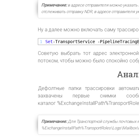
Примечание:
в адресе отправителя можно указать а
отслеживать отправку NDR, в адресе отправителя ук
Ну а далее можно включать саму трассиро
1
Set
-TransportService
-PipelineTracing
Советую выбрать тот адрес электронной
потоком, чтобы можно было спокойно собр
Анал
Дефолтные папки трассировки автомат
захвачены первые снимки со
каталог %ExchangeInstallPath%TransportRole
Примечание:
Для Транспортной службы почтовых я
%ExchangeInstallPath%TransportRoles\Logs\Mailbox\P