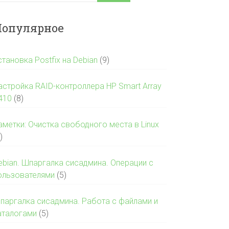
опулярное
становка Postfix на Debian
(9)
астройка RAID-контроллера HP Smart Array
410
(8)
аметки: Очистка свободного места в Linux
)
ebian. Шпаргалка сисадмина. Операции с
ользователями
(5)
паргалка сисадмина. Работа с файлами и
аталогами
(5)