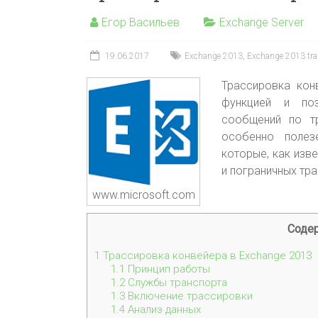
Егор Васильев
Exchange Server
19.06.2017
Exchange 2013
,
Exchange 2013 tra
Трассировка кон
функцией и поз
сообщений по тр
особенно полез
которые, как изв
и пограничных тра
www.microsoft.com
Соде
1
Трассировка конвейера в Exchange 2013
1.1
Принцип работы
1.2
Службы транспорта
1.3
Включение трассировки
1.4
Анализ данных