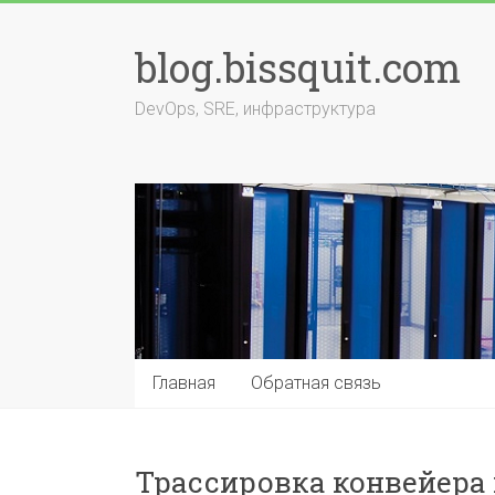
Перейти
к
blog.bissquit.com
содержимому
DevOps, SRE, инфраструктура
Главная
Обратная связь
Трассировка конвейера 