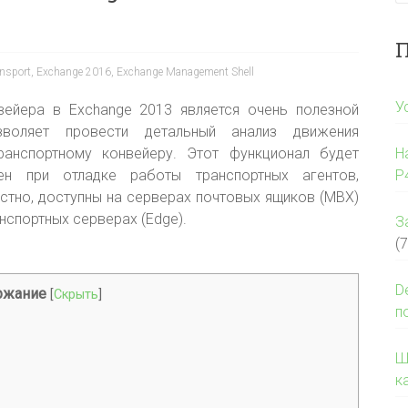
П
nsport
,
Exchange 2016
,
Exchange Management Shell
У
вейера в Exchange 2013 является очень полезной
воляет провести детальный анализ движения
анспортному конвейеру
. Этот функционал будет
Н
ен при отладке работы транспортных агентов,
P
естно, доступны на серверах почтовых ящиков (MBX)
нспортных серверах (Edge).
З
(7
D
ржание
[
Скрыть
]
п
Ш
к