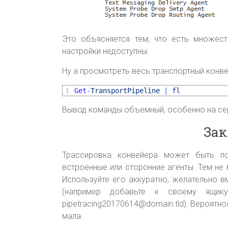
Это объясняется тем, что есть множест
настройки недоступны.
Ну а просмотреть весь транспортный конв
1
Get
-
TransportPipeline
|
fl
Вывод команды объемный, особенно на сер
За
Трассировка конвейера может быть по
встроенные или сторонние агенты. Тем не
Используйте его аккуратно, желательно 
(например добавьте к своему ящик
pipetracing20170614@domain.tld). Вероятно
мала.