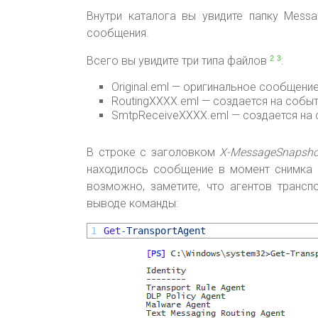
Внутри каталога вы увидите папку Messa
сообщения.
Всего вы увидите три типа файлов
:
2
3
Original.eml — оригинальное сообщени
RoutingXXXX.eml — создается на событ
SmtpReceiveXXXX.eml — создается на 
В строке с заголовком
X-MessageSnapsho
находилось сообщение в момент снимка и
возможно, заметите, что агентов трансп
выводе команды:
1
Get
-
TransportAgent