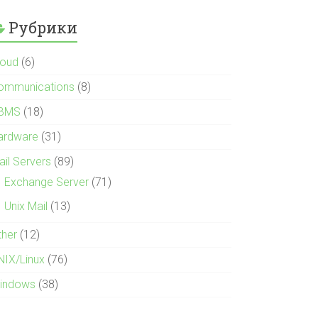
Рубрики
loud
(6)
ommunications
(8)
BMS
(18)
ardware
(31)
ail Servers
(89)
Exchange Server
(71)
Unix Mail
(13)
ther
(12)
NIX/Linux
(76)
indows
(38)