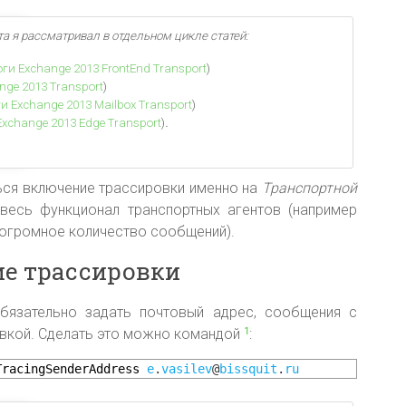
та я рассматривал в отдельном цикл
е статей:
оги Exchange 2013 FrontEnd Transport
)
nge 2013 Transport
)
и Exchange 2013 Mailbox Transport
)
.
Exchange 2013 Edge Transport
)
ься включение трассировки именно на
Транспортной
 весь функционал транспортных агентов (например
 огромное количество сообщений).
е трассировки
бязательно задать почтовый адрес, сообщения с
вкой. Сделать это можно командой
:
1
TracingSenderAddress
e
.
vasilev
@
bissquit
.
ru