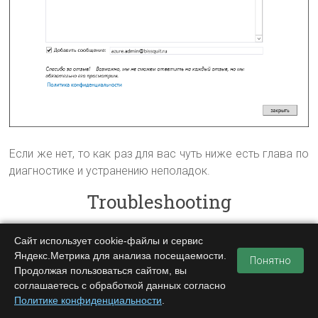
Если же нет, то как раз для вас чуть ниже есть глава по
диагностике и устранению неполадок.
Troubleshooting
Далеко не всегда все может пойти гладко и
Сайт использует cookie-файлы и сервис
развертывание технически сложной гибридной
Яндекс.Метрика для анализа посещаемости.
Понятно
конфигурации не исключение.
Продолжая пользоваться сайтом, вы
соглашаетесь с обработкой данных согласно
У меня возникло несколько ошибок.
Политике конфиденциальности
.