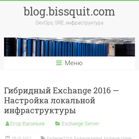
Перейти
blog.bissquit.com
к
содержимому
DevOps, SRE, инфраструктура
Меню
Гибридный Exchange 2016 —
Настройка локальной
инфраструктуры
Егор Васильев
Exchange Server
05.02.2017
Exchange 2016
,
Exchange Hybrid
,
Exchange Online
,