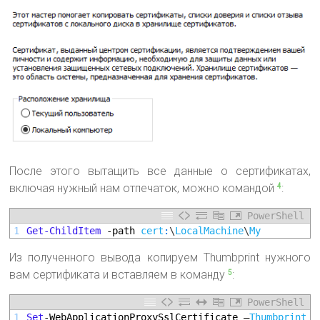
После этого вытащить все данные о сертификатах,
включая нужный нам отпечаток, можно командой
:
4
PowerShell
1
Get-ChildItem
-path
cert
:
\
LocalMachine
\
My
Из полученного вывода копируем Thumbprint нужного
вам сертификата и вставляем в команду
:
5
PowerShell
1
Set
-WebApplicationProxySslCertificate
–
Thumbprint
'