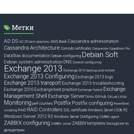
Метки
AD DS
Cassandra administration
Book
AWS
AD DS best practices
Cassandra Architecture
Comodo certificates
Datacenter Expedition Pro
Debian Soft
DataStax documentation
Debian configuring
Debian system administration
DNS
Dovecot configuring
Exchange 2013
Exchange 2013 backup and restore
Exchange 2013 Configuring
Exchange 2013 logs
Exchange 2013 transport
Exchange 2013 troubleshooting
Exchange
Exchange 2016
Exchange best practice
Exchange Hybrid
Management Shell
Exchange Server
fsmo
GitHub
Linux
GitLab
Monitoring
Postfix
Postfix configuring
perf counters
PowerShell
RAID Controllers
RAID
SSL certificate
Windows Server 2008 R2
scripting
Windows Server 2012 R2
Windows Server Configuring
ZABBIX agent
ZABBIX configuring
ZABBIX templates
Экскурсия по
ZABBIX server
датацентрам