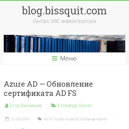
Перейти
blog.bissquit.com
к
содержимому
DevOps, SRE, инфраструктура
Меню
Azure AD — Обновление
сертификата AD FS
Егор Васильев
Exchange Server
23.03.2019
AD FS
,
Azure
,
Azure AD
,
Exchange Hybrid