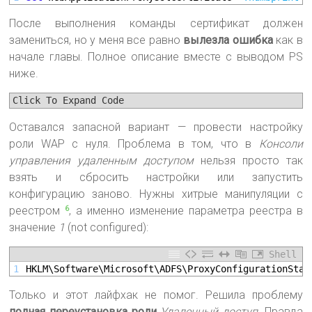
После выполнения команды сертификат должен
замениться, но у меня все равно
вылезла ошибка
как в
начале главы. Полное описание вместе с выводом PS
ниже.
Click To Expand Code
Оставался запасной вариант — провести настройку
роли WAP с нуля. Проблема в том, что в
Консоли
управления удаленным доступом
нельзя просто так
взять и сбросить настройки или запустить
конфигурацию заново. Нужны хитрые манипуляции с
реестром
, а именно изменение параметра реестра в
6
значение
1
(not configured):
Shell
1
HKLM\Software\Microsoft\ADFS\ProxyConfigurationStat
Только и этот лайфхак не помог. Решила проблему
полная переустановка роли
Удаленный доступ
. Правда