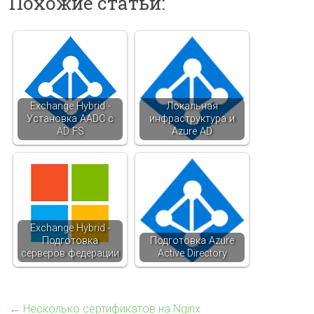
Похожие статьи:
Exchange Hybrid -
Локальная
Установка AADC с
инфраструктура и
AD FS
Azure AD
Exchange Hybrid -
Подготовка
Подготовка Azure
серверов федерации
Active Directory
←
Несколько сертификатов на Nginx