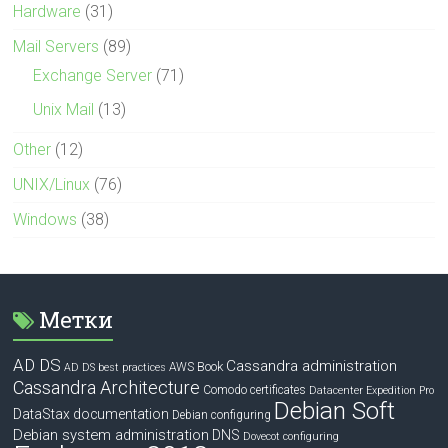
Hardware
(31)
Mail Servers
(89)
Exchange Server
(71)
Unix Mail
(13)
Other
(12)
UNIX/Linux
(76)
Windows
(38)
Метки
AD DS
Cassandra administration
Book
AWS
AD DS best practices
Cassandra Architecture
Comodo certificates
Datacenter Expedition Pro
Debian Soft
DataStax documentation
Debian configuring
Debian system administration
DNS
Dovecot configuring