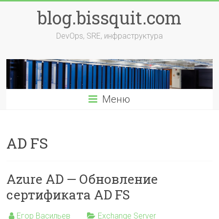
Перейти
blog.bissquit.com
к
содержимому
DevOps, SRE, инфраструктура
Меню
AD FS
Azure AD — Обновление
сертификата AD FS
Егор Васильев
Exchange Server