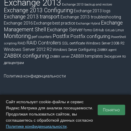
Exchange 2013
Exchange 2013 backup and restore
Exchange 2013 Configuring
Exchange 2013 logs
Exchange 2013 transport
Exchange 2013 troubleshooting
Exchange
Exchange 2016
Exchange best practice
Exchange Hybrid
Management Shell
Exchange Server
fsmo
GitHub
Linux
GitLab
Monitoring
Postfix
Postfix configuring
perf counters
PowerShell
RAID Controllers
RAID
SSL certificate
Windows Server 2008 R2
scripting
Windows Server 2012 R2
Windows Server Configuring
ZABBIX agent
ZABBIX configuring
ZABBIX templates
Экскурсия по
ZABBIX server
датацентрам
Политика конфиденциальности
Сайт использует cookie-файлы и сервис
Copyright © 2026
blog.bissquit.com
. Все права защищены.
Яндекс.Метрика для анализа посещаемости.
Тема
Accelerate
от ThemeGrill. На платформе
WordPress
.
Понятно
Продолжая пользоваться сайтом, вы
Главная
Обратная связь
соглашаетесь с обработкой данных согласно
Политике конфиденциальности
.