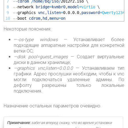
7
--
cdrom
/
home
/
bq
/
iso
/
2012r2.iso
\
8
--
network 
bridge
=
kvmbr0
,
model
=
virtio
\
9
--
graphics 
vnc
,
listen
=
0.0.0.0
,
password
=
Qwerty1234
10
--
boot 
cdrom
,
hd
,
menu
=
on
Некоторые пояснения:
—
-os-type windows
— Устанавливает более
подходящие аппаратные настройки для конкретной
ветки ОС;
—disk pool=guest_images
— Создает виртуальные
диски в данном хранилище;
—graphics vnc,listen=0.0.0.0
— Устанавливаем тип
графики. Адрес прослушки необходим, чтобы к vnc
могли подключаться удаленные админы. По
дефолту разрешены только локальные
подключения.
Назначение остальных параметров очевидно.
Примечание:
забегая вперед скажу, что во время установки