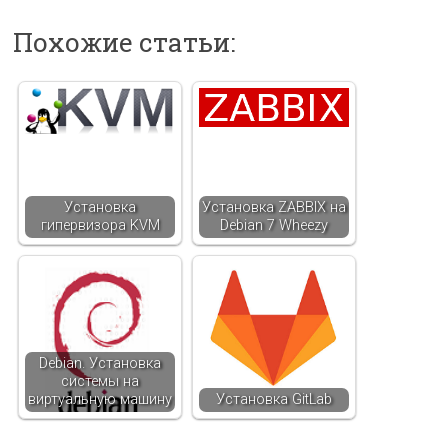
Похожие статьи:
Установка
Установка ZABBIX на
гипервизора KVM
Debian 7 Wheezy
Debian. Установка
системы на
виртуальную машину
Установка GitLab