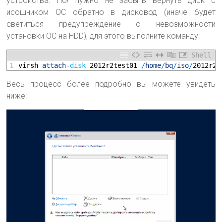
устройства. Но! Нужно не забыть вернуть диск с
исошником ОС обратно в дисковод (иначе будет
светиться предупреждение о невозможности
установки ОС на HDD), для этого выполните команду:
Shell
1
virsh 
attach
-
disk
2012r2test01
/
home
/
bq
/
iso
/
2012r2.
Весь процесс более подробно вы можете увидеть
ниже: