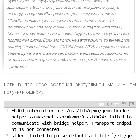
нужно будет подсунуть дополнительный iso-диск с PV-
драйверами. Возможно у вас возникнет искушение сразу в
команде создания ВМ прописать два загрузочных диска
CDROM. Должен предостеречь от этого. Дело в том, что
одновременно два загрузочных диска не поддерживается и,
более того, система по умолчанию будет грузиться с указанного
последним диска. Если этот диск не загрузочный, то вы увидите
ошибку Could not read from CDROM (code 0004) и вероятнее всего
будете думать а что же не так с моим виндовым исошником, но
по факту система даже не дойдет до того, чтобы начать с него
грузиться.
Если в процессе создания виртуальной машины вы
получили ошибку:
1
ERROR internal error: /usr/lib/qemu/qemu-bridge-
helper --use-vnet --br=kvmbr0 --fd=24: failed to 
communicate with bridge helper: Transport endpoi
nt is not connected
2
stderr=failed to parse default acl file `/etc/qe