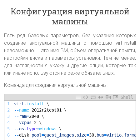
Конфигурация виртуальной
машины
Есть ряд базовых параметров, без указания которых
создание виртуальной машины с помощью virt-install
невозможно — это имя ВМ, объем оперативной памяти,
настройки диска и параметры установки. Тем не менее,
для наглядности я укажу и другие опции, которые так
или иначе используются не реже обязательных.
Команда для создания виртуальной машины:
Shell
1
virt
-
install
\
2
--
name
2012r2test01
\
3
--
ram
=
2048
\
4
--
vcpus
=
2
\
5
--
os
-
type
=
windows
\
6
--
disk 
pool
=
guest_images
,
size
=
30
,
bus
=
virtio
,
format