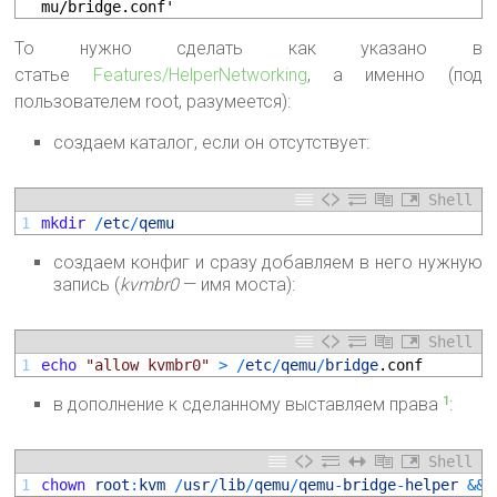
mu/bridge.conf'
То нужно сделать как указано в
статье
Features/HelperNetworking
, а именно (под
пользователем root, разумеется):
создаем каталог, если он отсутствует:
Shell
1
mkdir
/
etc
/
qemu
создаем конфиг и сразу добавляем в него нужную
запись (
kvmbr0
— имя моста):
Shell
1
echo
"allow kvmbr0"
>
/
etc
/
qemu
/
bridge
.conf
в дополнение к сделанному выставляем права
:
1
Shell
1
chown
root
:
kvm
/
usr
/
lib
/
qemu
/
qemu
-
bridge
-
helper
&&