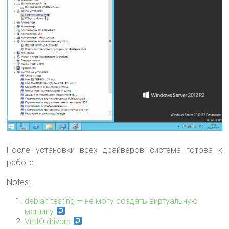
После установки всех драйверов система готова к
работе.
Notes:
debian testing — не могу создать виртуальную
машину
VirtIO drivers