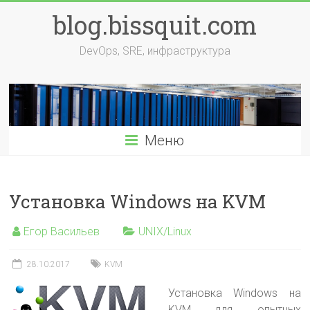
Перейти
blog.bissquit.com
к
содержимому
DevOps, SRE, инфраструктура
Меню
Установка Windows на KVM
Егор Васильев
UNIX/Linux
28.10.2017
KVM
Установка Windows на
KVM для опытных