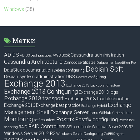
Windows
(38)
Метки
AD DS
Cassandra administration
Book
AWS
AD DS best practices
Cassandra Architecture
Comodo certificates
Datacenter Expedition Pro
Debian Soft
DataStax documentation
Debian configuring
Debian system administration
DNS
Dovecot configuring
Exchange 2013
Exchange 2013 backup and restore
Exchange 2013 Configuring
Exchange 2013 logs
Exchange 2013 transport
Exchange 2013 troubleshooting
Exchange
Exchange 2016
Exchange best practice
Exchange Hybrid
Management Shell
Exchange Server
fsmo
GitHub
Linux
GitLab
Monitoring
Postfix
Postfix configuring
perf counters
PowerShell
RAID Controllers
RAID
SSL certificate
Windows Server 2008 R2
scripting
Windows Server 2012 R2
Windows Server Configuring
ZABBIX agent