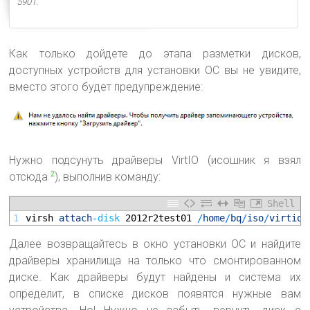
5901.
Как только дойдете до этапа разметки дисков,
доступных устройств для установки ОС вы не увидите,
вместо этого будет предупреждение:
Нужно подсунуть драйверы VirtIO (исошник я взял
отсюда
), выполнив команду:
2
Shell
1
virsh 
attach
-
disk
2012r2test01
/
home
/
bq
/
iso
/
virtio
-
Далее возвращайтесь в окно установки ОС и найдите
драйверы хранилища на только что смонтированном
диске. Как драйверы будут найдены и система их
определит, в списке дисков появятся нужные вам