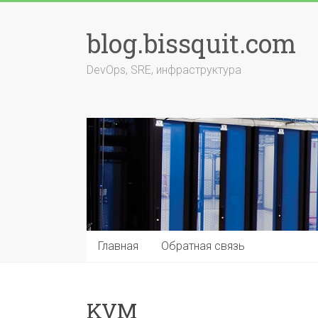
Перейти
к
blog.bissquit.com
содержимому
DevOps, SRE, инфраструктура
Главная
Обратная связь
KVM