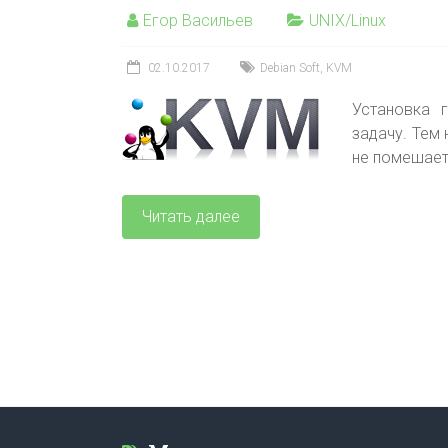
Егор Васильев
UNIX/Linux
02.10.2017
Debian Soft
,
KVM
Установка 
задачу. Тем 
не помешает
Читать далее