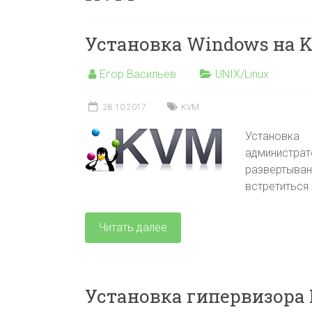
Установка Windows на 
Егор Васильев
UNIX/Linux
28.10.2017
KVM
Установка
администрат
развертыван
встретиться
Читать далее
Установка гипервизора