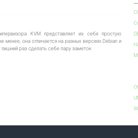
C
C
гипервизора KVM представляет из себя простую
D
не менее, она отличается на разных версиях Debian и
H
 лишний раз сделать себе пару заметок
M
O
U
W