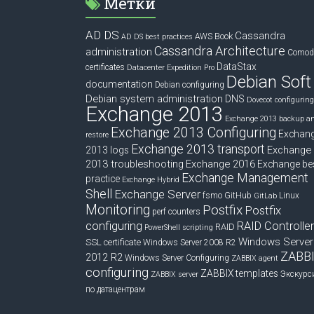
Метки
AD DS
Cassandra
Book
AWS
AD DS best practices
Cassandra Architecture
administration
Comod
DataStax
certificates
Datacenter Expedition Pro
Debian Soft
documentation
Debian configuring
Debian system administration
DNS
Dovecot configuring
Exchange 2013
Exchange 2013 backup a
Exchange 2013 Configuring
Exchan
restore
Exchange 2013 transport
Exchange
2013 logs
2013 troubleshooting
Exchange 2016
Exchange be
Exchange Management
practice
Exchange Hybrid
Shell
Exchange Server
fsmo
GitHub
Linux
GitLab
Monitoring
Postfix
Postfix
perf counters
configuring
RAID Controlle
RAID
PowerShell scripting
Windows Server
SSL certificate
Windows Server 2008 R2
ZABB
2012 R2
Windows Server Configuring
ZABBIX agent
configuring
ZABBIX templates
Экскурс
ZABBIX server
по датацентрам