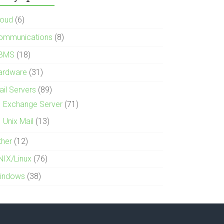
loud
(6)
ommunications
(8)
BMS
(18)
ardware
(31)
ail Servers
(89)
Exchange Server
(71)
Unix Mail
(13)
ther
(12)
NIX/Linux
(76)
indows
(38)