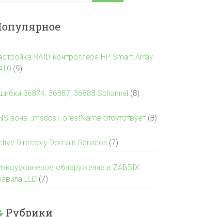
опулярное
астройка RAID-контроллера HP Smart Array
410
(9)
шибки 36874, 36887, 36888 Schannel
(8)
NS-зона _msdcs.ForestName отсутствует
(8)
ctive Directory Domain Services
(7)
изкоуровневое обнаружение в ZABBIX:
равила LLD
(7)
Рубрики