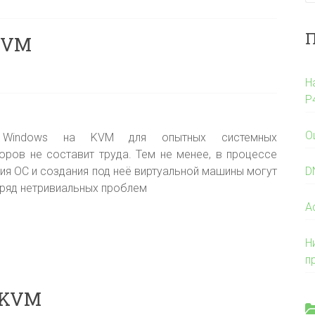
П
KVM
Н
P
О
 Windows на KVM для опытных системных
оров не составит труда. Тем не менее, в процессе
ия ОС и создания под неё виртуальной машины могут
D
 ряд нетривиальных проблем
A
Н
п
 KVM