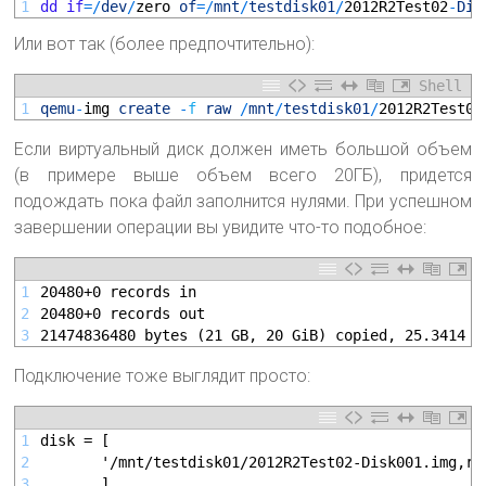
1
dd
if
=
/
dev
/
zero 
of
=
/
mnt
/
testdisk01
/
2012R2Test02
-
Dis
Или вот так (более предпочтительно):
Shell
1
qemu
-
img 
create
-
f
raw
/
mnt
/
testdisk01
/
2012R2Test02
Если виртуальный диск должен иметь большой объем
(в примере выше объем всего 20ГБ), придется
подождать пока файл заполнится нулями. При успешном
завершении операции вы увидите что-то подобное:
1
20480+0 records in
2
20480+0 records out
3
21474836480 bytes (21 GB, 20 GiB) copied, 25.3414 s
Подключение тоже выглядит просто:
1
disk = [
2
       '/mnt/testdisk01/2012R2Test02-Disk001.img,ra
3
       ]