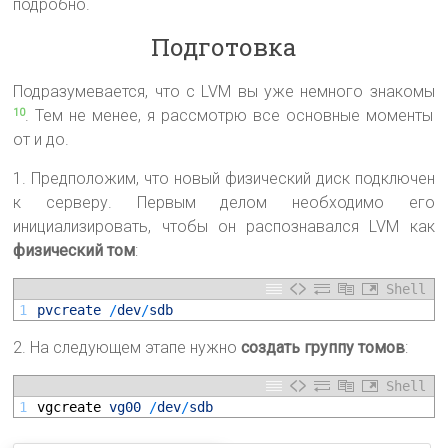
подробно.
Подготовка
Подразумевается, что с LVM вы уже немного знакомы
. Тем не менее, я рассмотрю все основные моменты
10
от и до.
1. Предположим, что новый физический диск подключен
к серверу. Первым делом необходимо его
инициализировать, чтобы он распознавался LVM как
физический том
:
Shell
1
pvcreate
/
dev
/
sdb
2. На следующем этапе нужно
создать группу томов
:
Shell
1
vgcreate 
vg00
/
dev
/
sdb