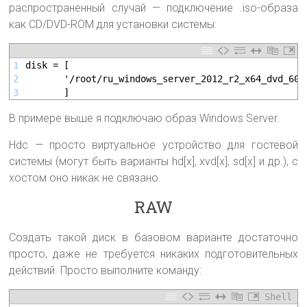
распространенный случай — подключение .iso-образа
как CD/DVD-ROM для установки системы:
1
disk = [
2
       '/root/ru_windows_server_2012_r2_x64_dvd_605
3
       ]
В примере выше я подключаю образ Windows Server.
Hdc — просто виртуальное устройство для гостевой
системы (могут быть варианты hd[x], xvd[x], sd[x] и др.), с
хостом оно никак не связано.
RAW
Создать такой диск в базовом варианте достаточно
просто, даже не требуется никаких подготовительных
действий. Просто выполните команду:
Shell