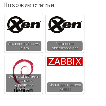
Похожие статьи:
Установка Windows
Установка
на Xen
гипервизора Xen
Debian. Шпаргалка
сисадмина.
Управление
Мониторинг дисков
пакетами
ZABBIX