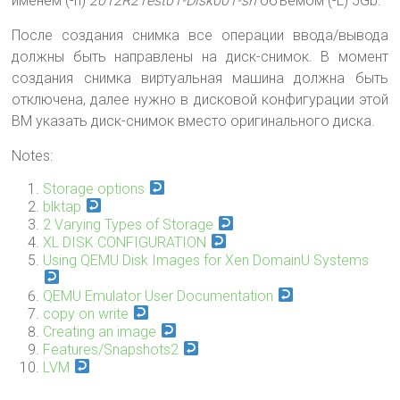
именем (-n)
2012R2Test01-Disk001-sn
объемом (-L) 5Gb.
После создания снимка все операции ввода/вывода
должны быть направлены на диск-снимок. В момент
создания снимка виртуальная машина должна быть
отключена, далее нужно в дисковой конфигурации этой
ВМ указать диск-снимок вместо оригинального диска.
Notes:
Storage options
blktap
2 Varying Types of Storage
XL DISK CONFIGURATION
Using QEMU Disk Images for Xen DomainU Systems
QEMU Emulator User Documentation
copy on write
Creating an image
Features/Snapshots2
LVM