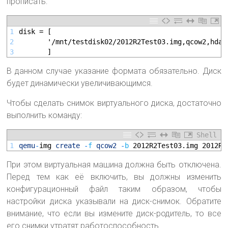
прописать:
1
disk = [
2
       '/mnt/testdisk02/2012R2Test03.img,qcow2,hda,
3
       ]
В данном случае указание формата обязательно. Диск
будет динамически увеличивающимся.
Чтобы сделать снимок виртуального диска, достаточно
выполнить команду:
Shell
1
qemu
-
img 
create
-
f
qcow2
-
b
2012R2Test03.img
2012R2
При этом виртуальная машина должна быть отключена.
Перед тем как её включить, вы должны изменить
конфигурационный файл таким образом, чтобы
настройки диска указывали на диск-снимок. Обратите
внимание, что если вы измените диск-родитель, то все
его снимки утратят работоспособность.