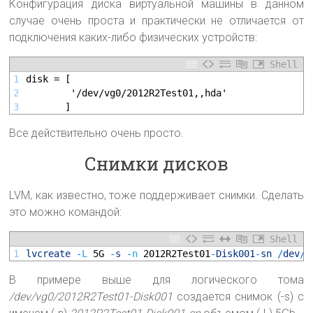
Конфигурация диска виртуальной машины в данном
случае очень проста и практически не отличается от
подключения каких-либо физических устройств:
Shell
1
disk = [
2
        '/dev/vg0/2012R2Test01,,hda'
3
       ]
Все действительно очень просто.
Снимки дисков
LVM, как известно, тоже поддерживает снимки. Сделать
это можно командой:
Shell
1
lvcreate
-
L
5G
-
s
-
n
2012R2Test01
-
Disk001
-
sn
/
dev
/
v
В примере выше для логического тома
/dev/vg0/2012R2Test01-Disk001
создается снимок (-s) с