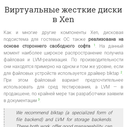
Виртуальные жесткие диски
в Xen
Как и многие другие компоненты Xen, дисковая
подсистема для гостевых ОС также
реализована на
основе стороннего свободного софта
. На данный
1
момент наиболее широкое распространение получила
файловая и LVM-реализация. По производительности
они находятся примерно на одном и том же уровне, если
для файловых устройств используется драйвер blktap
.
2
При этом файловый вариант предпочтительнее
использовать для сред тестирования, а LVM — в
продакшене, по крайней мере так разработчики заявили
в документации
:
3
We recommend blktap (a specialized form of
file backend) and LVM for storage backends.
These both work, offer good manageability, can