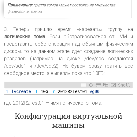
Примечание:
группа томов может состоять из множества
физических томов.
3. Теперь пришло время «нарезать» группу на
логические тома
. Если абстрагироваться от LVM и
представить себе операции над обычным физическим
диском, то на данном этапе идет создание логических
разделов (например на диске /dev/sdc создаются
/dev/sdc1 и /dev/sdc2). Не будем сразу тратить все
свободное место, а выделим пока что 10ГБ:
Shell
1
lvcreate
-
L
10G
-
n
2012R2Test01
vg00
где 2012R2Test01 — имя логического тома.
Конфигурация виртуальной
машины