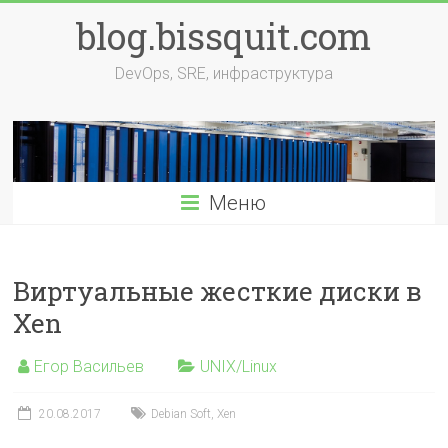
Перейти
blog.bissquit.com
к
содержимому
DevOps, SRE, инфраструктура
Меню
Виртуальные жесткие диски в
Xen
Егор Васильев
UNIX/Linux
20.08.2017
Debian Soft
,
Xen