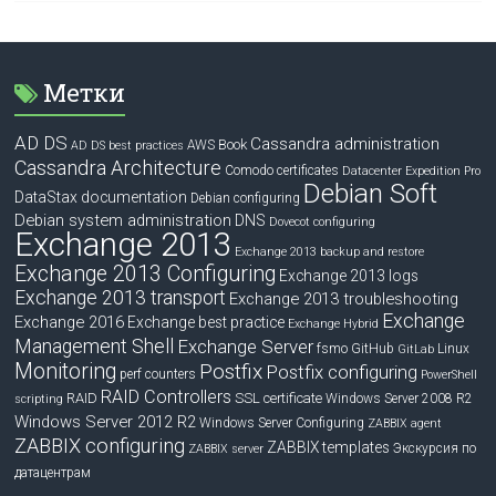
Метки
AD DS
Cassandra administration
Book
AWS
AD DS best practices
Cassandra Architecture
Comodo certificates
Datacenter Expedition Pro
Debian Soft
DataStax documentation
Debian configuring
Debian system administration
DNS
Dovecot configuring
Exchange 2013
Exchange 2013 backup and restore
Exchange 2013 Configuring
Exchange 2013 logs
Exchange 2013 transport
Exchange 2013 troubleshooting
Exchange
Exchange 2016
Exchange best practice
Exchange Hybrid
Management Shell
Exchange Server
fsmo
GitHub
Linux
GitLab
Monitoring
Postfix
Postfix configuring
perf counters
PowerShell
RAID Controllers
RAID
SSL certificate
Windows Server 2008 R2
scripting
Windows Server 2012 R2
Windows Server Configuring
ZABBIX agent
ZABBIX configuring
ZABBIX templates
Экскурсия по
ZABBIX server
датацентрам