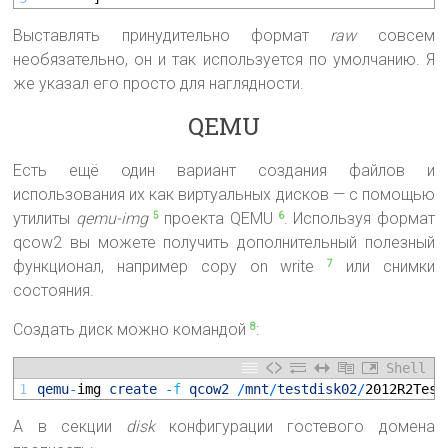
Выставлять принудительно формат
raw
совсем
необязательно, он и так используется по умолчанию. Я
же указал его просто для наглядности.
QEMU
Есть ещё один вариант создания файлов и
использования их как виртуальных дисков — с помощью
утилиты
qemu-img
проекта QEMU
. Используя формат
5
6
qcow2 вы можете получить дополнительный полезный
функционал, например copy on write
или снимки
7
состояния.
Создать диск можно командой
:
8
Shell
1
qemu
-
img 
create
-
f
qcow2
/
mnt
/
testdisk02
/
2012R2Test
А в секции
disk
конфигурации гостевого домена