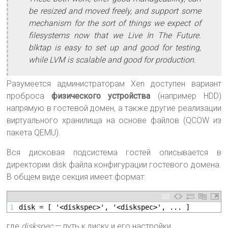
be resized and moved freely, and support some
mechanism for the sort of things we expect of
filesystems now that we Live In The Future.
blktap is easy to set up and good for testing,
while LVM is scalable and good for production.
Разумеется администраторам Xen доступен вариант
проброса
физического устройства
(например HDD)
напрямую в гостевой домен, а также другие реализации
виртуального хранилища на основе файлов (QCOW из
пакета QEMU).
Вся дисковая подсистема гостей описывается в
директории disk файла конфигурации гостевого домена.
В общем виде секция имеет формат:
1
disk = [ '<diskspec>', '<diskspec>', ... ]
где
diskspec
— путь к диску и его настройки.