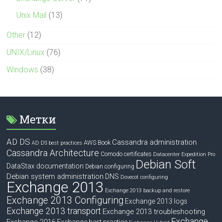
Unix Mail
(13)
Other
(12)
UNIX/Linux
(76)
Windows
(38)
Метки
AD DS
Cassandra administration
Book
AWS
AD DS best practices
Cassandra Architecture
Comodo certificates
Datacenter Expedition Pro
Debian Soft
DataStax documentation
Debian configuring
Debian system administration
DNS
Dovecot configuring
Exchange 2013
Exchange 2013 backup and restore
Exchange 2013 Configuring
Exchange 2013 logs
Exchange 2013 transport
Exchange 2013 troubleshooting
Exchange
Exchange 2016
Exchange best practice