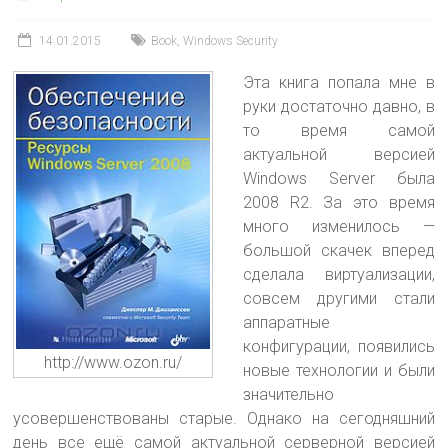
14.01.2015
Book
,
Windows Security
Эта книга попала мне в
руки достаточно давно, в
то время самой
актуальной версией
Windows Server была
2008 R2. За это время
много изменилось —
большой скачек вперед
сделала виртуализации,
совсем другими стали
аппаратные
конфигурации, появились
http://www.ozon.ru/
новые технологии и были
значительно
усовершенствованы старые. Однако на сегодняшний
день все ещё самой актуальной серверной версией