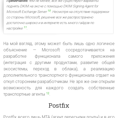
Примечание:
тем не менее, все же существуют варианты
поднять DKIM на эксче с помощью DKIM Signing Agent for
10
Microsoft Exchange Server
. Несмотря на отсутствие поддержки
со стороны Microsoft, решение все же распространено
достаточно широко и в интернете есть много гайдов по
11
настройке
.
На мой взгляд, этому может быть лишь одно логичное
объяснение — Microsoft сосредотачивается на
разработке функционала самого приложения
(интеграция с другими продуктами, развитие общей
экосистемы, переход в облака), а реализацию
дополнительного транспортного функционала отдает на
откуп сторонним разработчикам. Не зря же они открыли
возможность для каждого создать собственные
транспортные агенты
.
12
Postfix
Postfix всего лишь MTA (агент пересылки почты) и в его