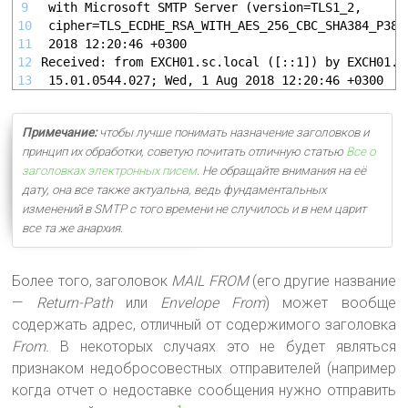
9
 with Microsoft SMTP Server (version=TLS1_2,
10
 cipher=TLS_ECDHE_RSA_WITH_AES_256_CBC_SHA384_P384
11
 2018 12:20:46 +0300
12
Received: from EXCH01.sc.local ([::1]) by EXCH01.s
13
 15.01.0544.027; Wed, 1 Aug 2018 12:20:46 +0300
Примечание:
чтобы лучше понимать назначение заголовков и
принцип их обработки, советую почитать отличную статью
Все о
заголовках электронных писем
. Не обращайте внимания на её
дату, она все также актуальна, ведь фундаментальных
изменений в SMTP с того времени не случилось и в нем царит
все та же анархия
.
Более того, заголовок
MAIL FROM
(его другие название
—
Return-Path
или
Envelope From
) может вообще
содержать адрес, отличный от содержимого заголовка
From.
В некоторых случаях это не будет являться
признаком недобросовестных отправителей (например
когда отчет о недоставке сообщения нужно отправить