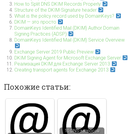
How to Split DNS DKIM Records Properly
Structure of the DKIM-Signature header
What is the policy record used by DomainKeys?
DKIM — это просто
DomainKeys Identified Mail (DKIM) Author Domain
Signing Practices (ADSP)
DomainKeys Identified Mail (DKIM) Service Overview
Exchange Server 2019 Public Preview
DKIM Signing Agent for Microsoft Exchange Server
Реализация DKIM для Exchange Server 2013
Creating transport agents for Exchange 2013
Похожие статьи:
10 DNS-запросов