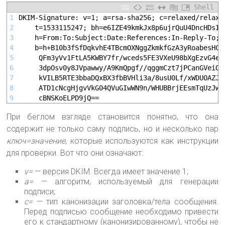
Shell
1
DKIM-Signature: v=1; a=rsa-sha256; c=relaxed/relaxe
2
	t=1533115247; bh=e6IZE49kmkJx8p6ujrQuU4DncHDsIu
3
	h=From:To:Subject:Date:References:In-Reply-To;
4
	b=h+B10b3fSfDqkvhE4TBcmOXNggZkmkfGzA3yRoabesHCW
5
	 QFm3yVv1FtLA5KWBY7fr/wceds5FE3VXeU98bXgEzvG4e9
6
	 3dpOsv0y8JVpawwy/A9KmQpgf//qggmCzt7jPCanGVeiQb
7
	 kVILB5RTE3bbaDQxBX3fbBVHli3a/8usU0Lf/xWDUOAZJS
8
	 ATD1cNcgHjgvVkG04QVuGIwWN9n/WHUBBrjEEsmTqUzJwV
9
	 cBNSKoELPD9jQ==
При беглом взгляде становится понятно, что она
содержит не только саму подпись, но и несколько пар
ключ=значение
, которые используются как инструкции
для проверки. Вот что они означают:
v=
— версия DKIM. Всегда имеет значение 1;
a=
— алгоритм, используемый для генерации
подписи;
c=
— тип канонизации заголовка/тела сообщения.
Перед подписью сообщение необходимо привести
его к стандартному (канонизированному), чтобы не