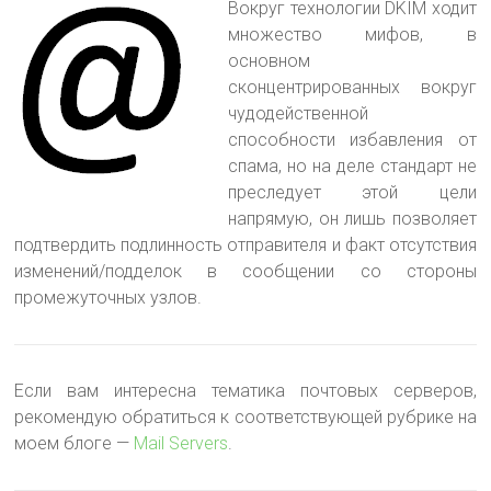
Вокруг технологии DKIM ходит
множество мифов, в
основном
сконцентрированных вокруг
чудодейственной
способности избавления от
спама
, но на деле стандарт не
преследует этой цели
напрямую, он лишь позволяет
подтвердить подлинность отправителя и факт отсутствия
изменений/подделок в сообщении со стороны
промежуточных узлов.
Если вам интересна тематика почтовых серверов,
рекомендую обратиться к соответствующей рубрике на
моем блоге —
Mail Servers
.