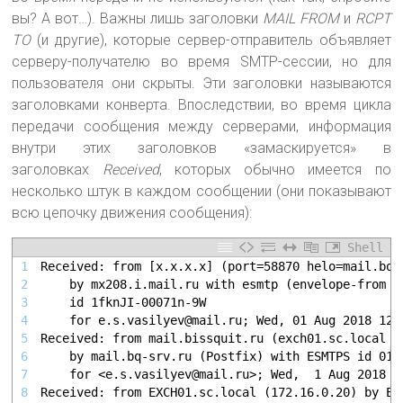
вы? А вот…). Важны лишь заголовки
MAIL FROM
и
RCPT
TO
(и другие), которые сервер-отправитель объявляет
серверу-получателю во время SMTP-сессии, но для
пользователя они скрыты. Эти заголовки называются
заголовками конверта. Впоследствии, во время цикла
передачи сообщения между серверами, информация
внутри этих заголовков «замаскируется» в
заголовках
Received
, которых обычно имеется по
несколько штук в каждом сообщении (они показывают
всю цепочку движения сообщения):
Shell
1
Received: from [x.x.x.x] (port=58870 helo=mail.bq-
2
	by mx208.i.mail.ru with esmtp (envelope-from <
3
	id 1fknJI-00071n-9W
4
	for e.s.vasilyev@mail.ru; Wed, 01 Aug 2018 12:
5
Received: from mail.bissquit.ru (exch01.sc.local [
6
	by mail.bq-srv.ru (Postfix) with ESMTPS id 016
7
	for <e.s.vasilyev@mail.ru>; Wed,  1 Aug 2018 1
8
Received: from EXCH01.sc.local (172.16.0.20) by EX