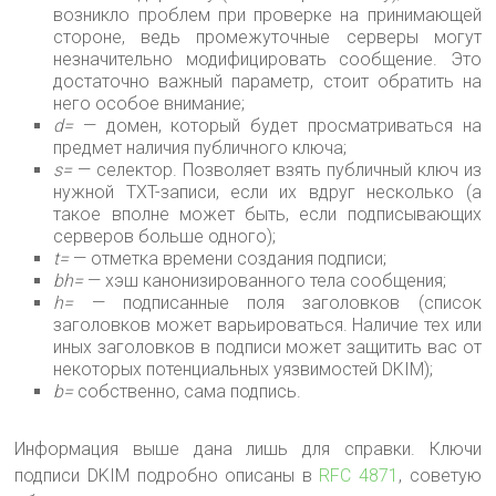
возникло проблем при проверке на принимающей
стороне, ведь промежуточные серверы могут
незначительно модифицировать сообщение. Это
достаточно важный параметр, стоит обратить на
него особое внимание;
d=
— домен, который будет просматриваться на
предмет наличия публичного ключа;
s=
— селектор. Позволяет взять публичный ключ из
нужной TXT-записи, если их вдруг несколько (а
такое вполне может быть, если подписывающих
серверов больше одного);
t=
— отметка времени создания подписи;
bh=
— хэш канонизированного тела сообщения;
h=
— подписанные поля заголовков (список
заголовков может варьироваться. Наличие тех или
иных заголовков в подписи может защитить вас от
некоторых потенциальных уязвимостей DKIM);
b=
собственно, сама подпись.
Информация выше дана лишь для справки. Ключи
подписи DKIM подробно описаны в
RFC 4871
, советую