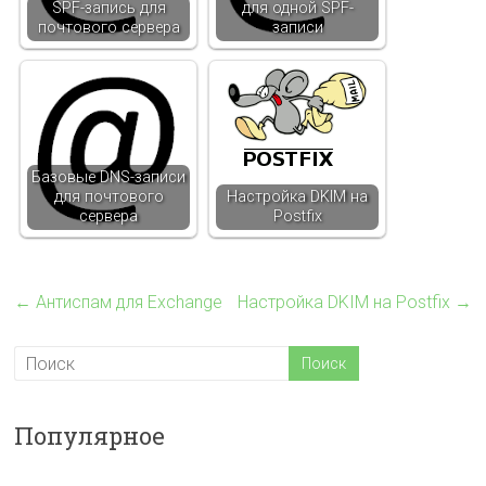
SPF-запись для
для одной SPF-
почтового сервера
записи
Базовые DNS-записи
для почтового
Настройка DKIM на
сервера
Postfix
←
Антиспам для Exchange
Настройка DKIM на Postfix
→
Популярное