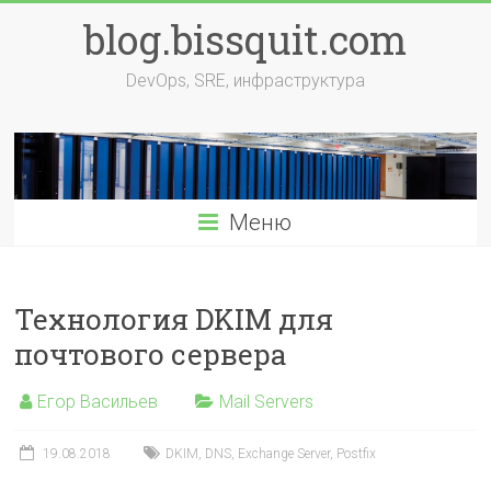
Перейти
blog.bissquit.com
к
содержимому
DevOps, SRE, инфраструктура
Меню
Технология DKIM для
почтового сервера
Егор Васильев
Mail Servers
19.08.2018
DKIM
,
DNS
,
Exchange Server
,
Postfix