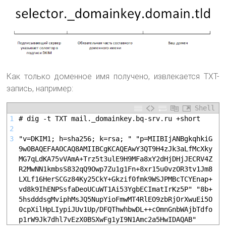
Как только доменное имя получено, извлекается TXT-
запись, например:
Shell
1
# dig -t TXT mail._domainkey.bq-srv.ru +short
2
3
"v=DKIM1; h=sha256; k=rsa; " "p=MIIBIjANBgkqhkiG
9w0BAQEFAAOCAQ8AMIIBCgKCAQEAwY3QT9H4zJk3aLfMcXky
MG7qLdKA75vVAmA+Trz5t3ulE9H9MFa8xY2dHjDHjJECRV4Z
R2MwNN1kmbsS832qQ9Owp7Zu1g1Fn+8xr15u0vzOR3tv1Jm8
LXLf16HerSCGz84Ky25CkY+Gkzif0fmk9WSJPMBcTCYEnap+
vd8k9IhENPSsfaDeoUCuWT1Ai53YgbECImatIrKz5P" "8b+
5hsdddsgMviphMsJQ5NupYioFmwMT4RlEO9zbRjOrXwuEi5O
0cpXilHpLIypiJUv1Up/DFQThwhbwDL++cOmnGnbWAjbTdfo
p1rW9Jk7dhl7vEzX0BSXwFg1yI9N1Amc2a5HwIDAQAB"