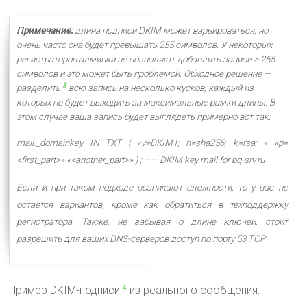
Примечание:
длина подписи DKIM может варьироваться, но
очень часто она будет превышать 255 символов. У некоторых
регистраторов админки не позволяют добавлять записи > 255
символов и это может быть проблемой. Обходное решение —
3
разделить
всю запись на несколько кусков, каждый из
которых не будет выходить за максимальные рамки длины. В
этом случае ваша запись будет выглядеть примерно вот так:
mail._domainkey IN TXT ( «v=DKIM1; h=sha256; k=rsa; » «p=
<first_part>» «<another_part>» ) ; —— DKIM key mail for bq-srv.ru
Если и при таком подходе возникают сложности, то у вас не
остается вариантов, кроме как обратиться в техподдержку
регистратора. Также, не забывая о длине ключей, стоит
разрешить для ваших DNS-серверов доступ по порту 53 TCP
.
Пример DKIM-подписи
из реального сообщения:
4