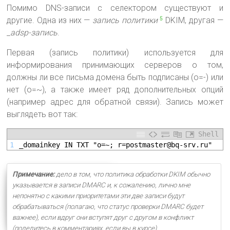
Помимо DNS-записи с селектором существуют и
другие. Одна из них —
запись политики
DKIM, другая —
5
_
adsp-запись
.
Первая (запись политики) используется для
информирования принимающих серверов о том,
должны ли все письма домена быть подписаны (o=-) или
нет (o=~), а также имеет ряд дополнительных опций
(например адрес для обратной связи). Запись может
выглядеть вот так:
Shell
1
_domainkey IN TXT "o=~; r=postmaster@bq-srv.ru"
Примечание:
дело в том, что политика обработки DKIM обычно
указывается в записи DMARC и, к сожалению, лично мне
непонятно с какими приоритетами эти две записи будут
обрабатываться (полагаю, что статус проверки DMARC будет
важнее), если вдруг они вступят друг с другом в конфликт
(поделитесь в комментариях, если вы в курсе)
.