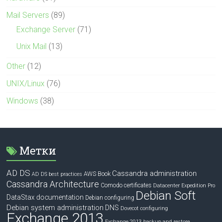
Mail Servers
(89)
Exchange Server
(71)
Unix Mail
(13)
Other
(12)
UNIX/Linux
(76)
Windows
(38)
Метки
AD DS
Cassandra administration
Book
AWS
AD DS best practices
Cassandra Architecture
Comodo certificates
Datacenter Expedition Pro
Debian Soft
DataStax documentation
Debian configuring
Debian system administration
DNS
Dovecot configuring
Exchange 2013
Exchange 2013 backup and restore