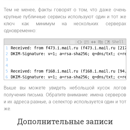
Тем не менее, факты говорят о том, что даже очень
крупные публичные сервисы используют один и тот же
ключ как минимум на нескольких серверах
одновременно:
Shell
1
Received: from f473.i.mail.ru (f473.i.mail.ru [217.
2
DKIM-Signature: v=1; a=rsa-sha256; q=dns/txt; c=rel
3
4
5
Received: from f168.i.mail.ru (f168.i.mail.ru [94.1
6
DKIM-Signature: v=1; a=rsa-sha256; q=dns/txt; c=rel
Выше вы можете увидеть небольшой кусок логов
получения письма. Обратите внимание: имена серверов
и их адреса разные, а селектор используется один и тот
же.
Дополнительные записи