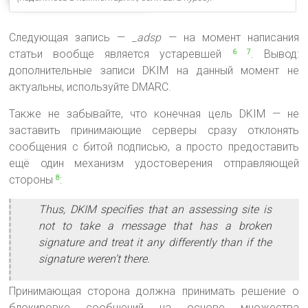
Следующая запись —
_adsp
— на момент написания
статьи вообще является устаревшей
. Вывод:
6
7
дополнительные записи DKIM на данный момент не
актуальны, используйте DMARC.
Также не забывайте, что конечная цель DKIM — не
заставить принимающие серверы сразу отклонять
сообщения с битой подписью, а просто предоставить
ещё один механизм удостоверения отправляющей
стороны
:
8
Thus, DKIM specifies that an assessing site is
not to take a message that has a broken
signature and treat it any differently than if the
signature weren’t there.
Принимающая сторона должна принимать решение о
блокировке сообщений на основе множества