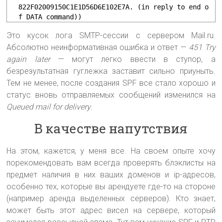
822F02009150C1E1D56D6E102E7A. (in reply to end o
f DATA command))
Это кусок лога SMTP-сессии с сервером Mail.ru.
Абсолютно неинформативная ошибка и ответ —
451 Try
again later
— могут легко ввести в ступор, а
безрезультатная гуглежка заставит сильно приуныть.
Тем не менее, после создания SPF все стало хорошо и
статус вновь отправляемых сообщений изменился на
Queued mail for delivery
.
В качестве напутствия
На этом, кажется, у меня все. На своем опыте хочу
порекомендовать вам всегда проверять блэклисты на
предмет наличия в них ваших доменов и ip-адресов,
особенно тех, которые вы арендуете где-то на стороне
(например аренда выделенных серверов). Кто знает,
может быть этот адрес висел на сервере, который