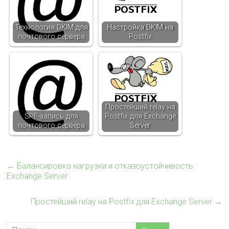
Технология DKIM для
Настройка DKIM на
почтового сервера
Postfix
Простейший relay на
SPF-запись для
Postfix для Exchange
почтового сервера
Server
←
Балансировка нагрузки и отказоустойчивость
Exchange Server
Простейший relay на Postfix для Exchange Server
→