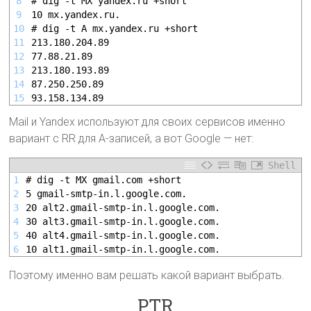
8
# dig -t MX yandex.ru +short
9
10 mx.yandex.ru.
10
# dig -t A mx.yandex.ru +short
11
213.180.204.89
12
77.88.21.89
13
213.180.193.89
14
87.250.250.89
15
93.158.134.89
Mail и Yandex используют для своих сервисов именно
вариант с RR для A-записей, а вот Google — нет:
Shell
1
# dig -t MX gmail.com +short
2
5 gmail-smtp-in.l.google.com.
3
20 alt2.gmail-smtp-in.l.google.com.
4
30 alt3.gmail-smtp-in.l.google.com.
5
40 alt4.gmail-smtp-in.l.google.com.
6
10 alt1.gmail-smtp-in.l.google.com.
Поэтому именно вам решать какой вариант выбрать.
PTR