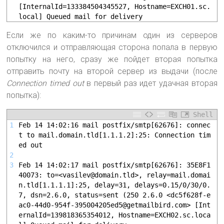
[InternalId=133384504345527, Hostname=EXCH01.sc.
local] Queued mail for delivery
Если же по каким-то причинам один из серверов
отключился и отправляющая сторона попала в первую
попытку на него, сразу же пойдет вторая попытка
отправить почту на второй сервер из выдачи (после
Connection timed out
в первый раз идет удачная вторая
попытка):
Shell
1
Feb 14 14:02:16 mail postfix/smtp[62676]: connec
t to mail.domain.tld[1.1.1.2]:25: Connection tim
ed out
2
3
Feb 14 14:02:17 mail postfix/smtp[62676]: 35E8F1
40073: to=<vasilev@domain.tld>, relay=mail.domai
n.tld[1.1.1.1]:25, delay=31, delays=0.15/0/30/0.
7, dsn=2.6.0, status=sent (250 2.6.0 <dc5f628f-e
ac0-44d0-954f-395004205ed5@getmailbird.com> [Int
ernalId=139818365354012, Hostname=EXCH02.sc.loca