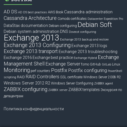
AD DS
Cassandra administration
Book
AWS
AD DS best practices
Cassandra Architecture
Comodo certificates
Datacenter Expedition Pro
Debian Soft
DataStax documentation
Debian configuring
Debian system administration
DNS
Dovecot configuring
Exchange 2013
Exchange 2013 backup and restore
Exchange 2013 Configuring
Exchange 2013 logs
Exchange 2013 transport
Exchange 2013 troubleshooting
Exchange
Exchange 2016
Exchange best practice
Exchange Hybrid
Management Shell
Exchange Server
fsmo
GitHub
Linux
GitLab
Monitoring
Postfix
Postfix configuring
perf counters
PowerShell
RAID Controllers
RAID
SSL certificate
Windows Server 2008 R2
scripting
Windows Server 2012 R2
Windows Server Configuring
ZABBIX agent
ZABBIX configuring
ZABBIX templates
Экскурсия по
ZABBIX server
датацентрам
Политика конфиденциальности