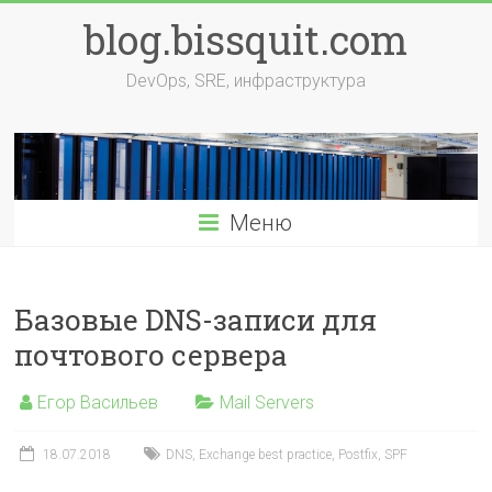
Перейти
blog.bissquit.com
к
содержимому
DevOps, SRE, инфраструктура
Меню
Базовые DNS-записи для
почтового сервера
Егор Васильев
Mail Servers
18.07.2018
DNS
,
Exchange best practice
,
Postfix
,
SPF