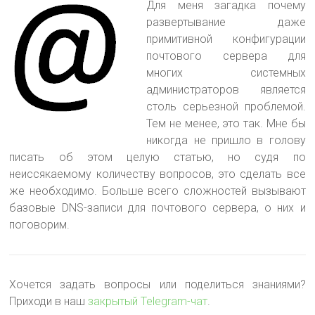
Для меня загадка почему
развертывание даже
примитивной конфигурации
почтового сервера для
многих системных
администраторов является
столь серьезной проблемой.
Тем не менее, это так
. Мне бы
никогда не пришло в голову
писать об этом целую статью, но судя по
неиссякаемому количеству вопросов, это сделать все
же необходимо. Больше всего сложностей вызывают
базовые DNS-записи для почтового сервера, о них и
поговорим.
Хочется задать вопросы или поделиться знаниями?
Приходи в наш
закрытый Telegram-чат
.