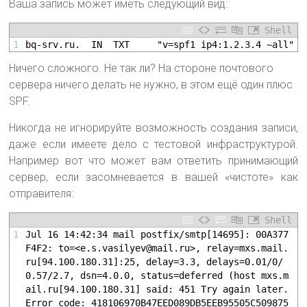
Ваша запись может иметь следующий вид:
Shell
1
bq-srv.ru.	IN	TXT		"v=spf1 ip4:1.2.3.4 ~all"
Ничего сложного. Не так ли? На стороне почтового
сервера ничего делать не нужно, в этом ещё один плюс
SPF.
Никогда не игнорируйте возможность создания записи,
даже если имеете дело с тестовой инфраструктурой.
Например вот что может вам ответить принимающий
сервер, если засомневается в вашей «чистоте» как
отправителя:
Shell
1
Jul 16 14:42:34 mail postfix/smtp[14695]: 00A377
F4F2: to=<e.s.vasilyev@mail.ru>, relay=mxs.mail.
ru[94.100.180.31]:25, delay=3.3, delays=0.01/0/
0.57/2.7, dsn=4.0.0, status=deferred (host mxs.m
ail.ru[94.100.180.31] said: 451 Try again later. 
Error code: 418106970B47EED089DB5EEB95505C509875