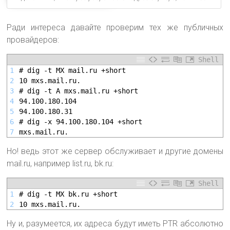
Ради интереса давайте проверим тех же публичных
провайдеров:
Shell
1
# dig -t MX mail.ru +short
2
10 mxs.mail.ru.
3
# dig -t A mxs.mail.ru +short
4
94.100.180.104
5
94.100.180.31
6
# dig -x 94.100.180.104 +short
7
mxs.mail.ru.
Но! ведь этот же сервер обслуживает и другие домены
mail.ru, например list.ru, bk.ru:
Shell
1
# dig -t MX bk.ru +short
2
10 mxs.mail.ru.
Ну и, разумеется, их адреса будут иметь PTR абсолютно