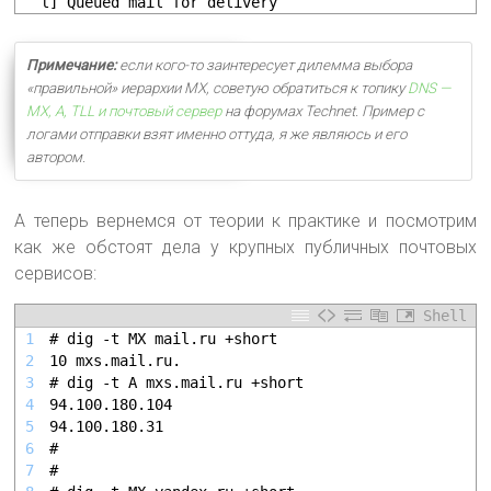
l] Queued mail for delivery
Примечание:
если кого-то заинтересует дилемма выбора
«правильной» иерархии MX, советую обратиться к топику
DNS —
MX, A, TLL и почтовый сервер
на форумах Technet. Пример с
логами отправки взят именно оттуда, я же являюсь и его
автором.
А теперь вернемся от теории к практике и посмотрим
как же обстоят дела у крупных публичных почтовых
сервисов:
Shell
1
# dig -t MX mail.ru +short
2
10 mxs.mail.ru.
3
# dig -t A mxs.mail.ru +short
4
94.100.180.104
5
94.100.180.31
6
#
7
#