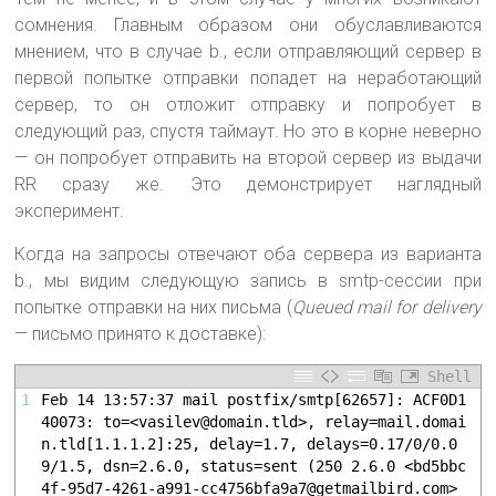
сомнения. Главным образом они обуславливаются
мнением, что в случае b., если отправляющий сервер в
первой попытке отправки попадет на неработающий
сервер, то он отложит отправку и попробует в
следующий раз, спустя таймаут. Но это в корне неверно
— он попробует отправить на второй сервер из выдачи
RR сразу же. Это демонстрирует наглядный
эксперимент.
Когда на запросы отвечают оба сервера из варианта
b., мы видим следующую запись в smtp-сессии при
попытке отправки на них письма (
Queued mail for delivery
— письмо принято к доставке):
Shell
1
Feb 14 13:57:37 mail postfix/smtp[62657]: ACF0D1
40073: to=<vasilev@domain.tld>, relay=mail.domai
n.tld[1.1.1.2]:25, delay=1.7, delays=0.17/0/0.0
9/1.5, dsn=2.6.0, status=sent (250 2.6.0 <bd5bbc
4f-95d7-4261-a991-cc4756bfa9a7@getmailbird.com> 