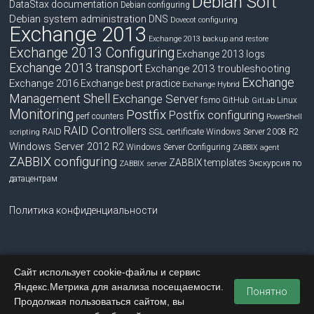
Debian Soft
DataStax documentation
Debian configuring
Debian system administration
DNS
Dovecot configuring
Exchange 2013
Exchange 2013 backup and restore
Exchange 2013 Configuring
Exchange 2013 logs
Exchange 2013 transport
Exchange 2013 troubleshooting
Exchange
Exchange 2016
Exchange best practice
Exchange Hybrid
Management Shell
Exchange Server
fsmo
GitHub
Linux
GitLab
Monitoring
Postfix
Postfix configuring
perf counters
PowerShell
RAID Controllers
RAID
SSL certificate
Windows Server 2008 R2
scripting
Windows Server 2012 R2
Windows Server Configuring
ZABBIX agent
ZABBIX configuring
ZABBIX templates
Экскурсия по
ZABBIX server
датацентрам
Политика конфиденциальности
Сайт использует cookie-файлы и сервис
Copyright © 2026
blog.bissquit.com
. Все права защищены.
Яндекс.Метрика для анализа посещаемости.
Тема
Accelerate
от ThemeGrill. На платформе
WordPress
.
Понятно
Продолжая пользоваться сайтом, вы
Главная
Обратная связь