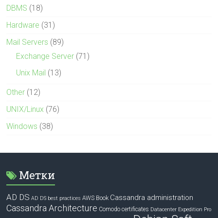
DBMS
(18)
Hardware
(31)
Mail Servers
(89)
Exchange Server
(71)
Unix Mail
(13)
Other
(12)
UNIX/Linux
(76)
Windows
(38)
Метки
AD DS
Cassandra administration
Book
AWS
AD DS best practices
Cassandra Architecture
Comodo certificates
Datacenter Expedition Pro