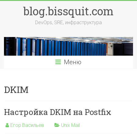
Перейти
blog.bissquit.com
к
содержимому
DevOps, SRE, инфраструктура
Меню
DKIM
Настройка DKIM на Postfix
Егор Васильев
Unix Mail