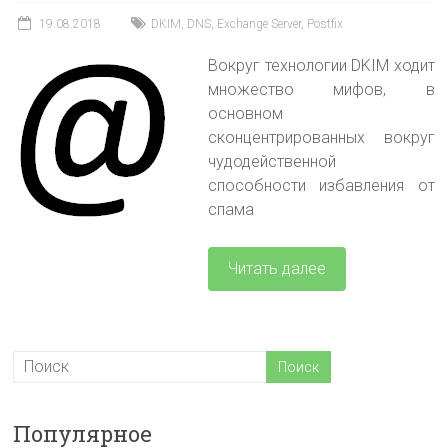
19.08.2018
DKIM
,
DNS
,
Exchange Server
,
Postfix
Вокруг технологии DKIM ходит
множество мифов, в
основном
сконцентрированных вокруг
чудодейственной
способности избавления от
спама
Читать далее
Популярное