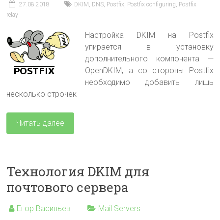
27.08.2018
DKIM
,
DNS
,
Postfix
,
Postfix configuring
,
Postfix
relay
Настройка DKIM на Postfix
упирается в установку
дополнительного компонента —
OpenDKIM, а со стороны Postfix
необходимо добавить лишь
несколько строчек
Читать далее
Технология DKIM для
почтового сервера
Егор Васильев
Mail Servers