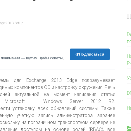
П
nge 2013 Setup
D
п
Подписаться
Н
 понимании — шутим, даём советы,
P
У
темы для Exchange 2013 Edge подразумевает
димых компонентов ОС и настройку окружения. Речь
D
дней актуальной на момент написания статьи
 Microsoft — Windows Server 2012 R2.
Н
ести установку всех обновлений системы
. Также
енную учетную запись администратора, заранее
оскольку на пограничном транспортном сервере не
равление доступом на основе ролей (RBAC), все