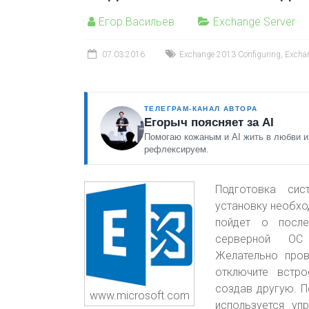
Егор Васильев
Exchange Server
07.03.2016
Exchange 2013 Configuring
,
Excha
ТЕЛЕГРАМ-КАНАЛ АВТОРА
Егорыч поясняет за AI
Помогаю кожаным и AI жить в любви и
рефлексируем.
Подготовка сис
установку необхо
пойдет о после
серверной ОС
Желательно пров
отключите встро
создав другую. П
www.microsoft.com
используется уп