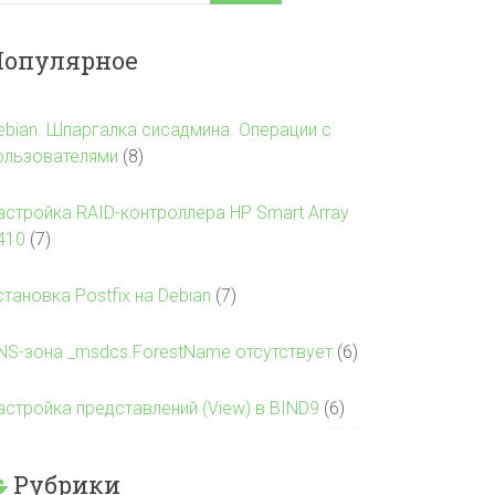
опулярное
ebian. Шпаргалка сисадмина. Операции с
ользователями
(8)
астройка RAID-контроллера HP Smart Array
410
(7)
становка Postfix на Debian
(7)
NS-зона _msdcs.ForestName отсутствует
(6)
астройка представлений (View) в BIND9
(6)
Рубрики