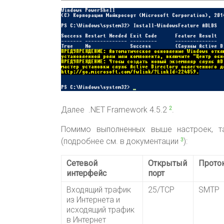
Далее .NET Framework 4.5.2
.
2
Помимо выполненных выше настроек, т
(подробнее см. в документации
):
3
Сетевой
Открытый
Прото
интерфейс
порт
Входящий трафик
25/TCP
SMTP
из Интернета и
исходящий трафик
в Интернет