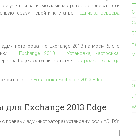
ной учетной записью администратора сервера. Если
C
мендую сразу перейти к статье
Подписка сервера
C
D
H
 администрированию Exchange 2013 на моем блоге
атики —
Exchange 2013 — Установка, настройка,
M
сервера Edge доступны в статье
Настройка Exchange
ается в статье
Установка Exchange 2013 Edge
.
O
U
 для Exchange 2013 Edge
W
о с правами администратора) установим роль ADLDS: