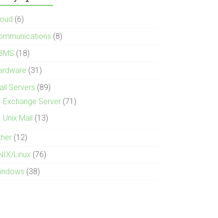
loud
(6)
ommunications
(8)
BMS
(18)
ardware
(31)
ail Servers
(89)
Exchange Server
(71)
Unix Mail
(13)
ther
(12)
NIX/Linux
(76)
indows
(38)