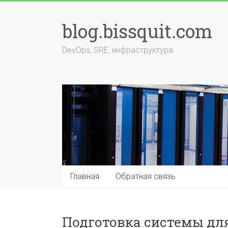
Перейти
к
blog.bissquit.com
содержимому
DevOps, SRE, инфраструктура
Главная
Обратная связь
Подготовка системы для