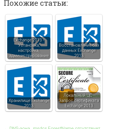
Похожие статьи:
Exchange 2013 -
Установка,
Восстановление баз
настройка,
данных Exchange
администрирование
2013
Локальный ЦС -
Хранилище Exchange
Запрос сертификата
2013
Exchange 2013
←
DNS-зона _msdcs.ForestName отсутствует