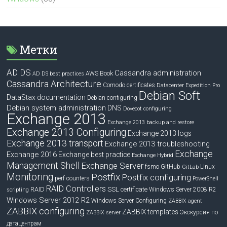
Метки
AD DS
Cassandra administration
Book
AWS
AD DS best practices
Cassandra Architecture
Comodo certificates
Datacenter Expedition Pro
Debian Soft
DataStax documentation
Debian configuring
Debian system administration
DNS
Dovecot configuring
Exchange 2013
Exchange 2013 backup and restore
Exchange 2013 Configuring
Exchange 2013 logs
Exchange 2013 transport
Exchange 2013 troubleshooting
Exchange
Exchange 2016
Exchange best practice
Exchange Hybrid
Management Shell
Exchange Server
fsmo
GitHub
Linux
GitLab
Monitoring
Postfix
Postfix configuring
perf counters
PowerShell
RAID Controllers
RAID
SSL certificate
Windows Server 2008 R2
scripting
Windows Server 2012 R2
Windows Server Configuring
ZABBIX agent
ZABBIX configuring
ZABBIX templates
Экскурсия по
ZABBIX server
датацентрам