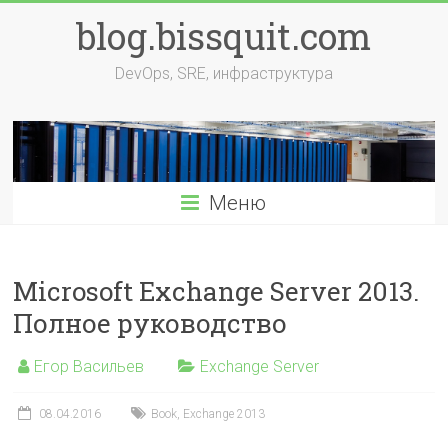
Перейти
blog.bissquit.com
к
содержимому
DevOps, SRE, инфраструктура
Меню
Microsoft Exchange Server 2013.
Полное руководство
Егор Васильев
Exchange Server
08.04.2016
Book
,
Exchange 2013