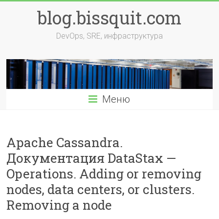
Перейти
blog.bissquit.com
к
содержимому
DevOps, SRE, инфраструктура
Меню
Apache Cassandra.
Документация DataStax —
Operations. Adding or removing
nodes, data centers, or clusters.
Removing a node