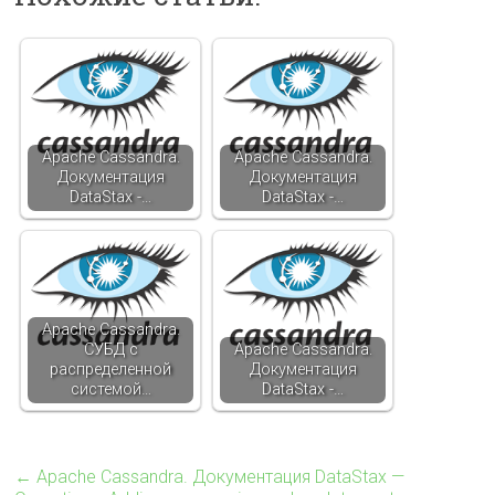
Apache Cassandra.
Apache Cassandra.
Документация
Документация
DataStax -…
DataStax -…
Apache Cassandra.
СУБД с
Apache Cassandra.
распределенной
Документация
системой…
DataStax -…
←
Apache Cassandra. Документация DataStax —