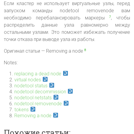
Если кластер не использует виртуальные узлы, перед
запуском команды nodetool removenode вам
необходимо перебалансировать маркеры
, чтобы
7
распределить данные узла равномерно между
остальными узлами. Это поможет избежать получение
точки отказа при выводе узла из работы.
Оригинал статьи — Removing a node
8
Notes:
replacing a dead node
virtual nodes
nodetool status
nodetool decommission
nodetool netstats
nodetool removenode
tokens
Removing a node
Похожие статьи: