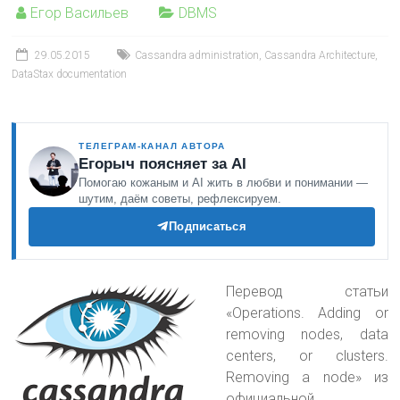
Егор Васильев
DBMS
29.05.2015
Cassandra administration
,
Cassandra Architecture
,
DataStax documentation
ТЕЛЕГРАМ-КАНАЛ АВТОРА
Егорыч поясняет за AI
Помогаю кожаным и AI жить в любви и понимании —
шутим, даём советы, рефлексируем.
Подписаться
Перевод статьи
«Operations. Adding or
removing nodes, data
centers, or clusters.
Removing a node» из
официальной