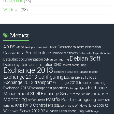
UNIX/Linux
(76)
Windows
(38)
Метки
AD DS
Cassandra administration
Book
AWS
AD DS best practices
Cassandra Architecture
Comodo certificates
Datacenter Expedition Pro
Debian Soft
DataStax documentation
Debian configuring
Debian system administration
DNS
Dovecot configuring
Exchange 2013
Exchange 2013 backup and restore
Exchange 2013 Configuring
Exchange 2013 logs
Exchange 2013 transport
Exchange 2013 troubleshooting
Exchange
Exchange 2016
Exchange best practice
Exchange Hybrid
Management Shell
Exchange Server
fsmo
GitHub
Linux
GitLab
Monitoring
Postfix
Postfix configuring
perf counters
PowerShell
RAID Controllers
RAID
SSL certificate
Windows Server 2008 R2
scripting
Windows Server 2012 R2
Windows Server Configuring
ZABBIX agent