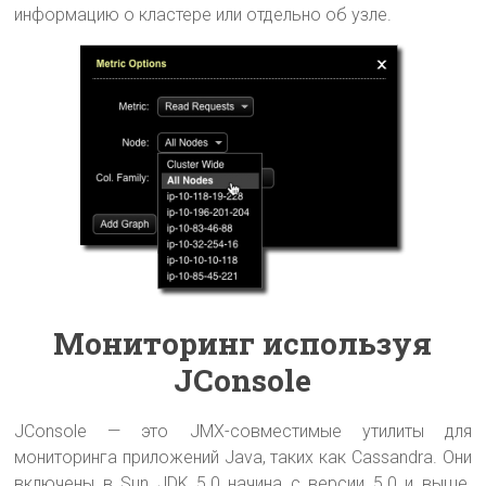
информацию о кластере или отдельно об узле.
Мониторинг используя
JConsole
JConsole — это JMX-совместимые утилиты для
мониторинга приложений Java, таких как Cassandra. Они
включены в Sun JDK 5.0 начина с версии 5.0 и выше.