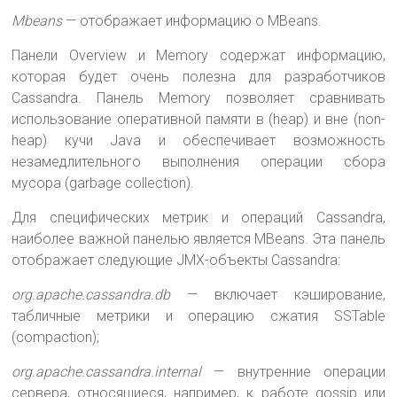
Mbeans
— отображает информацию о MBeans.
Панели Overview и Memory содержат информацию,
которая будет очень полезна для разработчиков
Cassandra. Панель Memory позволяет сравнивать
использование оперативной памяти в (heap) и вне (non-
heap) кучи Java и обеспечивает возможность
незамедлительного выполнения операции сбора
мусора (garbage collection).
Для специфических метрик и операций Cassandra,
наиболее важной панелью является MBeans. Эта панель
отображает следующие JMX-объекты Cassandra:
org.apache.cassandra.db
— включает кэширование,
табличные метрики и операцию сжатия SSTable
(compaction);
org.apache.cassandra.internal
— внутренние операции
сервера, относящиеся, например, к работе gossip или