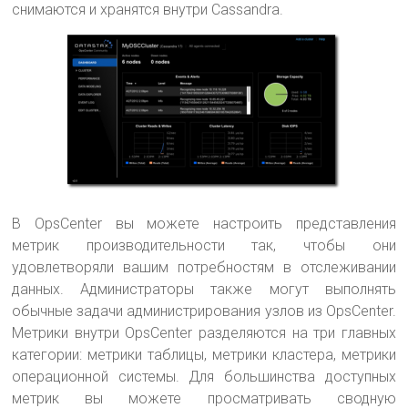
снимаются и хранятся внутри Cassandra.
В OpsCenter вы можете настроить представления
метрик производительности так, чтобы они
удовлетворяли вашим потребностям в отслеживании
данных. Администраторы также могут выполнять
обычные задачи администрирования узлов из OpsCenter.
Метрики внутри OpsCenter разделяются на три главных
категории: метрики таблицы, метрики кластера, метрики
операционной системы. Для большинства доступных
метрик вы можете просматривать сводную