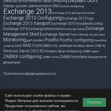
DataStax documentation
Debian configuring
Debian system administration
DNS
Dovecot configuring
Exchange 2013
Exchange 2013 backup and restore
Exchange 2013 Configuring
Exchange 2013 logs
Exchange 2013 transport
Exchange 2013 troubleshooting
Exchange
Exchange 2016
Exchange best practice
Exchange Hybrid
Management Shell
Exchange Server
fsmo
GitHub
Linux
GitLab
Monitoring
Postfix
Postfix configuring
perf counters
PowerShell
RAID Controllers
RAID
SSL certificate
Windows Server 2008 R2
scripting
Windows Server 2012 R2
Windows Server Configuring
ZABBIX agent
ZABBIX configuring
ZABBIX templates
Экскурсия по
ZABBIX server
датацентрам
Политика конфиденциальности
Сайт использует cookie-файлы и сервис
Copyright © 2026
blog.bissquit.com
. Все права защищены.
Яндекс.Метрика для анализа посещаемости.
Тема
Accelerate
от ThemeGrill. На платформе
WordPress
.
Понятно
Продолжая пользоваться сайтом, вы
Главная
Обратная связь