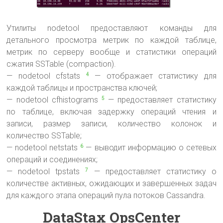
Утилиты nodetool предоставляют команды для
детального просмотра метрик по каждой таблице,
метрик по серверу вообще и статистики операций
сжатия SSTable (compaction).
— nodetool cfstats
— отображает статистику для
4
каждой таблицы и пространства ключей;
— nodetool cfhistograms
— предоставляет статистику
5
по таблице, включая задержку операций чтения и
записи, размер записи, количество колонок и
количество SSTable;
— nodetool netstats
— выводит информацию о сетевых
6
операций и соединениях;
— nodetool tpstats
— предоставляет статистику о
7
количестве активных, ожидающих и завершенных задач
для каждого этапа операций пула потоков Cassandra.
DataStax OpsCenter