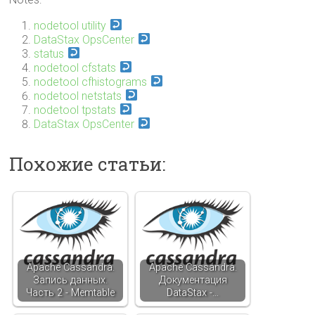
nodetool utility
DataStax OpsCenter
status
nodetool cfstats
nodetool cfhistograms
nodetool netstats
nodetool tpstats
DataStax OpsCenter
Похожие статьи:
Apache Cassandra.
Apache Cassandra.
Запись данных.
Документация
Часть 2 - Memtable
DataStax -…