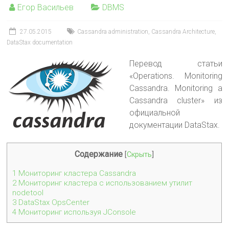
Егор Васильев
DBMS
27.05.2015
Cassandra administration
,
Cassandra Architecture
,
DataStax documentation
Перевод статьи
«Operations. Monitoring
Cassandra. Monitoring a
Cassandra cluster» из
официальной
документации DataStax.
Содержание
[
Скрыть
]
1
Мониторинг кластера Cassandra
2
Мониторинг кластера с иcпользованием утилит
nodetool
3
DataStax OpsCenter
4
Мониторинг используя JConsole