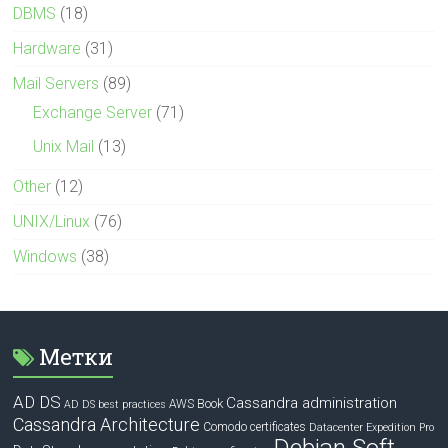
DBMS
(18)
Hardware
(31)
Mail Servers
(89)
Exchange Server
(71)
Unix Mail
(13)
Other
(12)
UNIX/Linux
(76)
Windows
(38)
Метки
AD DS
Cassandra administration
Book
AWS
AD DS best practices
Cassandra Architecture
Comodo certificates
Datacenter Expedition Pro
Debian Soft