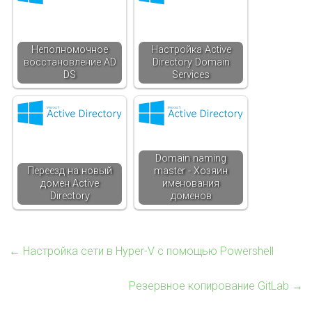
Неполномочное
Настройка Active
восстановление AD
Directory Domain
DS
Services
Domain naming
Переезд на новый
master - Хозяин
домен Active
именования
Directory
доменов
←
Настройка сети в Hyper-V с помощью Powershell
Резервное копирование GitLab
→