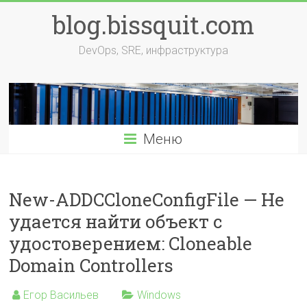
Перейти
blog.bissquit.com
к
содержимому
DevOps, SRE, инфраструктура
Меню
New-ADDCCloneConfigFile — Не
удается найти объект с
удостоверением: Cloneable
Domain Controllers
Егор Васильев
Windows