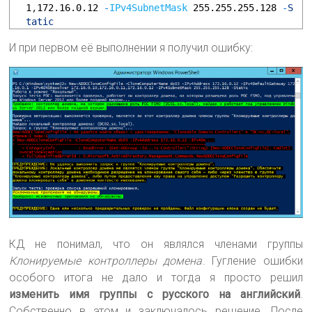
1
,
172.16.0.12
-
IPv4SubnetMask
255.255.255.128
-
S
tatic
И при первом её выполнении я получил ошибку:
КД не понимал, что он являлся членами группы
Клонируемые контроллеры домена
. Гугление ошибки
особого итога не дало и тогда я просто решил
изменить имя группы с русского на английский
.
Собственно в этом и заключалось решение. После