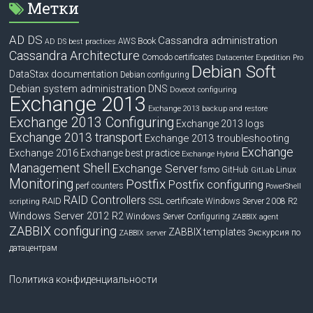
Метки
AD DS
Cassandra administration
Book
AWS
AD DS best practices
Cassandra Architecture
Comodo certificates
Datacenter Expedition Pro
Debian Soft
DataStax documentation
Debian configuring
Debian system administration
DNS
Dovecot configuring
Exchange 2013
Exchange 2013 backup and restore
Exchange 2013 Configuring
Exchange 2013 logs
Exchange 2013 transport
Exchange 2013 troubleshooting
Exchange
Exchange 2016
Exchange best practice
Exchange Hybrid
Management Shell
Exchange Server
fsmo
GitHub
Linux
GitLab
Monitoring
Postfix
Postfix configuring
perf counters
PowerShell
RAID Controllers
RAID
SSL certificate
Windows Server 2008 R2
scripting
Windows Server 2012 R2
Windows Server Configuring
ZABBIX agent
ZABBIX configuring
ZABBIX templates
Экскурсия по
ZABBIX server
датацентрам
Политика конфиденциальности