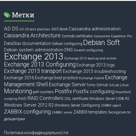
Метки
AD DS
Cassandra administration
Book
AWS
AD DS best practices
Cassandra Architecture
Comodo certificates
Datacenter Expedition Pro
Debian Soft
DataStax documentation
Debian configuring
Debian system administration
DNS
Dovecot configuring
Exchange 2013
Exchange 2013 backup and restore
Exchange 2013 Configuring
Exchange 2013 logs
Exchange 2013 transport
Exchange 2013 troubleshooting
Exchange
Exchange 2016
Exchange best practice
Exchange Hybrid
Management Shell
Exchange Server
fsmo
GitHub
Linux
GitLab
Monitoring
Postfix
Postfix configuring
perf counters
PowerShell
RAID Controllers
RAID
SSL certificate
Windows Server 2008 R2
scripting
Windows Server 2012 R2
Windows Server Configuring
ZABBIX agent
ZABBIX configuring
ZABBIX templates
Экскурсия по
ZABBIX server
датацентрам
Политика конфиденциальности