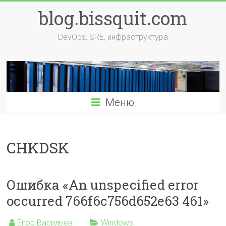
Перейти
blog.bissquit.com
к
содержимому
DevOps, SRE, инфраструктура
Меню
CHKDSK
Ошибка «An unspecified error
occurred 766f6c756d652e63 461»
Егор Васильев
Windows