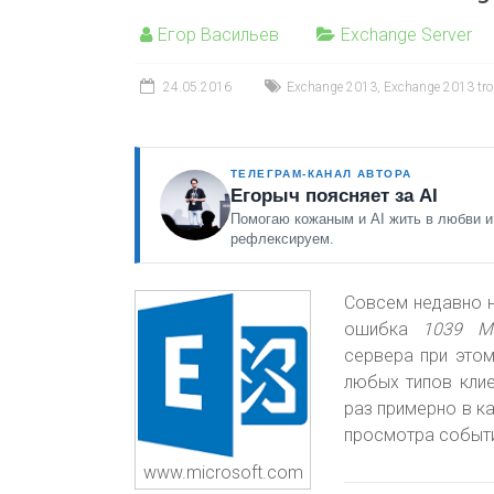
Егор Васильев
Exchange Server
24.05.2016
Exchange 2013
,
Exchange 2013 tro
ТЕЛЕГРАМ-КАНАЛ АВТОРА
Егорыч поясняет за AI
Помогаю кожаным и AI жить в любви и
рефлексируем.
Совсем недавно н
ошибка
1039 MS
сервера при это
любых типов клие
раз примерно в к
просмотра событ
www.microsoft.com