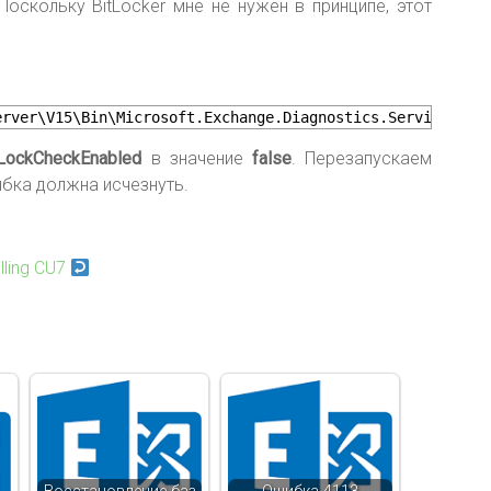
оскольку BitLocker мне не нужен в принципе, этот
erver\V15\Bin\Microsoft.Exchange.Diagnostics.Service.exe
LockCheckEnabled
в значение
false
. Перезапускаем
ибка должна исчезнуть.
lling CU7