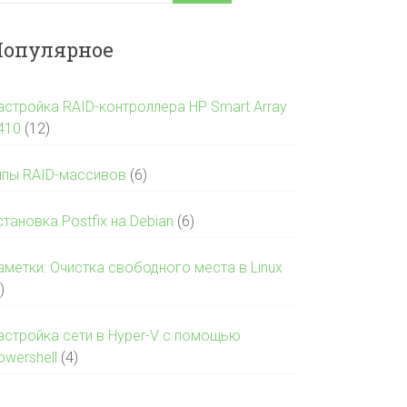
опулярное
астройка RAID-контроллера HP Smart Array
410
(12)
ипы RAID-массивов
(6)
становка Postfix на Debian
(6)
аметки: Очистка свободного места в Linux
)
астройка сети в Hyper-V с помощью
owershell
(4)