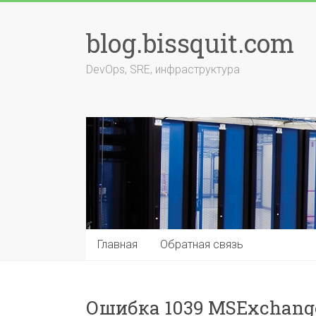
Перейти
к
blog.bissquit.com
содержимому
DevOps, SRE, инфраструктура
Главная
Обратная связь
Ошибка 1039 MSExchange