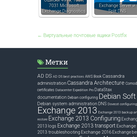
Ошибки 4999, 1007,
7031 Microsoft
Exchange Server и
Exchange Diagnostics
Split DNS
←
Виртуальные почтовые ящики Postfix
Метки
AD DS
Cassandra
Book
AWS
AD DS best practices
Cassandra Architecture
administration
Comod
DataStax
certificates
Datacenter Expedition Pro
Debian Soft
documentation
Debian configuring
Debian system administration
DNS
Dovecot configuring
Exchange 2013
Exchange 2013 backup a
Exchange 2013 Configuring
Exchan
restore
Exchange 2013 transport
Exchange
2013 logs
2013 troubleshooting
Exchange 2016
Exchange be