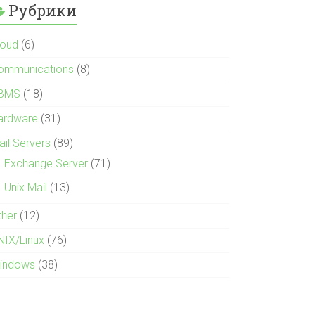
Рубрики
loud
(6)
ommunications
(8)
BMS
(18)
ardware
(31)
ail Servers
(89)
Exchange Server
(71)
Unix Mail
(13)
ther
(12)
NIX/Linux
(76)
indows
(38)
otDrive)