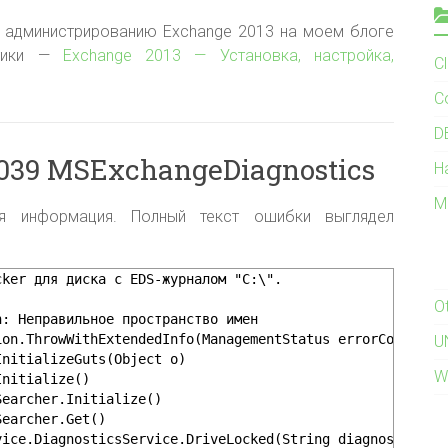
 администрированию Exchange 2013 на моем блоге
атики —
Exchange 2013 — Установка, настройка,
C
C
D
039 MSExchangeDiagnostics
H
M
ая информация. Полный текст ошибки выглядел
cker для диска с EDS-журналом "C:\".
O
n: Неправильное пространство имен
ion.ThrowWithExtendedInfo(ManagementStatus errorCode)
U
InitializeGuts(Object o)
W
Initialize()
Searcher.Initialize()
Searcher.Get()
vice.DiagnosticsService.DriveLocked(String diagnosticsRo