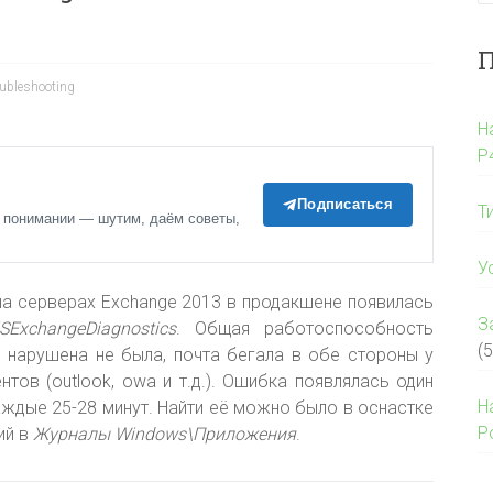
П
ubleshooting
Н
P
Подписаться
Т
 понимании — шутим, даём советы,
У
а серверах Exchange 2013 в продакшене появилась
З
ExchangeDiagnostics
. Общая работоспособность
(5
м нарушена не была
, почта бегала в обе стороны у
нтов (outlook, owa и т.д.). Ошибка появлялась один
Н
аждые 25-28 минут. Найти её можно было в оснастке
P
ий в
Журналы Windows\Приложения
.