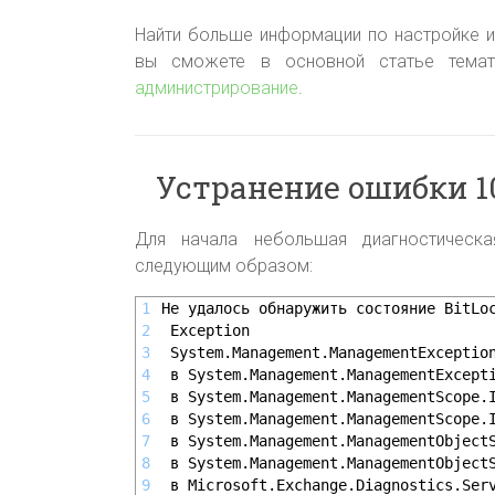
Найти больше информации по настройке и
вы сможете в основной статье тем
администрирование
.
Устранение ошибки 1
Для начала небольшая диагностическ
следующим образом:
1
Не удалось обнаружить состояние BitLo
2
 Exception
3
 System.Management.ManagementExceptio
4
 в System.Management.ManagementExcept
5
 в System.Management.ManagementScope.
6
 в System.Management.ManagementScope.
7
 в System.Management.ManagementObject
8
 в System.Management.ManagementObject
9
 в Microsoft.Exchange.Diagnostics.Ser