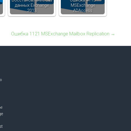
Восстановление баз
Ошибка 4113
данных Exchange
MSExchange
2013
ADAccess
Ошибка 1121 MSExchange Mailbox Replication
→
o
nd
ge
st