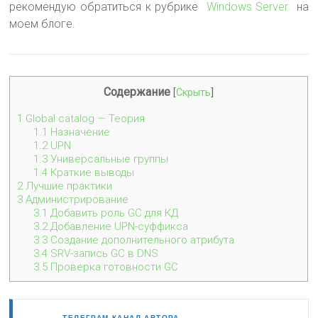
рекомендую обратиться к рубрике
Windows Server
на
моем блоге.
Содержание
[
Скрыть
]
1
Global catalog — Теория
1.1
Назначение
1.2
UPN
1.3
Универсальные группы
1.4
Краткие выводы
2
Лучшие практики
3
Администрирование
3.1
Добавить роль GC для КД
3.2
Добавление UPN-суффикса
3.3
Создание дополнительного атрибута
3.4
SRV-запись GC в DNS
3.5
Проверка готовности GC
ТЕЛЕГРАМ-КАНАЛ АВТОРА