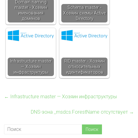
Domain naming
master - Хозяин
Schema master -
именования
Хозяин схемы Active
доменов
Directory
Infrastructure master
RID master - Хозяин
— Хозяин
относительных
инфраструктуры
идентификаторов
←
Infrastructure master — Хозяин инфраструктуры
DNS-зона _msdcs.ForestName отсутствует
→