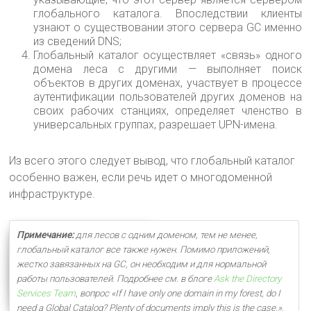
глобального каталога. Впоследствии клиенты
узнают о существовании этого сервера GC именно
из сведений DNS;
Глобальный каталог осуществляет «связь» одного
домена леса с другими — выполняет поиск
объектов в других доменах, участвует в процессе
аутентификации пользователей других доменов на
своих рабочих станциях, определяет членство в
универсальных группах, разрешает UPN-имена.
Из всего этого следует вывод, что глобальный каталог
особенно важен, если речь идет о многодоменной
инфраструктуре.
Примечание:
для лесов с одним доменом, тем не менее,
глобальный каталог все также нужен. Помимо приложений,
жестко завязанных на GC, он необходим и для нормальной
работы пользователей. Подробнее см. в блоге
Ask the Directory
Services Team
, вопрос «If I have only one domain in my forest, do I
need a Global Catalog? Plenty of documents imply this is the case.»
.