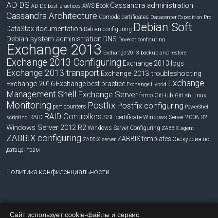
AD DS
Cassandra administration
Book
AWS
AD DS best practices
Cassandra Architecture
Comodo certificates
Datacenter Expedition Pro
Debian Soft
DataStax documentation
Debian configuring
Debian system administration
DNS
Dovecot configuring
Exchange 2013
Exchange 2013 backup and restore
Exchange 2013 Configuring
Exchange 2013 logs
Exchange 2013 transport
Exchange 2013 troubleshooting
Exchange
Exchange 2016
Exchange best practice
Exchange Hybrid
Management Shell
Exchange Server
fsmo
GitHub
Linux
GitLab
Monitoring
Postfix
Postfix configuring
perf counters
PowerShell
RAID Controllers
RAID
SSL certificate
Windows Server 2008 R2
scripting
Windows Server 2012 R2
Windows Server Configuring
ZABBIX agent
ZABBIX configuring
ZABBIX templates
Экскурсия по
ZABBIX server
датацентрам
Политика конфиденциальности
Сайт использует cookie-файлы и сервис
Copyright © 2026
blog.bissquit.com
. Все права защищены.