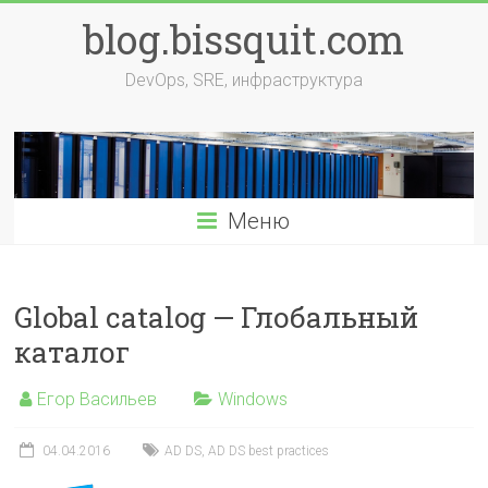
Перейти
blog.bissquit.com
к
содержимому
DevOps, SRE, инфраструктура
Меню
Global catalog — Глобальный
каталог
Егор Васильев
Windows
04.04.2016
AD DS
,
AD DS best practices