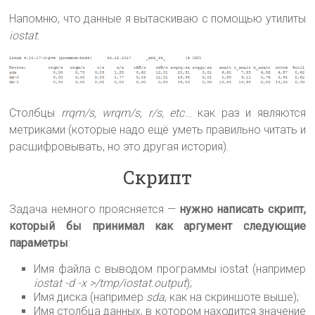
Напомню, что данные я вытаскиваю с помощью утилиты
iostat
:
Столбцы
rrqm/s, wrqm/s, r/s, etc
… как раз и являются
метриками (которые надо ещё уметь правильно читать и
расшифровывать, но это другая история).
Скрипт
Задача немного проясняется —
нужно написать скрипт,
который бы принимал как аргумент следующие
параметры
:
Имя файла с выводом программы iostat (например
iostat -d -x >/tmp/iostat.output
);
Имя диска (например
sda
, как на скриншоте выше);
Имя столбца данных, в котором находится значение