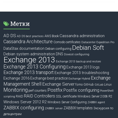
Метки
AD DS
Cassandra administration
Book
AWS
AD DS best practices
Cassandra Architecture
Comodo certificates
Datacenter Expedition Pro
Debian Soft
DataStax documentation
Debian configuring
Debian system administration
DNS
Dovecot configuring
Exchange 2013
Exchange 2013 backup and restore
Exchange 2013 Configuring
Exchange 2013 logs
Exchange 2013 transport
Exchange 2013 troubleshooting
Exchange
Exchange 2016
Exchange best practice
Exchange Hybrid
Management Shell
Exchange Server
fsmo
GitHub
Linux
GitLab
Monitoring
Postfix
Postfix configuring
perf counters
PowerShell
RAID Controllers
RAID
SSL certificate
Windows Server 2008 R2
scripting
Windows Server 2012 R2
Windows Server Configuring
ZABBIX agent
ZABBIX configuring
ZABBIX templates
Экскурсия по
ZABBIX server
датацентрам