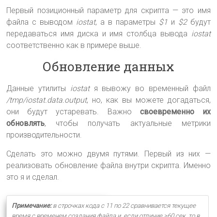
Первый позиционный параметр для скрипта — это имя
файла с выводом
iostat
, а в параметры
$1
и
$2
будут
передаваться имя диска и имя столбца вывода
iostat
соответственно как в примере выше.
Обновление данных
Данные утилиты
iostat
я вывожу во временный файл
/tmp/iostat.data.output
, но, как вы можете догадаться,
они будут устаревать. Важно
своевременно их
обновлять
, чтобы получать актуальные метрики
производительности.
Сделать это можно двумя путями. Первый из них —
реализовать обновление файла внутри скрипта. Именно
это я и сделал.
Примечание:
в строчках кода с 11 по 22 сравнивается текущее
время с временем создания файла и, если отличие >60 сек, то в