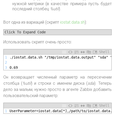
нужной метрики (в качестве примера пусть будет
последний столбец
%util
).
Вот одна из вариаций (скрипт
iostat.data.sh
):
Click To Expand Code
Использовать скрипт очень просто:
Shell
1
./iostat.data.sh "/tmp/iostat.data.output" "sda" "%
2
3
0.69
Он возвращает численный параметр на пересечении
столбца (
%util
) и строки с именем диска (
sda
). Теперь
дело за малым, нужно просто в агенте Zabbix добавить
пользовательский параметр:
Shell
1
UserParameter=iostat.data[*],/path/to/iostat.data.s