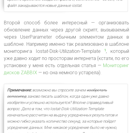
файл закидываются новые данные iostat.
Второй способ более интересный — организовать
обновление данных через другой скрипт, вызываемый
через UserParameter обычным элементом данных в
шаблоне. Например именно так реализовано в шаблоне
мониторинга Iostat-Disk-Utilization-Template
, который
1
уже давно ходит по просторам интернета (кстати, по его
установке у меня есть отдельная статья —
Мониторинг
дисков ZABBIX
— но она немного устарела).
Примечание:
возможно вы спросите зачем
изобретать
велосипед
заново писать шаблон, когда один уже давно
изобретен и успешно используется? Вполне справедливый
вопрос. Дело в том, что Iostat-Disk-Utilization-Template
изначально рассчитан на выдачу усредненных результатов и
можно гибко указать количество секунд, за которые пойдет
усреднение данных. Мне никакое усреднение было не нужно,