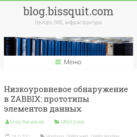
Перейти
blog.bissquit.com
к
содержимому
DevOps, SRE, инфраструктура
Меню
Низкоуровневое обнаружение
в ZABBIX: прототипы
элементов данных
Егор Васильев
UNIX/Linux
29.12.2017
Monitoring
,
ZABBIX agent
,
ZABBIX templates