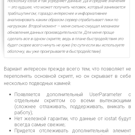
поскольку iostat и так усредняет данные. Да и средние значения
— это худшее, что может получить человек, который занимается
траблшутингом; гораздо интереснее и информативнее
анализировать каким образом сервер отрабатывает пики по
нагрузкам. Второй момент — меня сильно смущал механизм
обновления данных производительности. Для меня проще
сделать все в одном скрипте, ведь в плане быстродействия это
будет скорее всего ничуть не хуже (по сути если вы используете
оболочку, вы уже проигрываете в быстродействии).
Вариант интересен прежде всего тем, что позволяет не
переполнять основной скрипт, но он скрывает в себе
несколько подводных камней:
Появляется дополнительный UserParameter с
отдельным скриптом со всеми вытекающими
(сложнее отлаживать, поддерживать, вникать в
работу);
Нет железной гарантии, что данные от iostat будут
всегда самые свежие;
Придется отслеживать дополнительный элемент