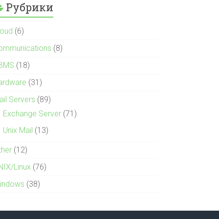
Рубрики
loud
(6)
ommunications
(8)
BMS
(18)
ardware
(31)
ail Servers
(89)
Exchange Server
(71)
Unix Mail
(13)
ther
(12)
NIX/Linux
(76)
indows
(38)