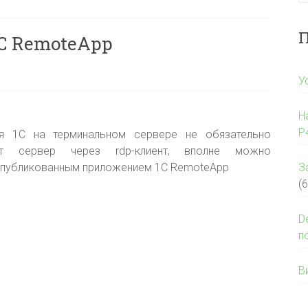
П
С RemoteApp
У
Н
P
ия 1С на терминальном сервере не обязательно
т сервер через rdp-клиент, вполне можно
опубликованным приложением 1С RemoteApp
З
(6
D
п
В