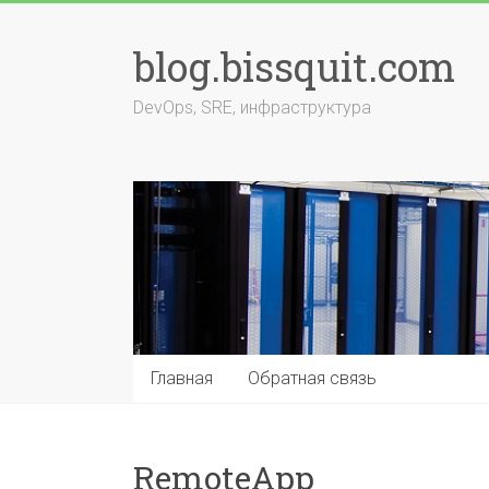
Перейти
к
blog.bissquit.com
содержимому
DevOps, SRE, инфраструктура
Главная
Обратная связь
RemoteApp