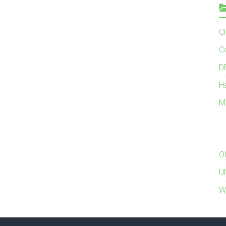
C
C
D
H
M
O
U
W