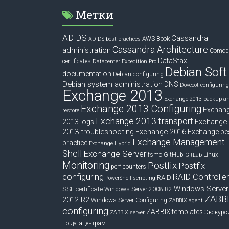
Метки
AD DS
Cassandra
Book
AWS
AD DS best practices
Cassandra Architecture
administration
Comod
DataStax
certificates
Datacenter Expedition Pro
Debian Soft
documentation
Debian configuring
Debian system administration
DNS
Dovecot configuring
Exchange 2013
Exchange 2013 backup a
Exchange 2013 Configuring
Exchan
restore
Exchange 2013 transport
Exchange
2013 logs
2013 troubleshooting
Exchange 2016
Exchange be
Exchange Management
practice
Exchange Hybrid
Shell
Exchange Server
fsmo
GitHub
Linux
GitLab
Monitoring
Postfix
Postfix
perf counters
configuring
RAID Controlle
RAID
PowerShell scripting
Windows Server
SSL certificate
Windows Server 2008 R2
ZABB
2012 R2
Windows Server Configuring
ZABBIX agent
configuring
ZABBIX templates
Экскурс
ZABBIX server
по датацентрам