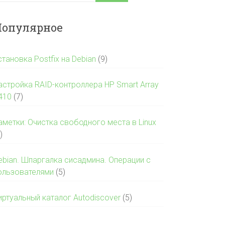
опулярное
становка Postfix на Debian
(9)
астройка RAID-контроллера HP Smart Array
410
(7)
аметки: Очистка свободного места в Linux
)
ebian. Шпаргалка сисадмина. Операции с
ользователями
(5)
иртуальный каталог Autodiscover
(5)