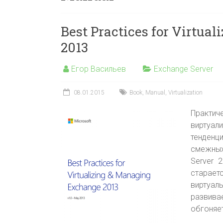
Best Practices for Virtu
2013
Егор Васильев
Exchange Server
08.01.2015
Book
,
Manual
,
Virtualization
Практи
виртуал
тенденц
смежных
Server 
старает
виртуа
развива
обгоняе