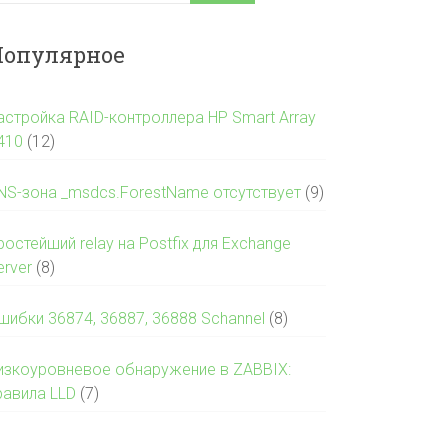
опулярное
астройка RAID-контроллера HP Smart Array
410
(12)
NS-зона _msdcs.ForestName отсутствует
(9)
ростейший relay на Postfix для Exchange
erver
(8)
шибки 36874, 36887, 36888 Schannel
(8)
изкоуровневое обнаружение в ZABBIX:
равила LLD
(7)