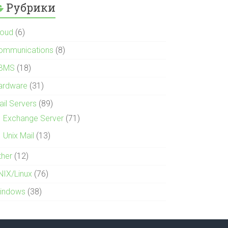
Рубрики
loud
(6)
ommunications
(8)
BMS
(18)
ardware
(31)
ail Servers
(89)
Exchange Server
(71)
Unix Mail
(13)
ther
(12)
NIX/Linux
(76)
indows
(38)