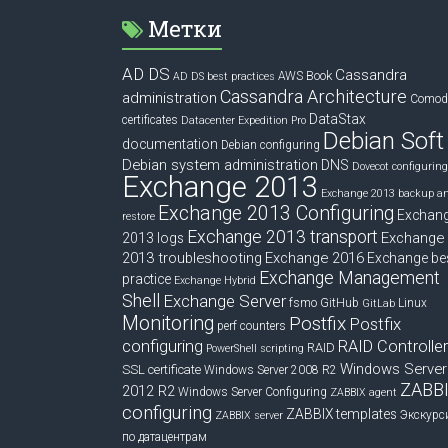
Метки
AD DS
Cassandra
Book
AWS
AD DS best practices
Cassandra Architecture
administration
Comod
DataStax
certificates
Datacenter Expedition Pro
Debian Soft
documentation
Debian configuring
Debian system administration
DNS
Dovecot configuring
Exchange 2013
Exchange 2013 backup a
Exchange 2013 Configuring
Exchan
restore
Exchange 2013 transport
Exchange
2013 logs
2013 troubleshooting
Exchange 2016
Exchange be
Exchange Management
practice
Exchange Hybrid
Shell
Exchange Server
fsmo
GitHub
Linux
GitLab
Monitoring
Postfix
Postfix
perf counters
configuring
RAID Controlle
RAID
PowerShell scripting
Windows Server
SSL certificate
Windows Server 2008 R2
ZABB
2012 R2
Windows Server Configuring
ZABBIX agent
configuring
ZABBIX templates
Экскурс
ZABBIX server
по датацентрам