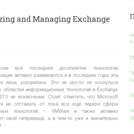
П
alizing and Managing Exchange
Н
P
D
чески все последнее десятилетие технологии
П
изации активно развиваются и в последние годы эта
S
ия лишь ускорилась. Это не могло не коснуться
 областей информационных технологий и Exchange
О
2013 не исключение. Стоит отметить, что Microsoft
ся не отставать от пока все ещё лидера сферы
Н
льных технологий — VMWare и также активно
п
ет свой гипервизор, а в чем-то уже и значительно
т