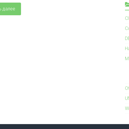
ь далее
C
C
D
H
M
O
U
W