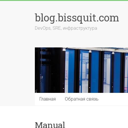
Перейти
к
blog.bissquit.com
содержимому
DevOps, SRE, инфраструктура
Главная
Обратная связь
Manual