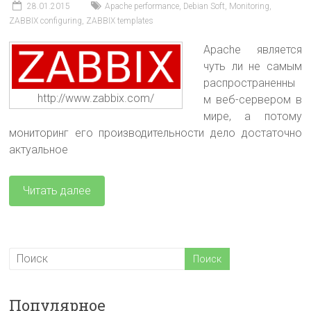
28.01.2015
Apache performance
,
Debian Soft
,
Monitoring
,
ZABBIX configuring
,
ZABBIX templates
Apache является
чуть ли не самым
распространенны
http://www.zabbix.com/
м веб-сервером в
мире, а потому
мониторинг его производительности дело достаточно
актуальное
Читать далее
Популярное