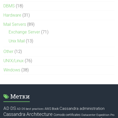
DBMS
(18)
Hardware
(31)
Mail Servers
(89)
Exchange Server
(71)
Unix Mail
(13)
Other
(12)
UNIX/Linux
(76)
Windows
(38)
Метки
AD DS
Cassandra administration
Book
AWS
AD DS best practices
Cassandra Architecture
Comodo certificates
Datacenter Expedition Pro