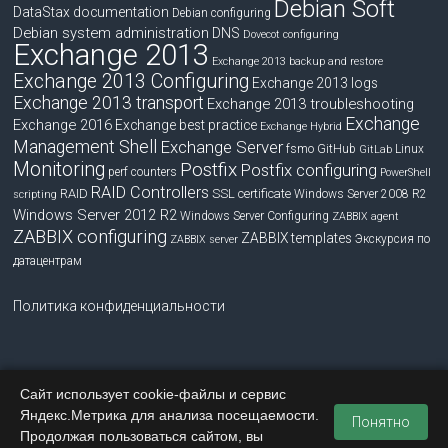
Debian Soft
DataStax documentation
Debian configuring
Debian system administration
DNS
Dovecot configuring
Exchange 2013
Exchange 2013 backup and restore
Exchange 2013 Configuring
Exchange 2013 logs
Exchange 2013 transport
Exchange 2013 troubleshooting
Exchange
Exchange 2016
Exchange best practice
Exchange Hybrid
Management Shell
Exchange Server
fsmo
GitHub
Linux
GitLab
Monitoring
Postfix
Postfix configuring
perf counters
PowerShell
RAID Controllers
RAID
SSL certificate
Windows Server 2008 R2
scripting
Windows Server 2012 R2
Windows Server Configuring
ZABBIX agent
ZABBIX configuring
ZABBIX templates
Экскурсия по
ZABBIX server
датацентрам
Политика конфиденциальности
Сайт использует cookie-файлы и сервис
Copyright © 2026
blog.bissquit.com
. Все права защищены.
Яндекс.Метрика для анализа посещаемости.
Тема
Accelerate
от ThemeGrill. На платформе
WordPress
.
Понятно
Продолжая пользоваться сайтом, вы
Главная
Обратная связь