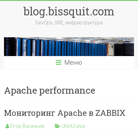
Перейти
blog.bissquit.com
к
содержимому
DevOps, SRE, инфраструктура
Меню
Apache performance
Мониторинг Apache в ZABBIX
Егор Васильев
UNIX/Linux