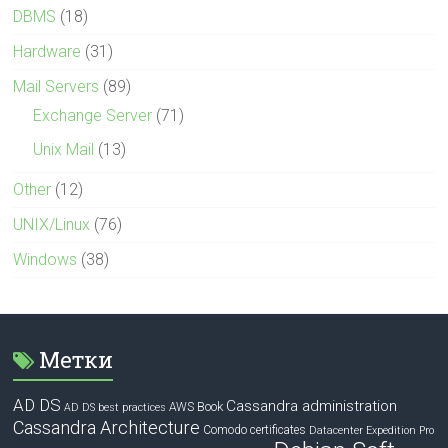
DBMS
(18)
Hardware
(31)
Mail Servers
(89)
Exchange Server
(71)
Unix Mail
(13)
Other
(12)
UNIX/Linux
(76)
Windows
(38)
Метки
AD DS
Cassandra administration
Book
AWS
AD DS best practices
Cassandra Architecture
Comodo certificates
Datacenter Expedition Pro