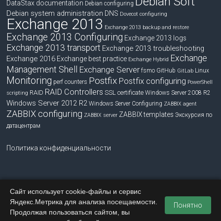
Debian Soft
DataStax documentation
Debian configuring
Debian system administration
DNS
Dovecot configuring
Exchange 2013
Exchange 2013 backup and restore
Exchange 2013 Configuring
Exchange 2013 logs
Exchange 2013 transport
Exchange 2013 troubleshooting
Exchange
Exchange 2016
Exchange best practice
Exchange Hybrid
Management Shell
Exchange Server
fsmo
GitHub
Linux
GitLab
Monitoring
Postfix
Postfix configuring
perf counters
PowerShell
RAID Controllers
RAID
SSL certificate
Windows Server 2008 R2
scripting
Windows Server 2012 R2
Windows Server Configuring
ZABBIX agent
ZABBIX configuring
ZABBIX templates
Экскурсия по
ZABBIX server
датацентрам
Политика конфиденциальности
Сайт использует cookie-файлы и сервис
Copyright © 2026
blog.bissquit.com
. Все права защищены.
Яндекс.Метрика для анализа посещаемости.
Тема
Accelerate
от ThemeGrill. На платформе
WordPress
.
Понятно
Продолжая пользоваться сайтом, вы
Главная
Обратная связь