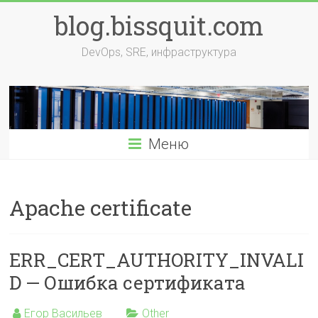
Перейти
blog.bissquit.com
к
содержимому
DevOps, SRE, инфраструктура
Меню
Apache certificate
ERR_CERT_AUTHORITY_INVALI
D — Ошибка сертификата
Егор Васильев
Other