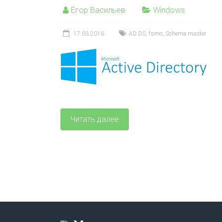
Егор Васильев
Windows
17.03.2016
AD DS
,
fsmo
,
Schema master
Читать далее