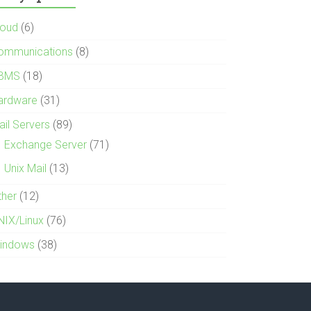
loud
(6)
ommunications
(8)
BMS
(18)
ardware
(31)
ail Servers
(89)
Exchange Server
(71)
Unix Mail
(13)
ther
(12)
NIX/Linux
(76)
indows
(38)