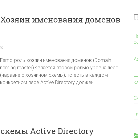
П
— Хозяин именования доменов
Н
P
mo
A
Fsmo-роль хозяин именования доменов (Domain
naming master) является второй ролью уровня леса
(наравне с хозяином схемы), то есть в каждом
Ш
конкретном лесе Active Directory должен
к
С
Т
схемы Active Directory