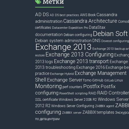
Метки
AD DS
Cassandra
Book
AWS
AD DS best practices
Cassandra Architecture
administration
Comod
DataStax
certificates
Datacenter Expedition Pro
Debian Soft
documentation
Debian configuring
Debian system administration
DNS
Dovecot configuring
Exchange 2013
Exchange 2013 backup a
Exchange 2013 Configuring
Exchan
restore
Exchange 2013 transport
Exchange
2013 logs
2013 troubleshooting
Exchange 2016
Exchange be
Exchange Management
practice
Exchange Hybrid
Shell
Exchange Server
fsmo
GitHub
Linux
GitLab
Monitoring
Postfix
Postfix
perf counters
configuring
RAID Controlle
RAID
PowerShell scripting
Windows Server
SSL certificate
Windows Server 2008 R2
ZABB
2012 R2
Windows Server Configuring
ZABBIX agent
configuring
ZABBIX templates
Экскурс
ZABBIX server
по датацентрам