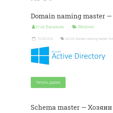
Domain naming master 
Егор Васильев
Windows
19.03.2016
AD DS
,
Domain naming master
,
fs
Читать далее
Schema master — Хозяин 