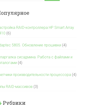
опулярное
астройка RAID-контроллера HP Smart Array
410
(6)
daptec 5805. Обновление прошивки
(4)
паргалка сисадмина. Работа с файлами и
аталогами
(4)
четчики производительности процессора
(4)
ипы RAID-массивов
(3)
Рубрики