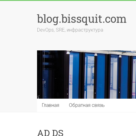
Перейти
к
blog.bissquit.com
содержимому
DevOps, SRE, инфраструктура
Главная
Обратная связь
AD DS