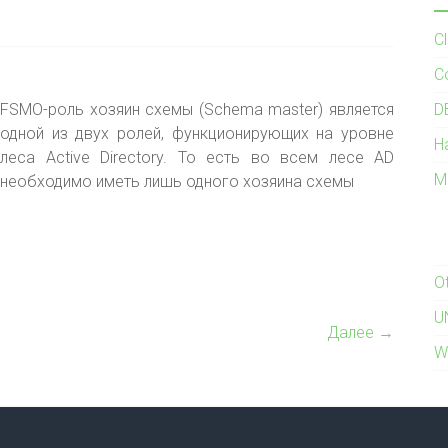
C
C
FSMO-роль хозяин схемы (Schema master) является
D
одной из двух ролей, функционирующих на уровне
H
леса Active Directory. То есть во всем лесе AD
M
необходимо иметь лишь одного хозяина схемы
O
U
Далее →
W